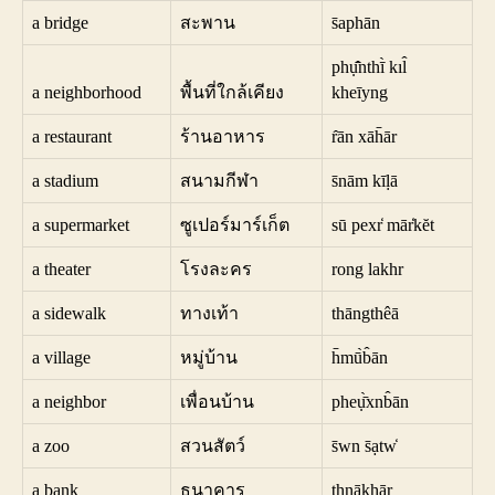
a bridge
สะพาน
s̄aphān
phụ̄̂nthī̀ kıl̂
a neighborhood
พื้นที่ใกล้เคียง
kheīyng
a restaurant
ร้านอาหาร
r̂ān xāh̄ār
a stadium
สนามกีฬา
s̄nām kīḷā
a supermarket
ซูเปอร์มาร์เก็ต
sū pexr̒ mār̒kĕt
a theater
โรงละคร
rong lakhr
a sidewalk
ทางเท้า
thāngthêā
a village
หมู่บ้าน
h̄mū̀b̂ān
a neighbor
เพื่อนบ้าน
pheụ̄̀xnb̂ān
a zoo
สวนสัตว์
s̄wn s̄ạtw̒
a bank
ธนาคาร
ṭhnākhār