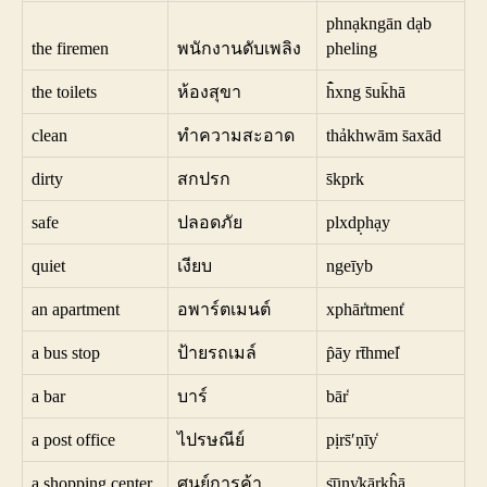
phnạkngān dạb
the firemen
พนักงานดับเพลิง
pheling
the toilets
ห้องสุขา
h̄̂xng s̄uk̄hā
clean
ทำความสะอาด
thảkhwām s̄axād
dirty
สกปรก
s̄kprk
safe
ปลอดภัย
plxdp̣hạy
quiet
เงียบ
ngeīyb
an apartment
อพาร์ตเมนต์
xphār̒tment̒
a bus stop
ป้ายรถเมล์
p̂āy rt̄hmel̒
a bar
บาร์
bār̒
a post office
ไปรษณีย์
pịrs̄ʹṇīy̒
a shopping center
ศูนย์การค้า
ṣ̄ūny̒kārkĥā