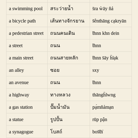
a swimming pool
สระว่ายน้ำ
s̄ra ẁāy n̂ả
a bicycle path
เส้นทางจักรยาน
s̄ênthāng cạkryān
a pedestrian street
ถนนคนเดิน
t̄hnn khn dein
a street
ถนน
t̄hnn
a main street
ถนนสายหลัก
t̄hnn s̄āy h̄lạk
an alley
ซอย
sxy
an avenue
ถนน
t̄hnn
a highway
ทางหลวง
thāngh̄lwng
a gas station
ปั๊มน้ำมัน
pạ́mn̂ảmạn
a statue
รูปปั้น
rūp pận
a synagogue
โบสถ์
bos̄t̄h̒