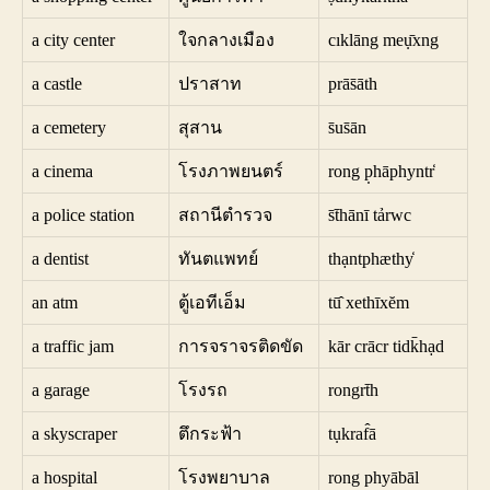
a city center
ใจกลางเมือง
cıklāng meụ̄xng
a castle
ปราสาท
prās̄āth
a cemetery
สุสาน
s̄us̄ān
a cinema
โรงภาพยนตร์
rong p̣hāphyntr̒
a police station
สถานีตำรวจ
s̄t̄hānī tảrwc
a dentist
ทันตแพทย์
thạntphæthy̒
an atm
ตู้เอทีเอ็ม
tū̂ xethīxĕm
a traffic jam
การจราจรติดขัด
kār crācr tidk̄hạd
a garage
โรงรถ
rongrt̄h
a skyscraper
ตึกระฟ้า
tụkraf̂ā
a hospital
โรงพยาบาล
rong phyābāl