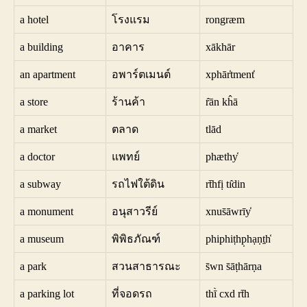
a hotel
โรงแรม
rongræm
a building
อาคาร
xākhār
an apartment
อพาร์ตเมนต์
xphār̒tment̒
a store
ร้านค้า
r̂ān kĥā
a market
ตลาด
tlād
a doctor
แพทย์
phæthy̒
a subway
รถไฟใต้ดิน
rt̄hfị tı̂din
a monument
อนุสาวรีย์
xnus̄āwrīy̒
a museum
พิพิธภัณฑ์
phiphiṭhp̣hạṇṯh̒
a park
สวนสาธารณะ
s̄wn s̄āṭhārṇa
a parking lot
ที่จอดรถ
thī̀ cxd rt̄h