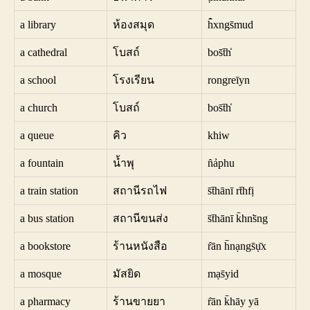
a library
ห้องสมุด
h̄̂xngs̄mud
a cathedral
โบสถ์
bos̄t̄h̒
a school
โรงเรียน
rongreīyn
a church
โบสถ์
bos̄t̄h̒
a queue
คิว
khiw
a fountain
น้ำพุ
n̂ảphu
a train station
สถานีรถไฟ
s̄t̄hānī rt̄hfị
a bus station
สถานีขนส่ง
s̄t̄hānī k̄hns̄̀ng
a bookstore
ร้านหนังสือ
r̂ān h̄nạngs̄ụ̄x
a mosque
มัสยิด
mạs̄yid
a pharmacy
ร้านขายยา
r̂ān k̄hāy yā