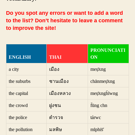
Do you spot any errors or want to add a word
to the list? Don’t hesitate to leave a comment
to improve the site!
PRONUNCIATI
ENGLISH
THAI
ON
a city
เมือง
meụ̄xng
the suburbs
ชานเมือง
chānmeụ̄xng
the capital
เมืองหลวง
meụ̄xngh̄lwng
the crowd
ฝูงชน
f̄ūng chn
the police
ตำรวจ
tảrwc
the pollution
มลพิษ
mlphis̄ʹ