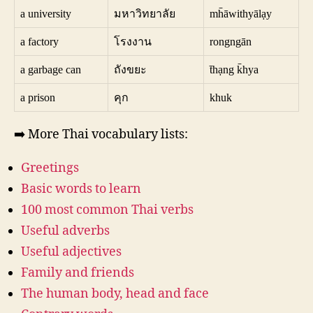
a university
มหาวิทยาลัย
mh̄āwithyālạy
a factory
โรงงาน
rongngān
a garbage can
ถังขยะ
t̄hạng k̄hya
a prison
คุก
khuk
➡️ More Thai vocabulary lists:
Greetings
Basic words to learn
100 most common Thai verbs
Useful adverbs
Useful adjectives
Family and friends
The human body, head and face