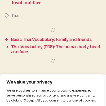
head and face
Thai
Tags
←
Basic Thai Vocabulary: Family and friends
→
Thai Vocabulary (PDF): The human body, head
and face
We value your privacy
CONTACT
•
ABOUT
•
PRIVACY POLICY
•
We use cookies to enhance your browsing experience,
COPYRIGHT
•
PINTEREST
serve personalised ads or content, and analyse our traffic.
By clicking "Accept All", you consent to our use of cookies.