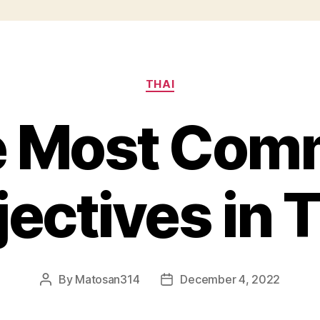
Categories
THAI
e Most Com
ectives in 
By
Matosan314
December 4, 2022
Post
Post
author
date