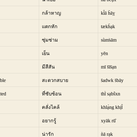
กล้าหาญ
kl̂ā h̄āỵ
แตกหัก
tækh̄ạk
ซุ่มซ่าม
sùms̀ām
เย็น
yĕn
มีสีสัน
mī s̄īs̄ạn
ble
สะดวกสบาย
s̄adwk s̄bāy
ted
ที่ซับซ้อน
thī̀ sạbŝxn
คลั่งไคล้
khlạ̀ng khịl̂
อยากรู้
xyāk rū̂
น่ารัก
ǹā rạk