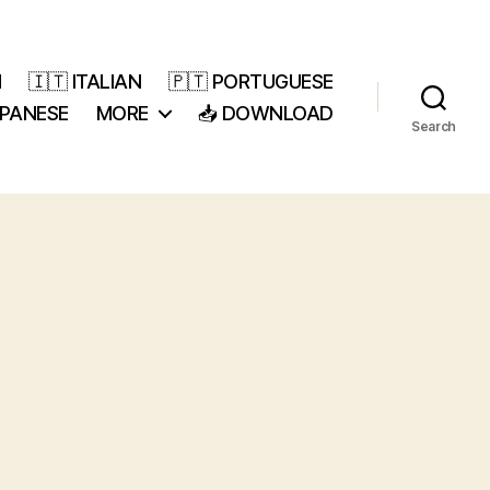
H
🇮🇹 ITALIAN
🇵🇹 PORTUGUESE
APANESE
MORE
📥 DOWNLOAD
Search