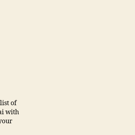
ist of
ai with
 your