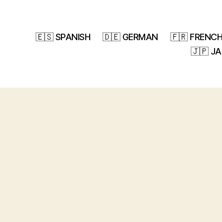
🇪🇸 SPANISH
🇩🇪 GERMAN
🇫🇷 FRENC
🇯🇵 J