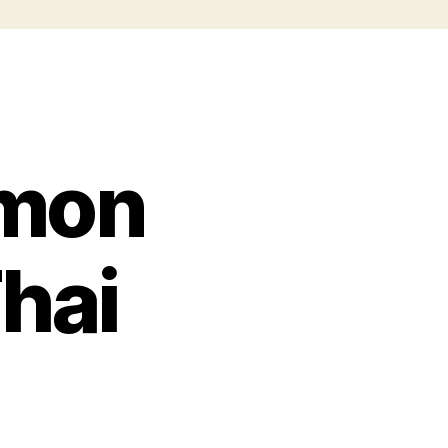
mon
Thai