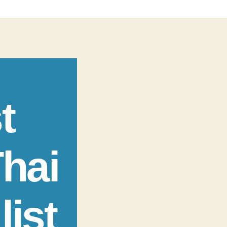
t
hai
list