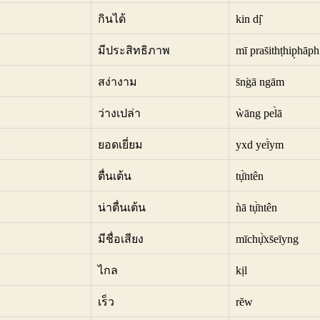
กินได้
kin dị̂
มีประสิทธิภาพ
mī pras̄ithṭhip̣hāph
สง่างาม
s̄ng̀ā ngām
ว่างเปล่า
ẁāng pel̀ā
ยอดเยี่ยม
yxd yeī̀ym
ตื่นเต้น
tụ̄̀ntên
น่าตื่นเต้น
ǹā tụ̄̀ntên
มีชื่อเสียง
mīchụ̄̀xs̄eīyng
ไกล
kịl
เร็ว
rĕw