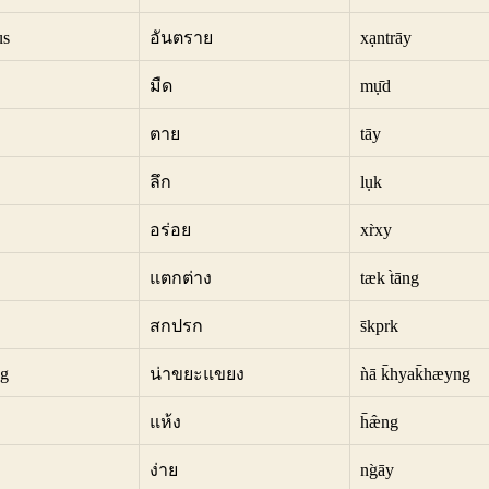
us
อันตราย
xạntrāy
มืด
mụ̄d
ตาย
tāy
ลึก
lụk
อร่อย
xr̀xy
แตกต่าง
tæk t̀āng
สกปรก
s̄kprk
ng
น่าขยะแขยง
ǹā k̄hyak̄hæyng
แห้ง
h̄æ̂ng
ง่าย
ng̀āy