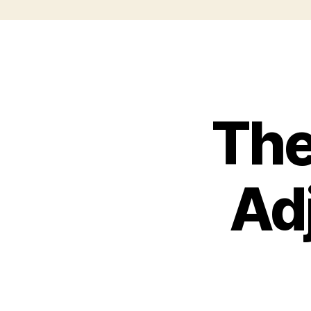
Th
Adj