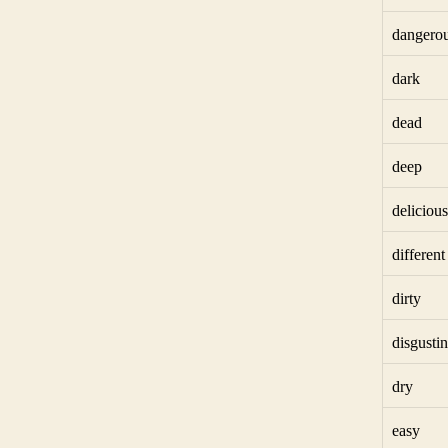
dangero
dark
dead
deep
delicious
different
dirty
disgusti
dry
easy