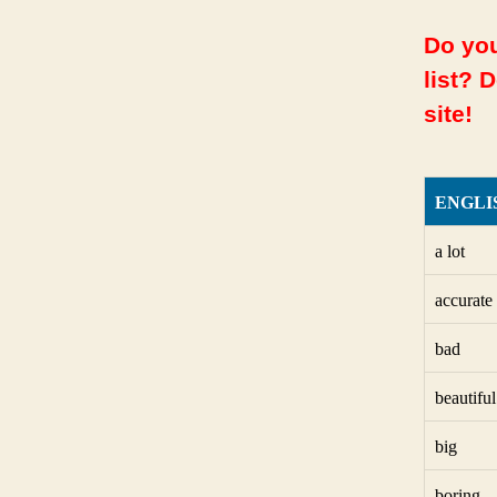
Do you
list? 
site!
ENGLI
a lot
accurate
bad
beautiful
big
boring