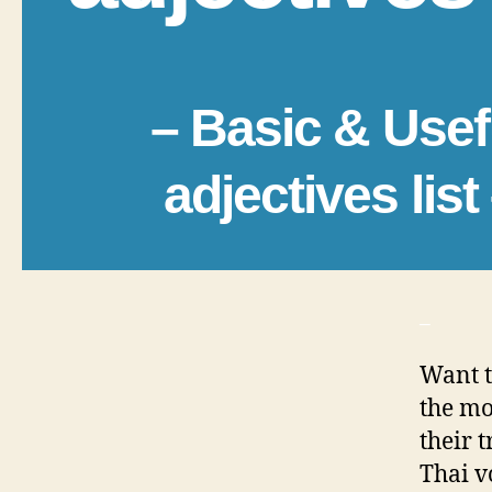
– Basic & Usef
adjectives list
_
Want t
the mo
their 
Thai v