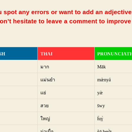
 spot any errors or want to add an adjective
Don’t hesitate to leave a comment to improve
SH
THAI
PRONUNCIAT
มาก
Māk
แม่นยำ
mæ̀nyả
แย่
yæ̀
สวย
s̄wy
ใหญ่
h̄ıỵ̀
น่าเบื่อ
ǹā beụ̄̀x