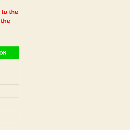
 to the
 the
ION