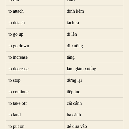
to attach
đính kèm
to detach
tách ra
to go up
đi lên
to go down
đi xuống
to increase
tăng
to decrease
làm giảm xuống
to stop
dừng lại
to continue
tiếp tục
to take off
cất cánh
to land
hạ cánh
to put on
để đưa vào