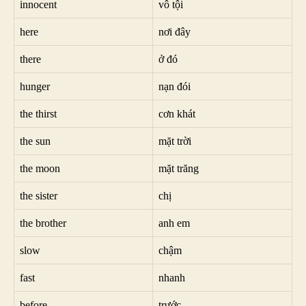
innocent
vô tội
here
nơi đây
there
ở đó
hunger
nạn đói
the thirst
cơn khát
the sun
mặt trời
the moon
mặt trăng
the sister
chị
the brother
anh em
slow
chậm
fast
nhanh
before
trước