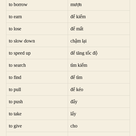
to borrow
mượn
to earn
để kiếm
to lose
để mất
to slow down
chậm lại
to speed up
để tăng tốc độ
to search
tìm kiếm
to find
để tìm
to pull
để kéo
to push
đẩy
to take
lấy
to give
cho