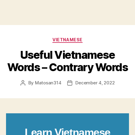
Categories
VIETNAMESE
Useful Vietnamese
Words – Contrary Words
By
Matosan314
December 4, 2022
Post
Post
author
date
Learn Vietnamese