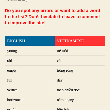
Do you spot any errors or want to add a word
to the list? Don’t hesitate to leave a comment
to improve the site!
ENGLISH
VIETNAMESE
young
trẻ tuổi
old
cũ
empty
trống rỗng
full
đầy
vertical
theo chiều dọc
horizontal
nằm ngang
useful
hữu ích