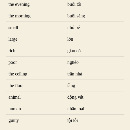
the evening
buổi tối
the morning
buổi sáng
small
nhỏ bé
large
lớn
rich
giàu có
poor
nghèo
the ceiling
trần nhà
the floor
tầng
animal
động vật
human
nhân loại
guilty
tội lỗi