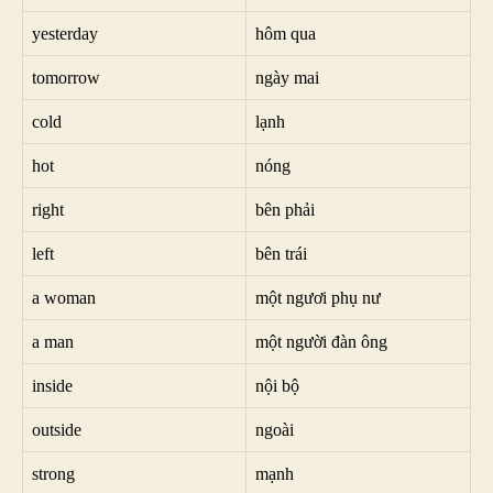
yesterday
hôm qua
tomorrow
ngày mai
cold
lạnh
hot
nóng
right
bên phải
left
bên trái
a woman
một ngươi phụ nư
a man
một người đàn ông
inside
nội bộ
outside
ngoài
strong
mạnh