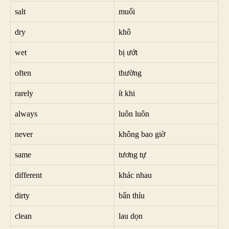
salt
muối
dry
khô
wet
bị ướt
often
thường
rarely
ít khi
always
luôn luôn
never
không bao giờ
same
tương tự
different
khác nhau
dirty
bẩn thỉu
clean
lau dọn