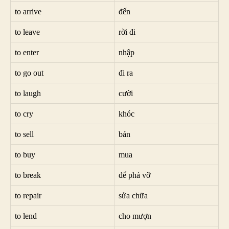
to arrive
đến
to leave
rời đi
to enter
nhập
to go out
đi ra
to laugh
cười
to cry
khóc
to sell
bán
to buy
mua
to break
để phá vỡ
to repair
sửa chữa
to lend
cho mượn