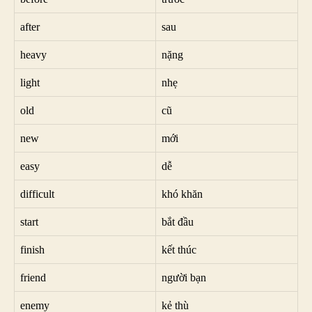
after
sau
heavy
nặng
light
nhẹ
old
cũ
new
mới
easy
dễ
difficult
khó khăn
start
bắt đầu
finish
kết thúc
friend
người bạn
enemy
kẻ thù