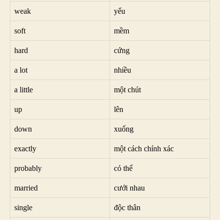
weak
yếu
soft
mềm
hard
cứng
a lot
nhiều
a little
một chút
up
lên
down
xuống
exactly
một cách chính xác
probably
có thể
married
cưới nhau
single
độc thân