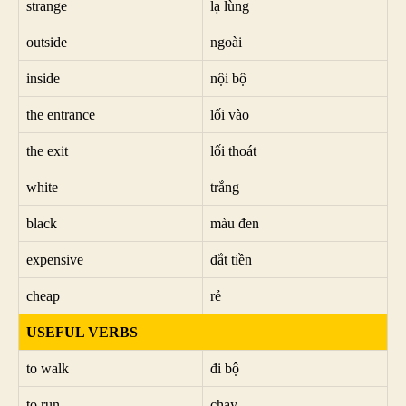
strange
lạ lùng
outside
ngoài
inside
nội bộ
the entrance
lối vào
the exit
lối thoát
white
trắng
black
màu đen
expensive
đắt tiền
cheap
rẻ
USEFUL VERBS
to walk
đi bộ
to run
chạy