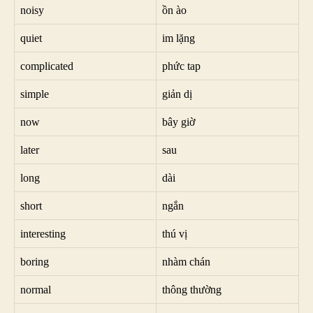
noisy
ồn ào
quiet
im lặng
complicated
phức tap
simple
giản dị
now
bây giờ
later
sau
long
dài
short
ngắn
interesting
thú vị
boring
nhàm chán
normal
thông thường