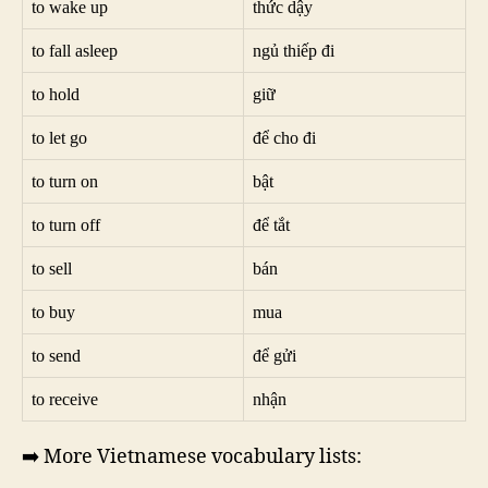
to wake up
thức dậy
to fall asleep
ngủ thiếp đi
to hold
giữ
to let go
để cho đi
to turn on
bật
to turn off
để tắt
to sell
bán
to buy
mua
to send
để gửi
to receive
nhận
➡️ More Vietnamese vocabulary lists: