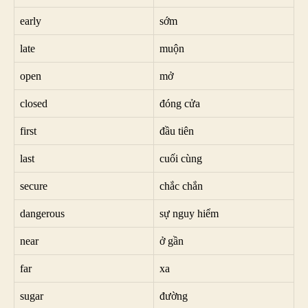
early
sớm
late
muộn
open
mở
closed
đóng cửa
first
đầu tiên
last
cuối cùng
secure
chắc chắn
dangerous
sự nguy hiểm
near
ở gần
far
xa
sugar
đường