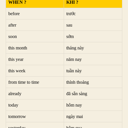
WHEN ?
KHI ?
before
trước
after
sau
soon
sớm
this month
tháng này
this year
năm nay
this week
tuần này
from time to time
thỉnh thoảng
already
đã sẵn sàng
today
hôm nay
tomorrow
ngày mai
yesterday
hôm qua