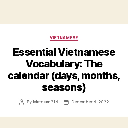
Categories
VIETNAMESE
Essential Vietnamese
Vocabulary: The
calendar (days, months,
seasons)
By
Matosan314
December 4, 2022
Post
Post
author
date