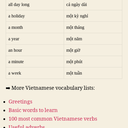
all day long
cả ngày dài
a holiday
một kỳ nghỉ
a month
một tháng
a year
một năm
an hour
một giờ
a minute
một phút
a week
một tuần
➡️ More Vietnamese vocabulary lists:
Greetings
Basic words to learn
100 most common Vietnamese verbs
Useful adverbs