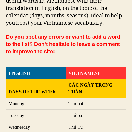
useful words in Vietnamese with their
translation in English, on the topic of the
calendar (days, months, seasons). Ideal to help
you boost your Vietnamese vocabulary!
Do you spot any errors or want to add a word
to the list? Don’t hesitate to leave a comment
to improve the site!
ENGLISH
VIETNAMESE
CÁC NGÀY TRONG
DAYS OF THE WEEK
TUẦN
Monday
Thứ hai
Tuesday
Thứ ba
Wednesday
Thứ Tư