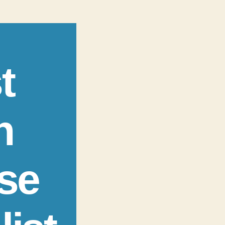
t
n
se