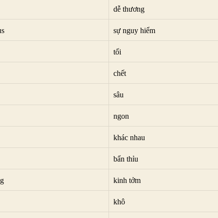
dễ thương
us
sự nguy hiểm
tối
chết
sâu
ngon
khác nhau
bẩn thỉu
ng
kinh tởm
khô