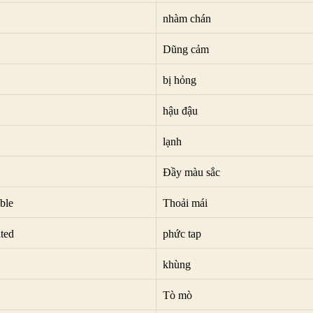
nhàm chán
Dũng cảm
bị hỏng
hậu đậu
lạnh
Đầy màu sắc
ble
Thoải mái
ted
phức tap
khùng
Tò mò