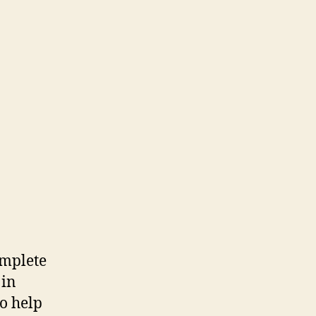
omplete
 in
to help