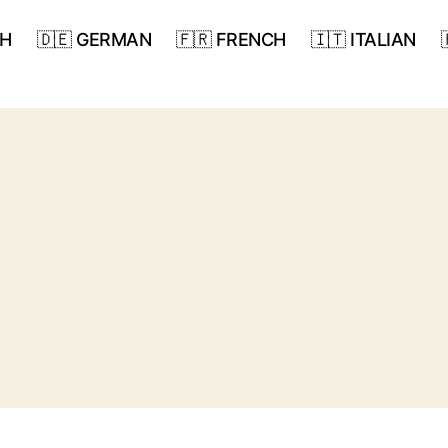
SH
🇩🇪 GERMAN
🇫🇷 FRENCH
🇮🇹 ITALIAN