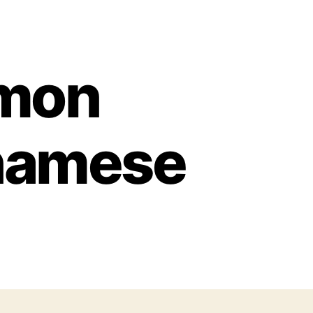
mon
tnamese