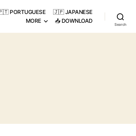
🇵🇹 PORTUGUESE
🇯🇵 JAPANESE
MORE
📥 DOWNLOAD
Search