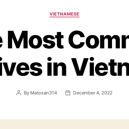
Categories
VIETNAMESE
e Most Com
ives in Vie
By
Matosan314
December 4, 2022
Post
Post
author
date