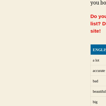
you bo
Do you
list? 
site!
ENGLI
a lot
accurate
bad
beautiful
big