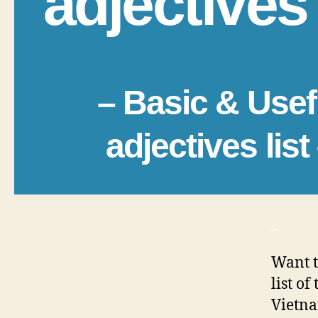
adjectives 
– Basic & Usef
adjectives list
_
Want t
list o
Vietna