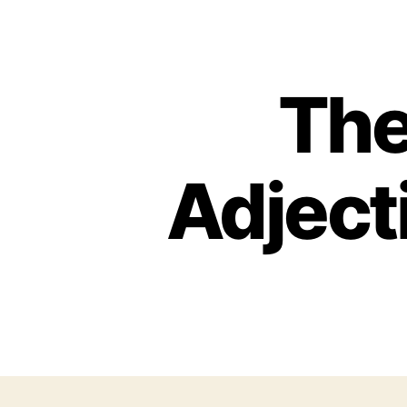
Th
Adject