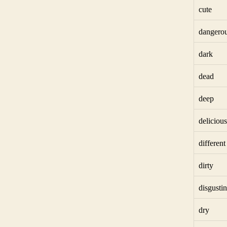
cute
dangero
dark
dead
deep
delicious
different
dirty
disgusti
dry