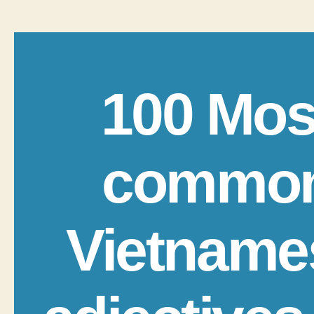
100 Mos
commo
Vietname