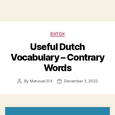
Categories
DUTCH
Useful Dutch
Vocabulary – Contrary
Words
By
Matosan314
December 3, 2022
Post
Post
author
date