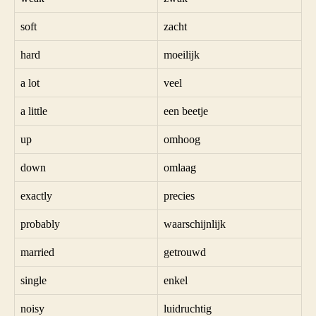
soft
zacht
hard
moeilijk
a lot
veel
a little
een beetje
up
omhoog
down
omlaag
exactly
precies
probably
waarschijnlijk
married
getrouwd
single
enkel
noisy
luidruchtig