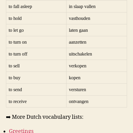
to fall asleep
in slaap vallen
to hold
vasthouden
to let go
laten gaan
to turn on
aanzetten
to turn off
uitschakelen
to sell
verkopen
to buy
kopen
to send
versturen
to receive
ontvangen
➡️ More Dutch vocabulary lists:
Greetings