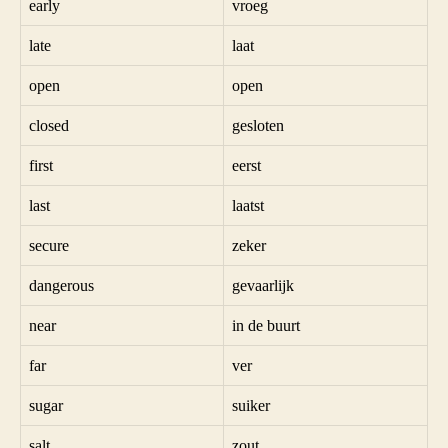
early
vroeg
late
laat
open
open
closed
gesloten
first
eerst
last
laatst
secure
zeker
dangerous
gevaarlijk
near
in de buurt
far
ver
sugar
suiker
salt
zout