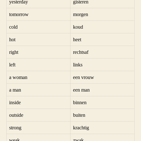
yesterday
gisteren
tomorrow
morgen
cold
koud
hot
heet
right
rechtsaf
left
links
a woman
een vrouw
a man
een man
inside
binnen
outside
buiten
strong
krachtig
weak
zwak