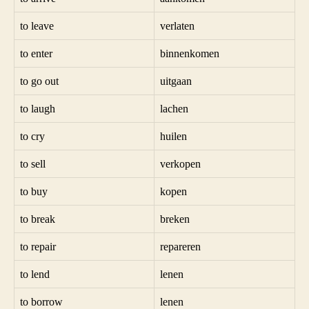
to leave
verlaten
to enter
binnenkomen
to go out
uitgaan
to laugh
lachen
to cry
huilen
to sell
verkopen
to buy
kopen
to break
breken
to repair
repareren
to lend
lenen
to borrow
lenen