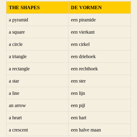
THE SHAPES
DE VORMEN
a pyramid
een piramide
a square
een vierkant
a circle
een cirkel
a triangle
een driehoek
a rectangle
een rechthoek
a star
een ster
a line
een lijn
an arrow
een pijl
a heart
een hart
a crescent
een halve maan