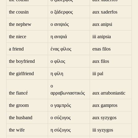
the cousin
ο ξάδερφος
aux xaderfos
the nephew
ο ανιψιός
aux anipsi
the niece
η ανιψιά
iii anipsia
a friend
ένας φίλος
enas filos
the boyfriend
ο φίλος
aux filos
the girlfriend
η φίλη
iii pal
ο
the fiancé
αρραβωνιαστικός
aux arraboniastic
the groom
ο γαμπρός
aux gampros
the husband
ο σύζυγος
aux syzygos
the wife
η σύζυγος
iii syzygos