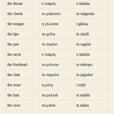
the throat
ο λαιμός
o laimós
the cheek
το μάγουλο
to mágoulo
the tongue
η γλώσσα
i glóssa
the lips
τα χείλη
ta cheíli
the jaw
το σαγόνι
to sagóni
the neck
ο λαιμός
o laimós
the forehead
το μέτωπο
to métopo
the chin
το πηγούνι
to pigoúni
the nose
η μύτη
i mýti
the hair
τα μαλλιά
ta malliá
the eyes
τα μάτια
ta mátia