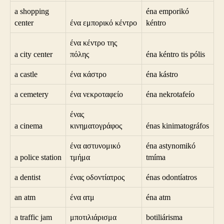
a shopping
éna emporikó
center
ένα εμπορικό κέντρο
kéntro
ένα κέντρο της
a city center
πόλης
éna kéntro tis pólis
a castle
ένα κάστρο
éna kástro
a cemetery
ένα νεκροταφείο
éna nekrotafeío
ένας
a cinema
κινηματογράφος
énas kinimatográfos
ένα αστυνομικό
éna astynomikó
a police station
τμήμα
tmíma
a dentist
ένας οδοντίατρος
énas odontíatros
an atm
ένα ατμ
éna atm
a traffic jam
μποτιλιάρισμα
botiliárisma