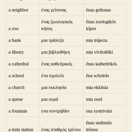
a neighbor
ένας γείτονας
énas geítonas
ένας ζωολογικός
énas zoologikós
a zoo
κήπος
kípos
a bank
μια τράπεζα
mia trápeza
a library
μια βιβλιοθήκη
mia vivliothíki
a cathedral
ένας καθεδρικός
énas kathedrikós
a school
ένα σχολείο
éna scholeío
a church
μια εκκλησία
mia ekklisía
a queue
μια ουρά
mia ourá
a fountain
ενα συντριβάνι
ena syntriváni
énas stathmós
a train station
ένας σταθμός τρένου
trénou