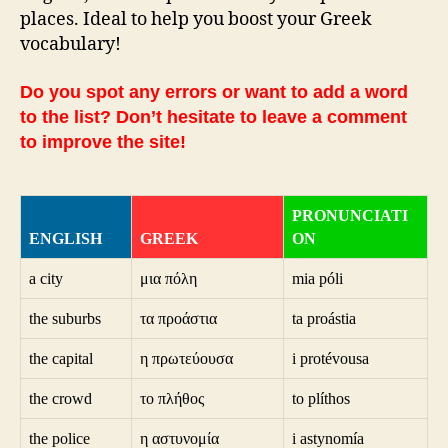
places. Ideal to help you boost your Greek
vocabulary!
Do you spot any errors or want to add a word
to the list? Don’t hesitate to leave a comment
to improve the site!
PRONUNCIATI
ENGLISH
GREEK
ON
a city
μια πόλη
mia póli
the suburbs
τα προάστια
ta proástia
the capital
η πρωτεύουσα
i protévousa
the crowd
το πλήθος
to plíthos
the police
η αστυνομία
i astynomía