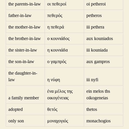
the parents-in-law
οι πεθεροί
oi petheroi
father-in-law
πεθερός
petheros
the mother-in-law
η πεθερά
iii pethera
the brother-in-law
ο κουνιάδος
aux kouniados
the sister-in-law
η κουνιάδα
iii kouniada
the son-in-law
ο γαμπρός
aux gampros
the daughter-in-
law
η νύφη
iii nyfi
ένα μέλος της
ein melos ths
a family member
οικογένειας
oikogeneias
adopted
θετός
thetos
only son
μοναχογιός
monachogios