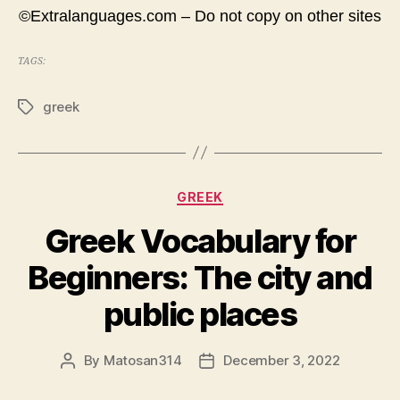
©Extralanguages.com – Do not copy on other sites
TAGS:
greek
Tags
Categories
GREEK
Greek Vocabulary for
Beginners: The city and
public places
By
Matosan314
December 3, 2022
Post
Post
author
date