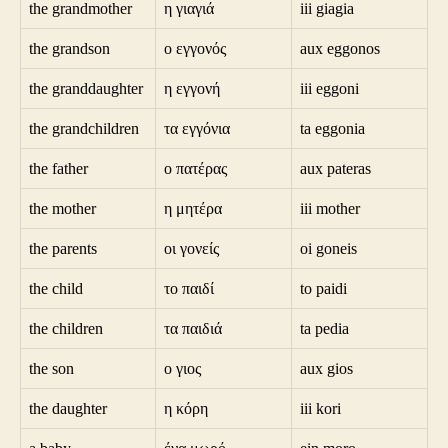
the grandmother
η γιαγιά
iii giagia
the grandson
ο εγγονός
aux eggonos
the granddaughter
η εγγονή
iii eggoni
the grandchildren
τα εγγόνια
ta eggonia
the father
ο πατέρας
aux pateras
the mother
η μητέρα
iii mother
the parents
οι γονείς
oi goneis
the child
το παιδί
to paidi
the children
τα παιδιά
ta pedia
the son
ο γιος
aux gios
the daughter
η κόρη
iii kori