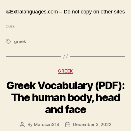
©Extralanguages.com – Do not copy on other sites
TAGS:
greek
Tags
Categories
GREEK
Greek Vocabulary (PDF):
The human body, head
and face
By
Matosan314
December 3, 2022
Post
Post