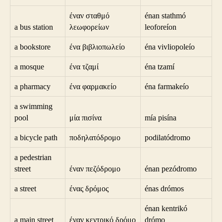
έναν σταθμό
énan stathmó
a bus station
λεωφορείων
leoforeíon
a bookstore
ένα βιβλιοπωλείο
éna vivliopoleío
a mosque
ένα τζαμί
éna tzamí
a pharmacy
ένα φαρμακείο
éna farmakeío
a swimming
pool
μία πισίνα
mía pisína
a bicycle path
ποδηλατόδρομο
podilatódromo
a pedestrian
street
έναν πεζόδρομο
énan pezódromo
a street
ένας δρόμος
énas drómos
énan kentrikó
a main street
έναν κεντρικό δρόμο
drómo