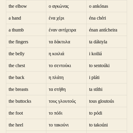
the elbow
ο αγκώνας
o ankónas
a hand
ένα χέρι
éna chéri
a thumb
έναν αντίχειρα
énan antícheira
the fingers
τα δάκτυλα
ta dáktyla
the belly
η κοιλιά
i koiliá
the chest
το σεντούκι
to sentoúki
the back
η πλάτη
i pláti
the breasts
τα στήθη
ta stíthi
the buttocks
τους γλουτούς
tous gloutoús
the foot
το πόδι
to pódi
the heel
το τακούνι
to takoúni