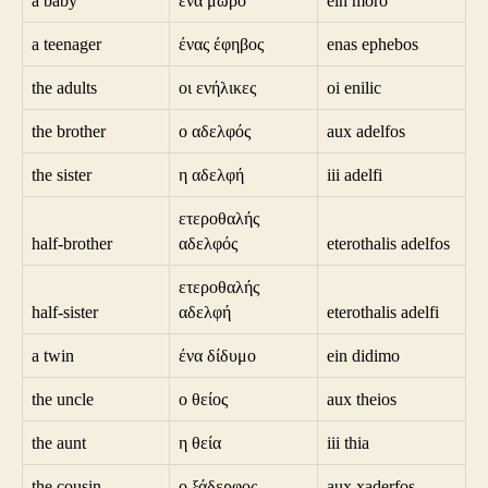
a baby
ένα μωρό
ein moro
a teenager
ένας έφηβος
enas ephebos
the adults
οι ενήλικες
oi enilic
the brother
ο αδελφός
aux adelfos
the sister
η αδελφή
iii adelfi
ετεροθαλής
half-brother
αδελφός
eterothalis adelfos
ετεροθαλής
half-sister
αδελφή
eterothalis adelfi
a twin
ένα δίδυμο
ein didimo
the uncle
ο θείος
aux theios
the aunt
η θεία
iii thia
the cousin
ο ξάδερφος
aux xaderfos