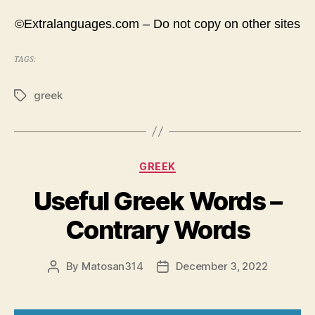
©Extralanguages.com – Do not copy on other sites
TAGS:
greek
Tags
Categories
GREEK
Useful Greek Words –
Contrary Words
By
Matosan314
December 3, 2022
Post
Post
author
date