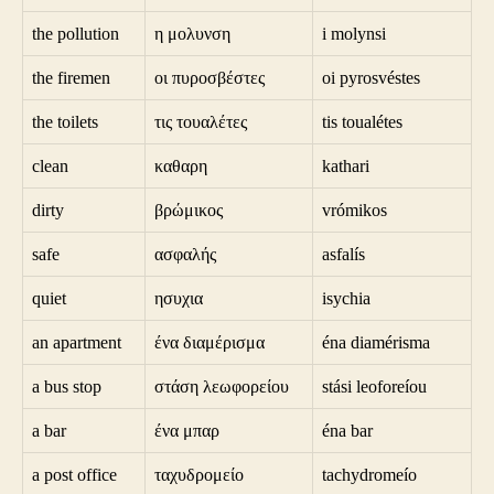
the pollution
η μολυνση
i molynsi
the firemen
οι πυροσβέστες
oi pyrosvéstes
the toilets
τις τουαλέτες
tis toualétes
clean
καθαρη
kathari
dirty
βρώμικος
vrómikos
safe
ασφαλής
asfalís
quiet
ησυχια
isychia
an apartment
ένα διαμέρισμα
éna diamérisma
a bus stop
στάση λεωφορείου
stási leoforeíou
a bar
ένα μπαρ
éna bar
a post office
ταχυδρομείο
tachydromeío