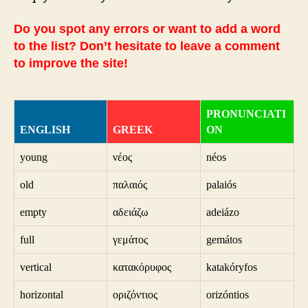
Do you spot any errors or want to add a word
to the list? Don’t hesitate to leave a comment
to improve the site!
PRONUNCIATI
ENGLISH
GREEK
ON
young
νέος
néos
old
παλαιός
palaiós
empty
αδειάζω
adeiázo
full
γεμάτος
gemátos
vertical
κατακόρυφος
katakóryfos
horizontal
οριζόντιος
orizóntios