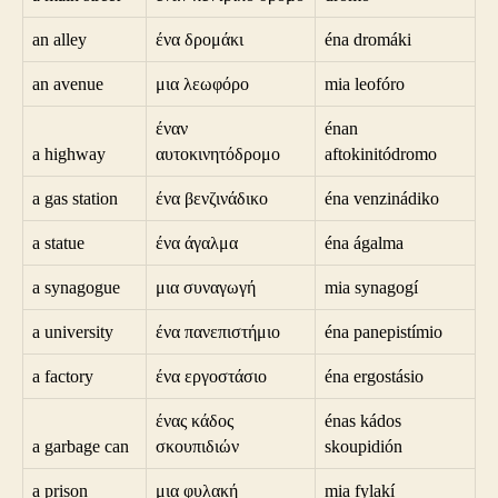
an alley
ένα δρομάκι
éna dromáki
an avenue
μια λεωφόρο
mia leofóro
έναν
énan
a highway
αυτοκινητόδρομο
aftokinitódromo
a gas station
ένα βενζινάδικο
éna venzinádiko
a statue
ένα άγαλμα
éna ágalma
a synagogue
μια συναγωγή
mia synagogí
a university
ένα πανεπιστήμιο
éna panepistímio
a factory
ένα εργοστάσιο
éna ergostásio
ένας κάδος
énas kádos
a garbage can
σκουπιδιών
skoupidión
a prison
μια φυλακή
mia fylakí