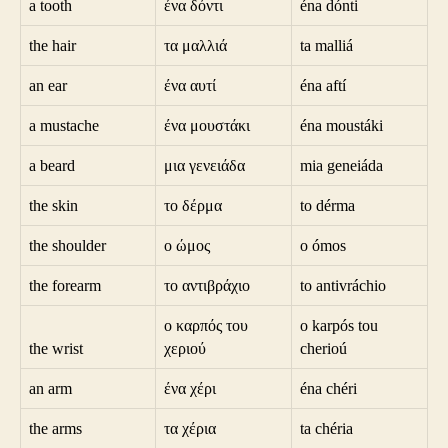
a tooth
ένα δόντι
éna dónti
the hair
τα μαλλιά
ta malliá
an ear
ένα αυτί
éna aftí
a mustache
ένα μουστάκι
éna moustáki
a beard
μια γενειάδα
mia geneiáda
the skin
το δέρμα
to dérma
the shoulder
ο ώμος
o ómos
the forearm
το αντιβράχιο
to antivráchio
ο καρπός του
o karpós tou
the wrist
χεριού
cherioú
an arm
ένα χέρι
éna chéri
the arms
τα χέρια
ta chéria