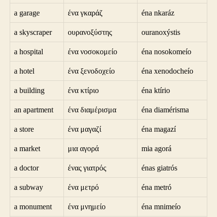
a garage
ένα γκαράζ
éna nkaráz
a skyscraper
ουρανοξύστης
ouranoxýstis
a hospital
ένα νοσοκομείο
éna nosokomeío
a hotel
ένα ξενοδοχείο
éna xenodocheío
a building
ένα κτίριο
éna ktírio
an apartment
ένα διαμέρισμα
éna diamérisma
a store
ένα μαγαζί
éna magazí
a market
μια αγορά
mia agorá
a doctor
ένας γιατρός
énas giatrós
a subway
ένα μετρό
éna metró
a monument
ένα μνημείο
éna mnimeío