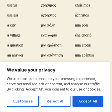
useful
χρήσιμος
chrísimos
useless
άχρηστος
áchristos
a city
μια πόλη
mia póli
a village
ένα χωριό
éna chorió
a question
μια ερώτηση
mia erótisi
an answer
μια απάντηση
mia apántisi
sad
λυπημένος
lypiménos
We value your privacy
happy
χαρούμενος
charoúmenos
We use cookies to enhance your browsing experience,
serve personalised ads or content, and analyse our traffic.
all
όλα
óla
By clicking "Accept All", you consent to our use of cookies.
nothing
τίποτα
típota
Customise
Reject All
Accept All
a teacher
δάσκαλος
dáskalos