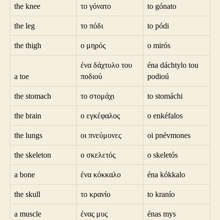
the knee
το γόνατο
to gónato
the leg
το πόδι
to pódi
the thigh
ο μηρός
o mirós
ένα δάχτυλο του
éna dáchtylo tou
a toe
ποδιού
podioú
the stomach
το στομάχι
to stomáchi
the brain
ο εγκέφαλος
o enkéfalos
the lungs
οι πνεύμονες
oi pnévmones
the skeleton
ο σκελετός
o skeletós
a bone
ένα κόκκαλο
éna kókkalo
the skull
το κρανίο
to kranío
a muscle
ένας μυς
énas mys