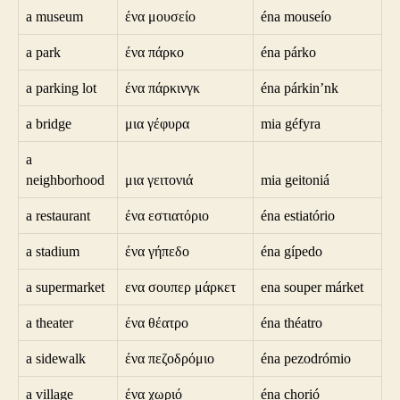
a museum
ένα μουσείο
éna mouseío
a park
ένα πάρκο
éna párko
a parking lot
ένα πάρκινγκ
éna párkin’nk
a bridge
μια γέφυρα
mia géfyra
a
neighborhood
μια γειτονιά
mia geitoniá
a restaurant
ένα εστιατόριο
éna estiatório
a stadium
ένα γήπεδο
éna gípedo
a supermarket
ενα σουπερ μάρκετ
ena souper márket
a theater
ένα θέατρο
éna théatro
a sidewalk
ένα πεζοδρόμιο
éna pezodrómio
a village
ένα χωριό
éna chorió