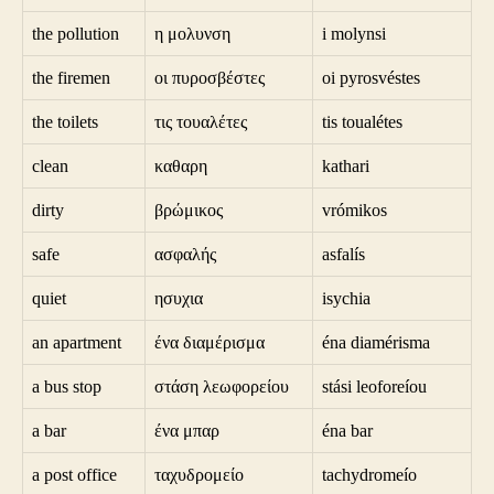
the pollution
η μολυνση
i molynsi
the firemen
οι πυροσβέστες
oi pyrosvéstes
the toilets
τις τουαλέτες
tis toualétes
clean
καθαρη
kathari
dirty
βρώμικος
vrómikos
safe
ασφαλής
asfalís
quiet
ησυχια
isychia
an apartment
ένα διαμέρισμα
éna diamérisma
a bus stop
στάση λεωφορείου
stási leoforeíou
a bar
ένα μπαρ
éna bar
a post office
ταχυδρομείο
tachydromeío