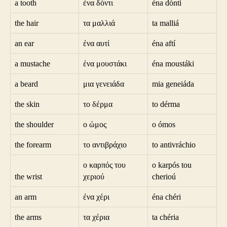
a tooth
ένα δόντι
éna dónti
the hair
τα μαλλιά
ta malliá
an ear
ένα αυτί
éna aftí
a mustache
ένα μουστάκι
éna moustáki
a beard
μια γενειάδα
mia geneiáda
the skin
το δέρμα
to dérma
the shoulder
ο ώμος
o ómos
the forearm
το αντιβράχιο
to antivráchio
ο καρπός του
o karpós tou
the wrist
χεριού
cherioú
an arm
ένα χέρι
éna chéri
the arms
τα χέρια
ta chéria