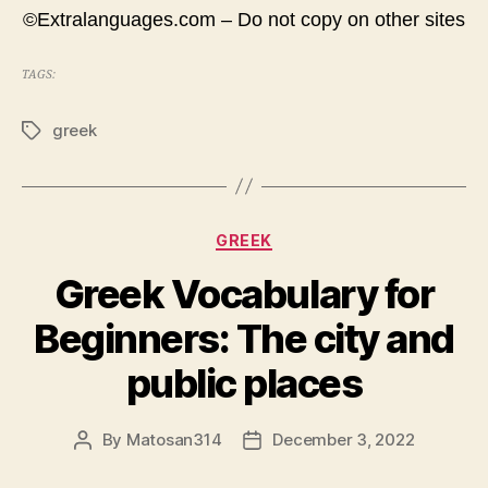
©Extralanguages.com – Do not copy on other sites
TAGS:
greek
Tags
Categories
GREEK
Greek Vocabulary for
Beginners: The city and
public places
By
Matosan314
December 3, 2022
Post
Post
author
date