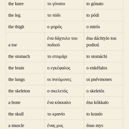
the knee
το γόνατο
to gónato
the leg
το πόδι
to pódi
the thigh
ο μηρός
o mirós
ένα δάχτυλο του
éna dáchtylo tou
a toe
ποδιού
podioú
the stomach
το στομάχι
to stomáchi
the brain
ο εγκέφαλος
o enkéfalos
the lungs
οι πνεύμονες
oi pnévmones
the skeleton
ο σκελετός
o skeletós
a bone
ένα κόκκαλο
éna kókkalo
the skull
το κρανίο
to kranío
a muscle
ένας μυς
énas mys