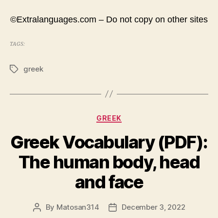
©Extralanguages.com – Do not copy on other sites
TAGS:
greek
Tags
Categories
GREEK
Greek Vocabulary (PDF):
The human body, head
and face
By
Matosan314
December 3, 2022
Post
Post