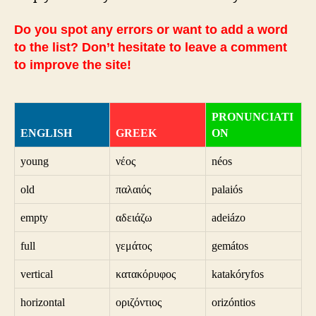
Do you spot any errors or want to add a word
to the list? Don’t hesitate to leave a comment
to improve the site!
PRONUNCIATI
ENGLISH
GREEK
ON
young
νέος
néos
old
παλαιός
palaiós
empty
αδειάζω
adeiázo
full
γεμάτος
gemátos
vertical
κατακόρυφος
katakóryfos
horizontal
οριζόντιος
orizóntios