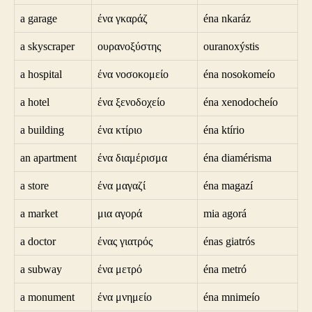
a garage
ένα γκαράζ
éna nkaráz
a skyscraper
ουρανοξύστης
ouranoxýstis
a hospital
ένα νοσοκομείο
éna nosokomeío
a hotel
ένα ξενοδοχείο
éna xenodocheío
a building
ένα κτίριο
éna ktírio
an apartment
ένα διαμέρισμα
éna diamérisma
a store
ένα μαγαζί
éna magazí
a market
μια αγορά
mia agorá
a doctor
ένας γιατρός
énas giatrós
a subway
ένα μετρό
éna metró
a monument
ένα μνημείο
éna mnimeío