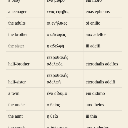
a baby
ένα μωρό
ein moro
a teenager
ένας έφηβος
enas ephebos
the adults
οι ενήλικες
oi enilic
the brother
ο αδελφός
aux adelfos
the sister
η αδελφή
iii adelfi
ετεροθαλής
half-brother
αδελφός
eterothalis adelfos
ετεροθαλής
half-sister
αδελφή
eterothalis adelfi
a twin
ένα δίδυμο
ein didimo
the uncle
ο θείος
aux theios
the aunt
η θεία
iii thia
the cousin
ο ξάδερφος
aux xaderfos