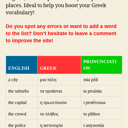
places. Ideal to help you boost your Greek
vocabulary!
Do you spot any errors or want to add a word
to the list? Don’t hesitate to leave a comment
to improve the site!
PRONUNCIATI
ENGLISH
GREEK
ON
a city
μια πόλη
mia póli
the suburbs
τα προάστια
ta proástia
the capital
η πρωτεύουσα
i protévousa
the crowd
το πλήθος
to plíthos
the police
η αστυνομία
i astynomía