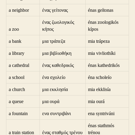
a neighbor
ένας γείτονας
énas geítonas
ένας ζωολογικός
énas zoologikós
a zoo
κήπος
kípos
a bank
μια τράπεζα
mia trápeza
a library
μια βιβλιοθήκη
mia vivliothíki
a cathedral
ένας καθεδρικός
énas kathedrikós
a school
ένα σχολείο
éna scholeío
a church
μια εκκλησία
mia ekklisía
a queue
μια ουρά
mia ourá
a fountain
ενα συντριβάνι
ena syntriváni
énas stathmós
a train station
ένας σταθμός τρένου
trénou