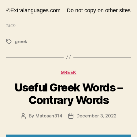
©Extralanguages.com – Do not copy on other sites
TAGS:
greek
Tags
Categories
GREEK
Useful Greek Words –
Contrary Words
By
Matosan314
December 3, 2022
Post
Post
author
date