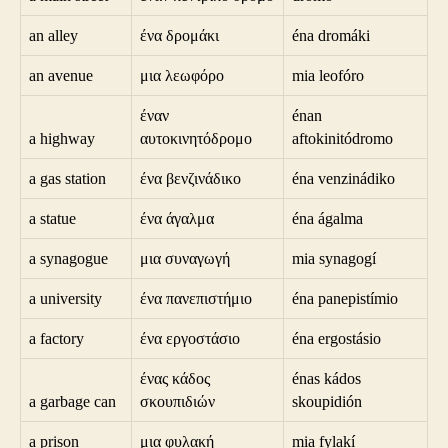
an alley
ένα δρομάκι
éna dromáki
an avenue
μια λεωφόρο
mia leofóro
έναν
énan
a highway
αυτοκινητόδρομο
aftokinitódromo
a gas station
ένα βενζινάδικο
éna venzinádiko
a statue
ένα άγαλμα
éna ágalma
a synagogue
μια συναγωγή
mia synagogí
a university
ένα πανεπιστήμιο
éna panepistímio
a factory
ένα εργοστάσιο
éna ergostásio
ένας κάδος
énas kádos
a garbage can
σκουπιδιών
skoupidión
a prison
μια φυλακή
mia fylakí