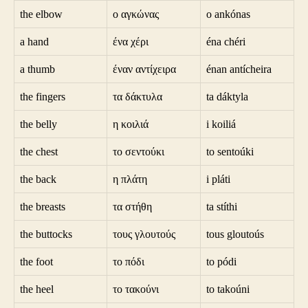
the elbow
ο αγκώνας
o ankónas
a hand
ένα χέρι
éna chéri
a thumb
έναν αντίχειρα
énan antícheira
the fingers
τα δάκτυλα
ta dáktyla
the belly
η κοιλιά
i koiliá
the chest
το σεντούκι
to sentoúki
the back
η πλάτη
i pláti
the breasts
τα στήθη
ta stíthi
the buttocks
τους γλουτούς
tous gloutoús
the foot
το πόδι
to pódi
the heel
το τακούνι
to takoúni