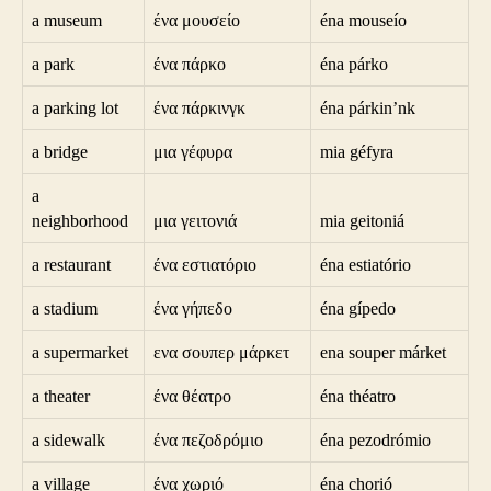
a museum
ένα μουσείο
éna mouseío
a park
ένα πάρκο
éna párko
a parking lot
ένα πάρκινγκ
éna párkin’nk
a bridge
μια γέφυρα
mia géfyra
a
neighborhood
μια γειτονιά
mia geitoniá
a restaurant
ένα εστιατόριο
éna estiatório
a stadium
ένα γήπεδο
éna gípedo
a supermarket
ενα σουπερ μάρκετ
ena souper márket
a theater
ένα θέατρο
éna théatro
a sidewalk
ένα πεζοδρόμιο
éna pezodrómio
a village
ένα χωριό
éna chorió