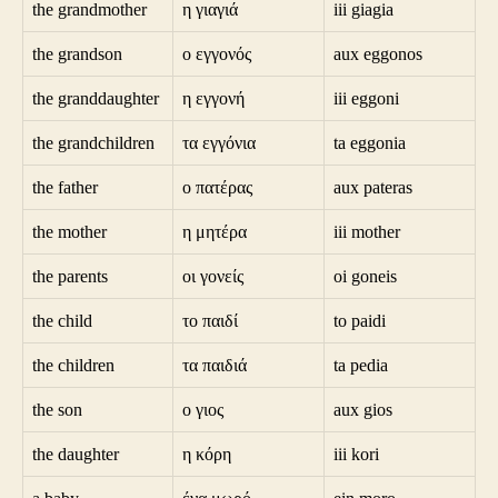
the grandmother
η γιαγιά
iii giagia
the grandson
ο εγγονός
aux eggonos
the granddaughter
η εγγονή
iii eggoni
the grandchildren
τα εγγόνια
ta eggonia
the father
ο πατέρας
aux pateras
the mother
η μητέρα
iii mother
the parents
οι γονείς
oi goneis
the child
το παιδί
to paidi
the children
τα παιδιά
ta pedia
the son
ο γιος
aux gios
the daughter
η κόρη
iii kori