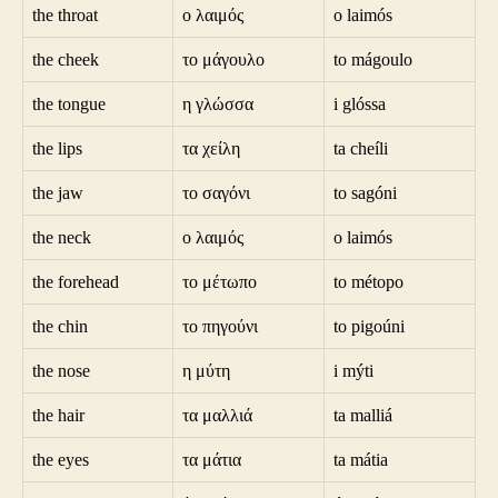
the throat
ο λαιμός
o laimós
the cheek
το μάγουλο
to mágoulo
the tongue
η γλώσσα
i glóssa
the lips
τα χείλη
ta cheíli
the jaw
το σαγόνι
to sagóni
the neck
ο λαιμός
o laimós
the forehead
το μέτωπο
to métopo
the chin
το πηγούνι
to pigoúni
the nose
η μύτη
i mýti
the hair
τα μαλλιά
ta malliá
the eyes
τα μάτια
ta mátia