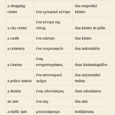
a shopping
éna emporikó
center
ένα εμπορικό κέντρο
kéntro
ένα κέντρο της
a city center
πόλης
éna kéntro tis pólis
a castle
ένα κάστρο
éna kástro
a cemetery
ένα νεκροταφείο
éna nekrotafeío
ένας
a cinema
κινηματογράφος
énas kinimatográfos
ένα αστυνομικό
éna astynomikó
a police station
τμήμα
tmíma
a dentist
ένας οδοντίατρος
énas odontíatros
an atm
ένα ατμ
éna atm
a traffic jam
μποτιλιάρισμα
botiliárisma