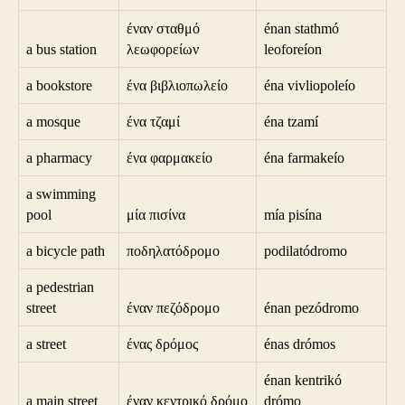
έναν σταθμό
énan stathmó
a bus station
λεωφορείων
leoforeíon
a bookstore
ένα βιβλιοπωλείο
éna vivliopoleío
a mosque
ένα τζαμί
éna tzamí
a pharmacy
ένα φαρμακείο
éna farmakeío
a swimming
pool
μία πισίνα
mía pisína
a bicycle path
ποδηλατόδρομο
podilatódromo
a pedestrian
street
έναν πεζόδρομο
énan pezódromo
a street
ένας δρόμος
énas drómos
énan kentrikó
a main street
έναν κεντρικό δρόμο
drómo