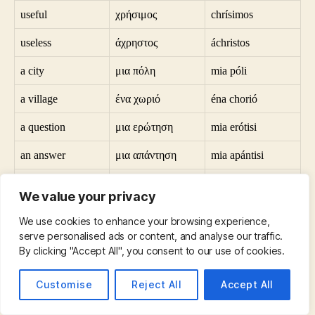
useful
χρήσιμος
chrísimos
useless
άχρηστος
áchristos
a city
μια πόλη
mia póli
a village
ένα χωριό
éna chorió
a question
μια ερώτηση
mia erótisi
an answer
μια απάντηση
mia apántisi
sad
λυπημένος
lypiménos
We value your privacy
happy
χαρούμενος
charoúmenos
We use cookies to enhance your browsing experience,
serve personalised ads or content, and analyse our traffic.
all
όλα
óla
By clicking "Accept All", you consent to our use of cookies.
nothing
τίποτα
típota
Customise
Reject All
Accept All
a teacher
δάσκαλος
dáskalos