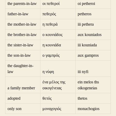
the parents-in-law
οι πεθεροί
oi petheroi
father-in-law
πεθερός
petheros
the mother-in-law
η πεθερά
iii pethera
the brother-in-law
ο κουνιάδος
aux kouniados
the sister-in-law
η κουνιάδα
iii kouniada
the son-in-law
ο γαμπρός
aux gampros
the daughter-in-
law
η νύφη
iii nyfi
ένα μέλος της
ein melos ths
a family member
οικογένειας
oikogeneias
adopted
θετός
thetos
only son
μοναχογιός
monachogios