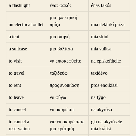
a flashlight
ένας φακός
énas fakós
μια ηλεκτρική
an electrical outlet
πρίζα
mia ilektrikí príza
a tent
μια σκηνή
mia skiní
a suitcase
μια βαλίτσα
mia valítsa
to visit
να επισκεφθείτε
na episkeftheíte
to travel
ταξιδεύω
taxidévo
to rent
προς ενοικίαση
pros enoikíasi
to leave
να φύγω
na fýgo
to cancel
να ακυρώσω
na akyróso
to cancel a
για να ακυρώσετε
gia na akyrósete
reservation
μια κράτηση
mia krátisi