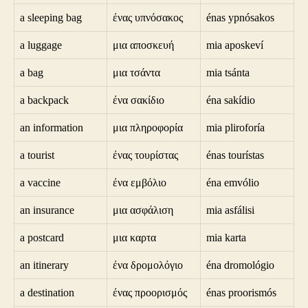
a sleeping bag
ένας υπνόσακος
énas ypnósakos
a luggage
μια αποσκευή
mia aposkeví
a bag
μια τσάντα
mia tsánta
a backpack
ένα σακίδιο
éna sakídio
an information
μια πληροφορία
mia pliroforía
a tourist
ένας τουρίστας
énas tourístas
a vaccine
ένα εμβόλιο
éna emvólio
an insurance
μια ασφάλιση
mia asfálisi
a postcard
μια καρτα
mia karta
an itinerary
ένα δρομολόγιο
éna dromológio
a destination
ένας προορισμός
énas proorismós