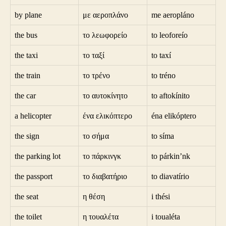
by plane
με αεροπλάνο
me aeropláno
the bus
το λεωφορείο
to leoforeío
the taxi
το ταξί
to taxí
the train
το τρένο
to tréno
the car
το αυτοκίνητο
to aftokínito
a helicopter
ένα ελικόπτερο
éna elikóptero
the sign
το σήμα
to síma
the parking lot
το πάρκινγκ
to párkin’nk
the passport
το διαβατήριο
to diavatírio
the seat
η θέση
i thési
the toilet
η τουαλέτα
i toualéta