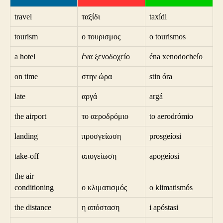
travel
ταξίδι
taxídi
tourism
ο τουρισμος
o tourismos
a hotel
ένα ξενοδοχείο
éna xenodocheío
on time
στην ώρα
stin óra
late
αργά
argá
the airport
το αεροδρόμιο
to aerodrómio
landing
προσγείωση
prosgeíosi
take-off
απογείωση
apogeíosi
the air
conditioning
ο κλιματισμός
o klimatismós
the distance
η απόσταση
i apóstasi