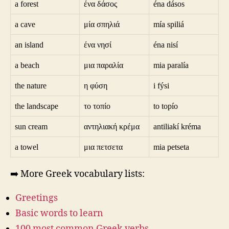
a forest
ένα δάσος
éna dásos
a cave
μία σπηλιά
mía spiliá
an island
ένα νησί
éna nisí
a beach
μια παραλία
mia paralía
the nature
η φύση
i fýsi
the landscape
το τοπίο
to topío
sun cream
αντηλιακή κρέμα
antiliakí kréma
a towel
μια πετσετα
mia petseta
➡️ More Greek vocabulary lists:
Greetings
Basic words to learn
100 most common Greek verbs