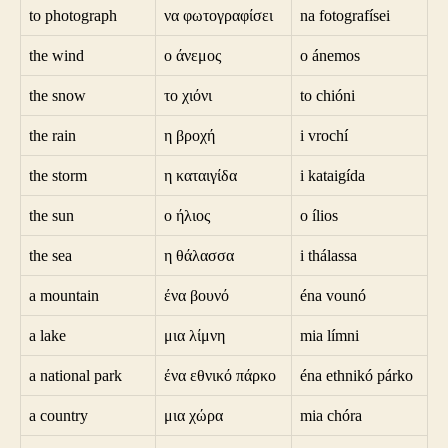
to photograph
να φωτογραφίσει
na fotografísei
the wind
ο άνεμος
o ánemos
the snow
το χιόνι
to chióni
the rain
η βροχή
i vrochí
the storm
η καταιγίδα
i kataigída
the sun
ο ήλιος
o ílios
the sea
η θάλασσα
i thálassa
a mountain
ένα βουνό
éna vounó
a lake
μια λίμνη
mia límni
a national park
ένα εθνικό πάρκο
éna ethnikó párko
a country
μια χώρα
mia chóra