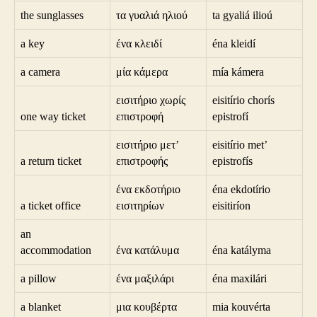
the sunglasses
τα γυαλιά ηλιού
ta gyaliá ilioú
a key
ένα κλειδί
éna kleidí
a camera
μία κάμερα
mía kámera
εισιτήριο χωρίς
eisitírio chorís
one way ticket
επιστροφή
epistrofí
εισιτήριο μετ’
eisitírio met’
a return ticket
επιστροφής
epistrofís
ένα εκδοτήριο
éna ekdotírio
a ticket office
εισιτηρίων
eisitiríon
an
accommodation
ένα κατάλυμα
éna katályma
a pillow
ένα μαξιλάρι
éna maxilári
a blanket
μια κουβέρτα
mia kouvérta