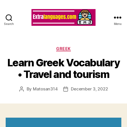
Search
Menu
Categories
GREEK
Learn Greek Vocabulary
• Travel and tourism
By
Matosan314
December 3, 2022
Post
Post
author
date