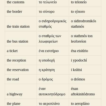
the customs
το τελωνείο
to teloneío
the border
το σύνορο
to sýnoro
ο σιδηροδρομικός
o sidirodromikós
the train station
σταθμός
stathmós
ο σταθμός των
o stathmós ton
the bus station
λεωφορείων
leoforeíon
a ticket
ένα εισιτήριο
éna eisitírio
the reception
η υποδοχή
i ypodochí
the reservation
η κράτηση
i krátisi
the road
ο δρόμος
o drómos
έναν
énan
a highway
αυτοκινητόδρομο
aftokinitódromo
the plane
το αεροπλάνο
to aeropláno