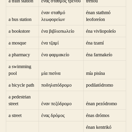
a train station
ένας σταθμός τρένου
trénou
έναν σταθμό
énan stathmó
a bus station
λεωφορείων
leoforeíon
a bookstore
ένα βιβλιοπωλείο
éna vivliopoleío
a mosque
ένα τζαμί
éna tzamí
a pharmacy
ένα φαρμακείο
éna farmakeío
a swimming
pool
μία πισίνα
mía pisína
a bicycle path
ποδηλατόδρομο
podilatódromo
a pedestrian
street
έναν πεζόδρομο
énan pezódromo
a street
ένας δρόμος
énas drómos
énan kentrikó