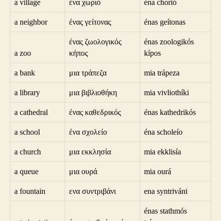
a village
ένα χωριό
éna chorió
a neighbor
ένας γείτονας
énas geítonas
ένας ζωολογικός
énas zoologikós
a zoo
κήπος
kípos
a bank
μια τράπεζα
mia trápeza
a library
μια βιβλιοθήκη
mia vivliothíki
a cathedral
ένας καθεδρικός
énas kathedrikós
a school
ένα σχολείο
éna scholeío
a church
μια εκκλησία
mia ekklisía
a queue
μια ουρά
mia ourá
a fountain
ενα συντριβάνι
ena syntriváni
énas stathmós