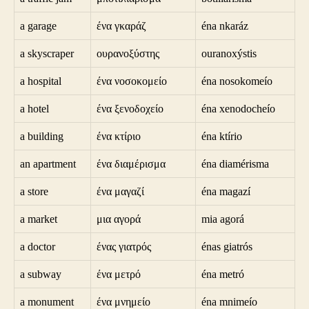
a garage
ένα γκαράζ
éna nkaráz
a skyscraper
ουρανοξύστης
ouranoxýstis
a hospital
ένα νοσοκομείο
éna nosokomeío
a hotel
ένα ξενοδοχείο
éna xenodocheío
a building
ένα κτίριο
éna ktírio
an apartment
ένα διαμέρισμα
éna diamérisma
a store
ένα μαγαζί
éna magazí
a market
μια αγορά
mia agorá
a doctor
ένας γιατρός
énas giatrós
a subway
ένα μετρό
éna metró
a monument
ένα μνημείο
éna mnimeío