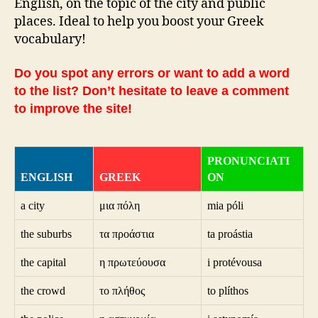
English, on the topic of the city and public
places. Ideal to help you boost your Greek
vocabulary!
Do you spot any errors or want to add a word
to the list? Don’t hesitate to leave a comment
to improve the site!
PRONUNCIATI
ENGLISH
GREEK
ON
a city
μια πόλη
mia póli
the suburbs
τα προάστια
ta proástia
the capital
η πρωτεύουσα
i protévousa
the crowd
το πλήθος
to plíthos