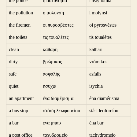
the police
η αστυνομία
i astynomía
the pollution
η μολυνση
i molynsi
the firemen
οι πυροσβέστες
oi pyrosvéstes
the toilets
τις τουαλέτες
tis toualétes
clean
καθαρη
kathari
dirty
βρώμικος
vrómikos
safe
ασφαλής
asfalís
quiet
ησυχια
isychia
an apartment
ένα διαμέρισμα
éna diamérisma
a bus stop
στάση λεωφορείου
stási leoforeíou
a bar
ένα μπαρ
éna bar
a post office
ταχυδρομείο
tachydromeío