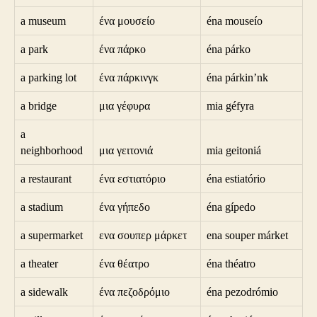
a museum
ένα μουσείο
éna mouseío
a park
ένα πάρκο
éna párko
a parking lot
ένα πάρκινγκ
éna párkin’nk
a bridge
μια γέφυρα
mia géfyra
a
neighborhood
μια γειτονιά
mia geitoniá
a restaurant
ένα εστιατόριο
éna estiatório
a stadium
ένα γήπεδο
éna gípedo
a supermarket
ενα σουπερ μάρκετ
ena souper márket
a theater
ένα θέατρο
éna théatro
a sidewalk
ένα πεζοδρόμιο
éna pezodrómio