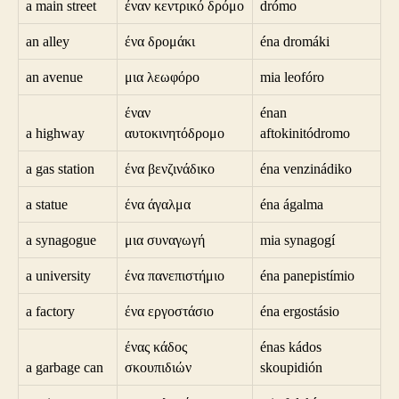
a main street
έναν κεντρικό δρόμο
drómo
an alley
ένα δρομάκι
éna dromáki
an avenue
μια λεωφόρο
mia leofóro
έναν
énan
a highway
αυτοκινητόδρομο
aftokinitódromo
a gas station
ένα βενζινάδικο
éna venzinádiko
a statue
ένα άγαλμα
éna ágalma
a synagogue
μια συναγωγή
mia synagogí
a university
ένα πανεπιστήμιο
éna panepistímio
a factory
ένα εργοστάσιο
éna ergostásio
ένας κάδος
énas kádos
a garbage can
σκουπιδιών
skoupidión