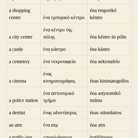
a shopping
éna emporikó
center
ένα εμπορικό κέντρο
kéntro
ένα κέντρο της
a city center
πόλης
éna kéntro tis pólis
a castle
ένα κάστρο
éna kástro
a cemetery
ένα νεκροταφείο
éna nekrotafeío
ένας
a cinema
κινηματογράφος
énas kinimatográfos
ένα αστυνομικό
éna astynomikó
a police station
τμήμα
tmíma
a dentist
ένας οδοντίατρος
énas odontíatros
an atm
ένα ατμ
éna atm
a traffic jam
μποτιλιάρισμα
botiliárisma