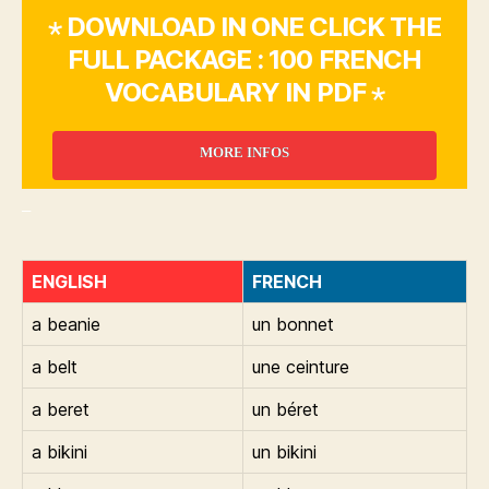
⋆ DOWNLOAD IN ONE CLICK THE
FULL PACKAGE : 100 FRENCH
VOCABULARY IN PDF ⋆
MORE INFOS
_
ENGLISH
FRENCH
a beanie
un bonnet
a belt
une ceinture
a beret
un béret
a bikini
un bikini