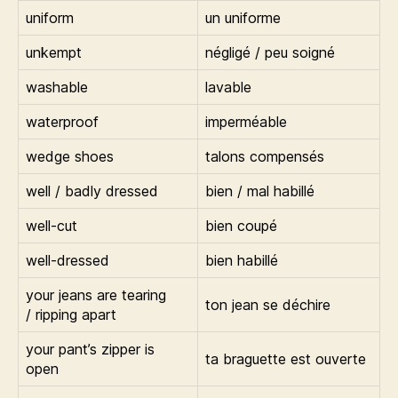
uniform
un uniforme
unkempt
négligé / peu soigné
washable
lavable
waterproof
imperméable
wedge shoes
talons compensés
well / badly dressed
bien / mal habillé
well-cut
bien coupé
well-dressed
bien habillé
your jeans are tearing
ton jean se déchire
/ ripping apart
your pant’s zipper is
ta braguette est ouverte
open