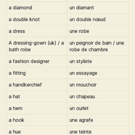
a diamond
un diamant
a double knot
un double nœud
a dress
une robe
A dressing-gown (uk) / a
un peignoir de bain / une
bath robe
robe de chambre
a fashion designer
un styliste
a fitting
un essayage
a handkerchief
un mouchoir
a hat
un chapeau
a hem
un ourlet
a hook
une agrafe
a hue
une teinte