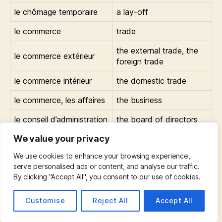
le chômage temporaire
a lay-off
le commerce
trade
the external trade, the
le commerce extérieur
foreign trade
le commerce intérieur
the domestic trade
le commerce, les affaires
the business
le conseil d’administration
the board of directors
We value your privacy
le coût
cost
We use cookies to enhance your browsing experience,
le cycle de vie
life cycle
serve personalised ads or content, and analyse our traffic.
By clicking "Accept All", you consent to our use of cookies.
le département / le rayon
a department
/ le service
Customise
Reject All
Accept All
le détaillant
the retailer