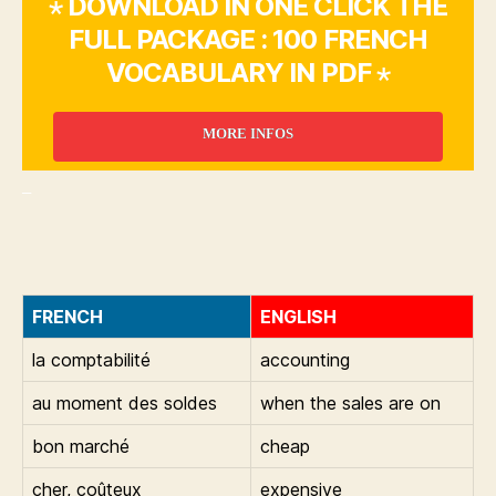
⋆ DOWNLOAD IN ONE CLICK THE
FULL PACKAGE : 100 FRENCH
VOCABULARY IN PDF ⋆
MORE INFOS
_
FRENCH
ENGLISH
la comptabilité
accounting
au moment des soldes
when the sales are on
bon marché
cheap
cher, coûteux
expensive