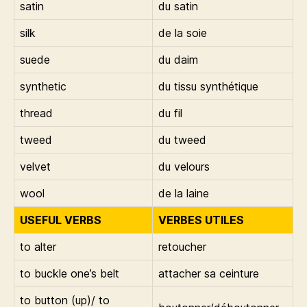
satin
du satin
silk
de la soie
suede
du daim
synthetic
du tissu synthétique
thread
du fil
tweed
du tweed
velvet
du velours
wool
de la laine
USEFUL VERBS
VERBES UTILES
to alter
retoucher
to buckle one’s belt
attacher sa ceinture
to button (up)/ to