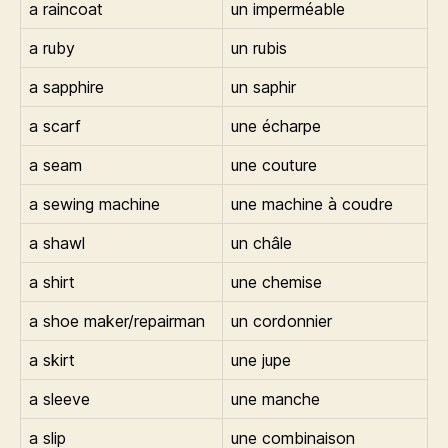
a raincoat
un imperméable
a ruby
un rubis
a sapphire
un saphir
a scarf
une écharpe
a seam
une couture
a sewing machine
une machine à coudre
a shawl
un châle
a shirt
une chemise
a shoe maker/repairman
un cordonnier
a skirt
une jupe
a sleeve
une manche
a slip
une combinaison