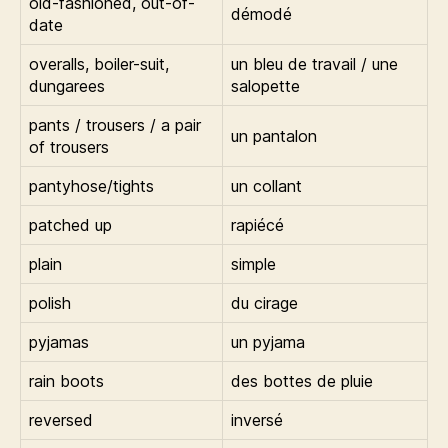
old-fashioned, out-of-
démodé
date
overalls, boiler-suit,
un bleu de travail / une
dungarees
salopette
pants / trousers / a pair
un pantalon
of trousers
pantyhose/tights
un collant
patched up
rapiécé
plain
simple
polish
du cirage
pyjamas
un pyjama
rain boots
des bottes de pluie
reversed
inversé