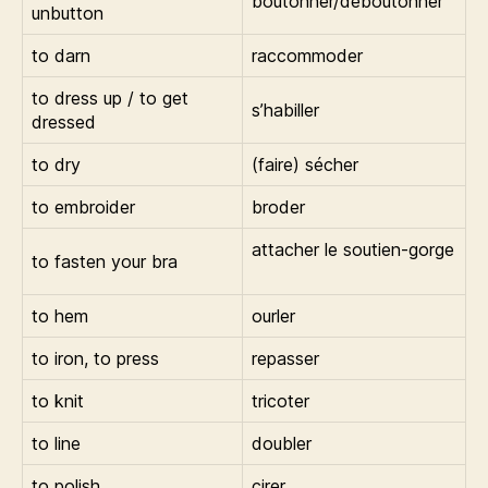
boutonner/déboutonner
unbutton
to darn
raccommoder
to dress up / to get
s’habiller
dressed
to dry
(faire) sécher
to embroider
broder
attacher le soutien-gorge
to fasten your bra
to hem
ourler
to iron, to press
repasser
to knit
tricoter
to line
doubler
to polish
cirer