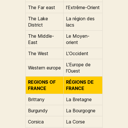
The Far east
l’Extrême-Orient
The Lake
La région des
District
lacs
The Middle-
Le Moyen-
East
orient
The West
L’Occident
L’Europe de
Western europe
l’Ouest
REGIONS OF
RÉGIONS DE
FRANCE
FRANCE
Brittany
La Bretagne
Burgundy
La Bourgogne
Corsica
La Corse