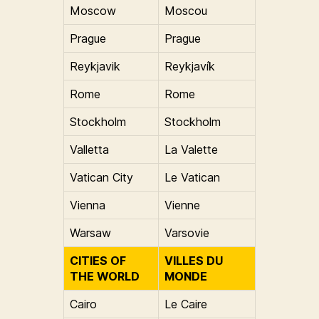
Moscow
Moscou
Prague
Prague
Reykjavik
Reykjavík
Rome
Rome
Stockholm
Stockholm
Valletta
La Valette
Vatican City
Le Vatican
Vienna
Vienne
Warsaw
Varsovie
CITIES OF
VILLES DU
THE WORLD
MONDE
Cairo
Le Caire