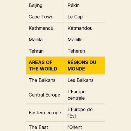
Beijing
Pékin
Cape Town
Le Cap
Kathmandu
Katmandou
Manila
Manille
Tehran
Téhéran
AREAS OF
RÉGIONS DU
THE WORLD
MONDE
The Balkans
Les Balkans
L’Europe
Central Europe
centrale
L’Europe de
Eastern europe
l’Est
The East
l’Orient