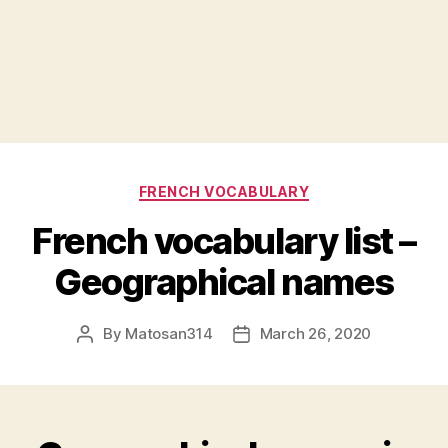
Categories
FRENCH VOCABULARY
French vocabulary list –
Geographical names
By
Matosan314
March 26, 2020
Post
Post
author
date