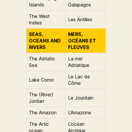
Islands
Galapagos
The West
Les Antilles
Indies
SEAS,
MERS,
OCEANS AND
OCÉANS ET
RIVERS
FLEUVES
The Adriatic
La mer
Sea
Adriatique
Le Lac de
Lake Como
Côme
The (River)
Le Jourdain
Jordan
The Amazon
L’Amazone
The Artic
L’océan
ocean
Arctique