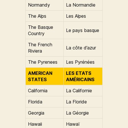
Normandy
La Normandie
The Alps
Les Alpes
The Basque
Le pays basque
Country
The French
La côte d’azur
Riviera
The Pyrenees
Les Pyrénées
AMERICAN
LES ETATS
STATES
AMÉRICAINS
California
La Californie
Florida
La Floride
Georgia
La Géorgie
Hawaii
Hawaï