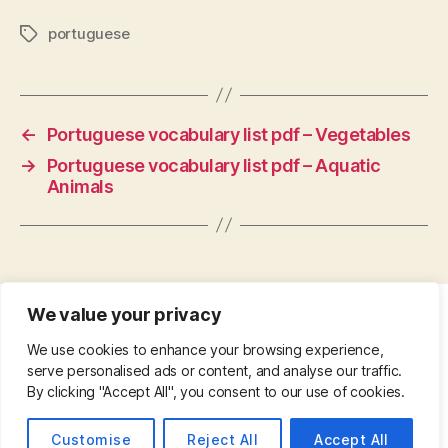
portuguese
Tags
←
Portuguese vocabulary list pdf – Vegetables
→
Portuguese vocabulary list pdf – Aquatic
Animals
We value your privacy
CONTACT
•
ABOUT
•
PRIVACY POLICY
•
We use cookies to enhance your browsing experience,
COPYRIGHT
•
PINTEREST
serve personalised ads or content, and analyse our traffic.
By clicking "Accept All", you consent to our use of cookies.
© 2026
Up
↑
Customise
Reject All
Accept All