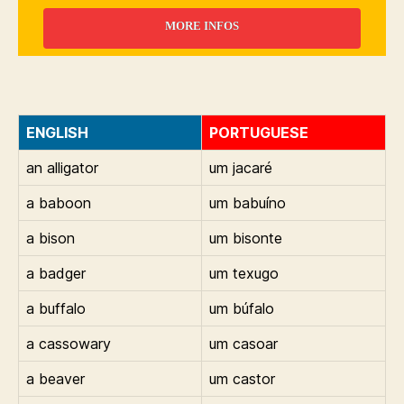
MORE INFOS
ENGLISH
PORTUGUESE
an alligator
um jacaré
a baboon
um babuíno
a bison
um bisonte
a badger
um texugo
a buffalo
um búfalo
a cassowary
um casoar
a beaver
um castor