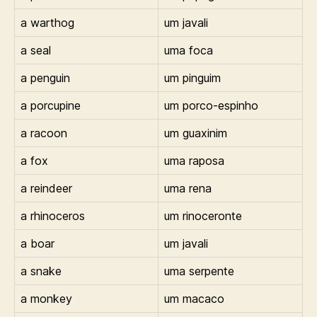
a warthog
um javali
a seal
uma foca
a penguin
um pinguim
a porcupine
um porco-espinho
a racoon
um guaxinim
a fox
uma raposa
a reindeer
uma rena
a rhinoceros
um rinoceronte
a boar
um javali
a snake
uma serpente
a monkey
um macaco