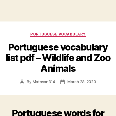
Categories
PORTUGUESE VOCABULARY
Portuguese vocabulary
list pdf – Wildlife and Zoo
Animals
By
Matosan314
March 28, 2020
Post
Post
author
date
Portuguese words for