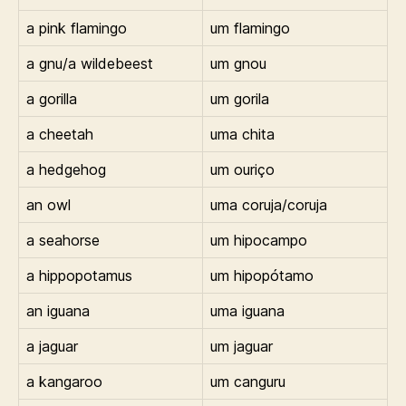
a pink flamingo
um flamingo
a gnu/a wildebeest
um gnou
a gorilla
um gorila
a cheetah
uma chita
a hedgehog
um ouriço
an owl
uma coruja/coruja
a seahorse
um hipocampo
a hippopotamus
um hipopótamo
an iguana
uma iguana
a jaguar
um jaguar
a kangaroo
um canguru