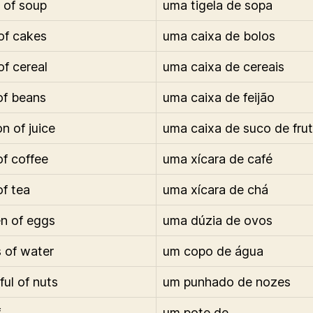
 of soup
uma tigela de sopa
of cakes
uma caixa de bolos
of cereal
uma caixa de cereais
of beans
uma caixa de feijão
n of juice
uma caixa de suco de fru
of coffee
uma xícara de café
of tea
uma xícara de chá
n of eggs
uma dúzia de ovos
s of water
um copo de água
ful of nuts
um punhado de nozes
f
um pote de