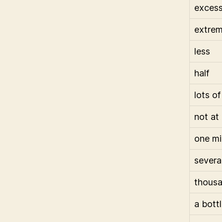
excess
extrem
less
half
lots of
not at 
one mil
severa
thousa
a bott