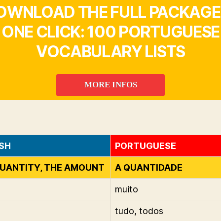
OWNLOAD THE FULL PACKAGE 
ONE CLICK: 100 PORTUGUESE
VOCABULARY LISTS
MORE INFOS
SH
PORTUGUESE
UANTITY, THE AMOUNT
A QUANTIDADE
muito
tudo, todos