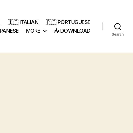
H
🇮🇹 ITALIAN
🇵🇹 PORTUGUESE
APANESE
MORE
📥 DOWNLOAD
Search