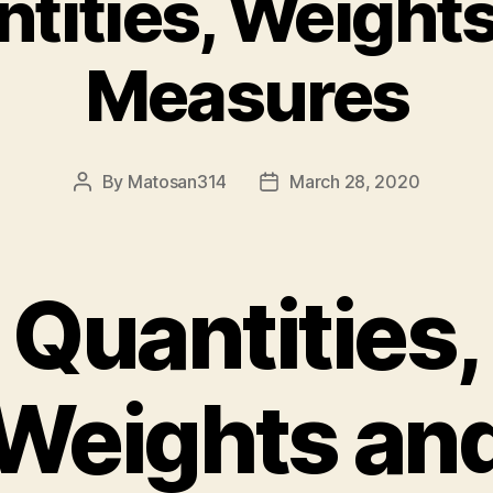
tities, Weight
Measures
By
Matosan314
March 28, 2020
Post
Post
author
date
Quantities,
Weights an