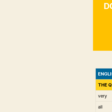
D
ENGLI
THE Q
very
all