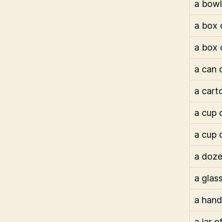
a bowl
a box 
a box 
a can 
a carto
a cup 
a cup 
a doze
a glas
a hand
a jar o