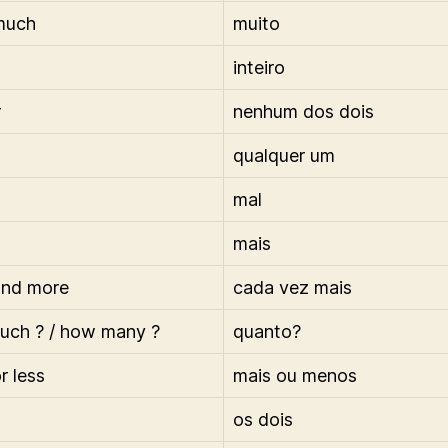
 much
muito
inteiro
r
nenhum dos dois
qualquer um
mal
mais
and more
cada vez mais
uch ? / how many ?
quanto?
r less
mais ou menos
os dois