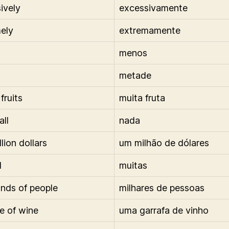
ively
excessivamente
ely
extremamente
menos
metade
 fruits
muita fruta
all
nada
lion dollars
um milhão de dólares
l
muitas
nds of people
milhares de pessoas
le of wine
uma garrafa de vinho