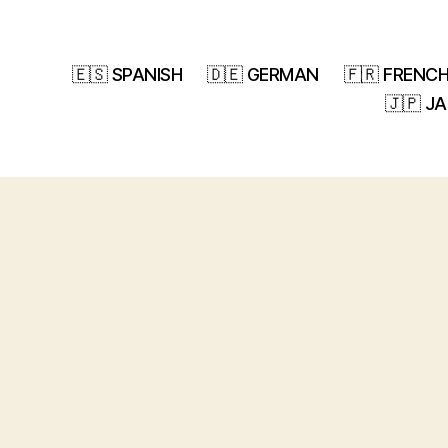
🇪🇸 SPANISH
🇩🇪 GERMAN
🇫🇷 FRENC
🇯🇵 J