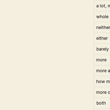
a lot,
whole
neithe
either
barely
more
more 
how m
more o
both