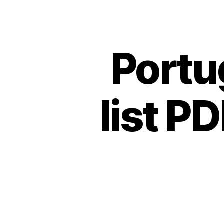
Portu
list P