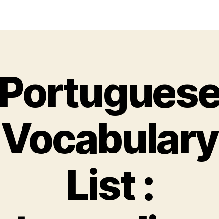
Portugues
Vocabulary
List :