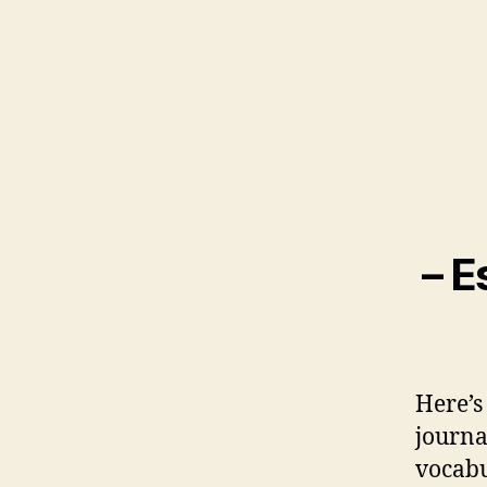
– E
Here’s
journa
vocabu