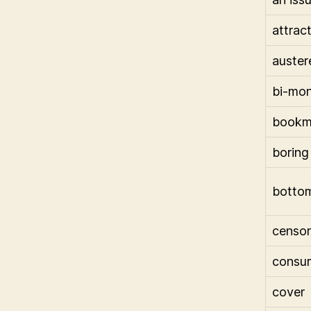
attrac
auster
bi-mon
bookm
boring
bottom 
censor
consu
cover