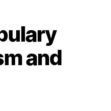
bulary
ism and