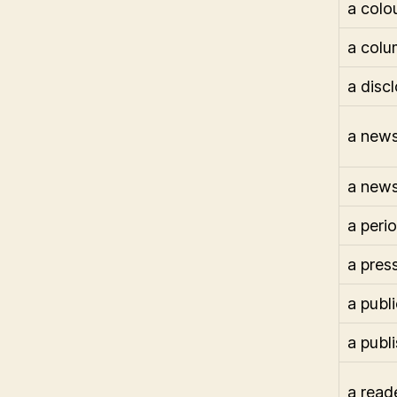
a colo
a colu
a disc
a news
a news
a perio
a press
a publ
a publ
a reade