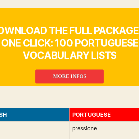
OWNLOAD THE FULL PACKAGE 
ONE CLICK: 100 PORTUGUESE
VOCABULARY LISTS
MORE INFOS
SH
PORTUGUESE
pressione