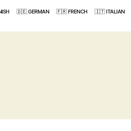
NISH
🇩🇪 GERMAN
🇫🇷 FRENCH
🇮🇹 ITALIAN