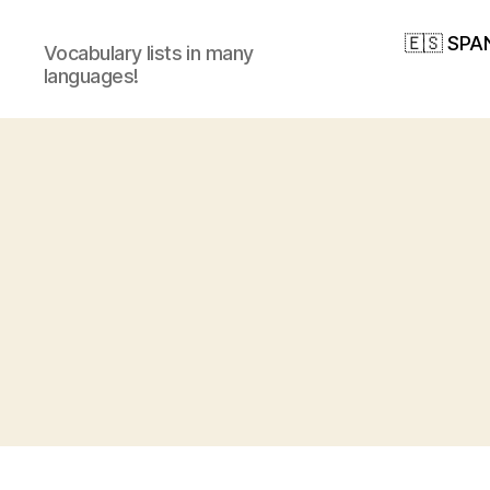
🇪🇸 SPA
Vocabulary lists in many
languages!