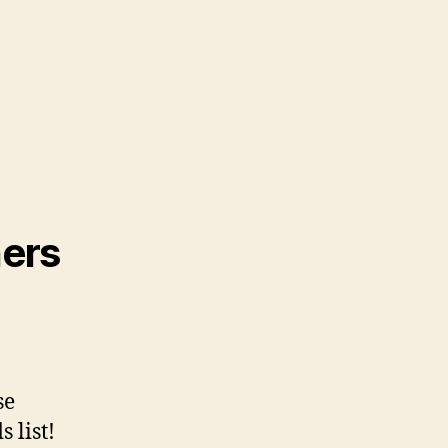
ners
se
 list!