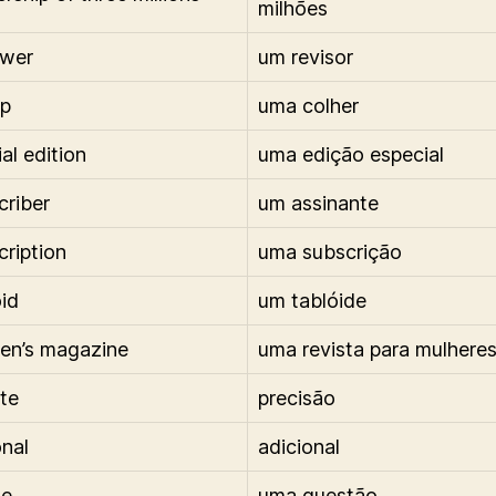
milhões
ewer
um revisor
op
uma colher
al edition
uma edição especial
criber
um assinante
cription
uma subscrição
oid
um tablóide
en’s magazine
uma revista para mulhere
te
precisão
onal
adicional
ue
uma questão