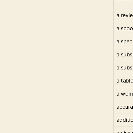
a revi
a sco
a speci
a subs
a subs
a tabl
a wom
accura
additi
an iss