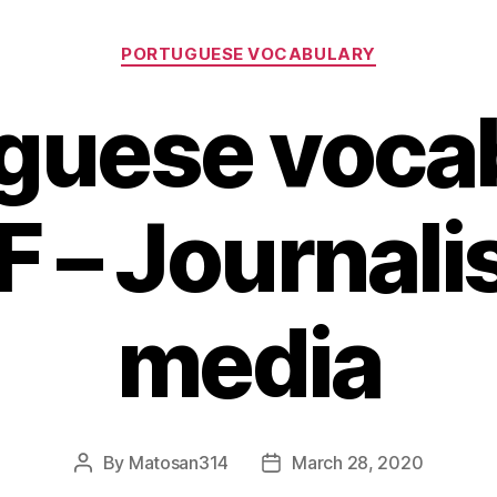
Categories
PORTUGUESE VOCABULARY
guese voca
DF – Journal
media
By
Matosan314
March 28, 2020
Post
Post
author
date