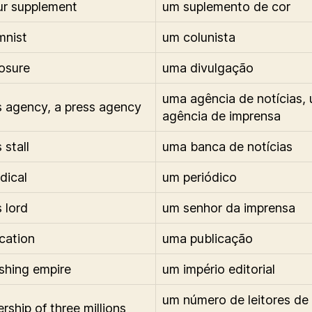
ur supplement
um suplemento de cor
mnist
um colunista
losure
uma divulgação
uma agência de notícias,
 agency, a press agency
agência de imprensa
 stall
uma banca de notícias
dical
um periódico
 lord
um senhor da imprensa
ication
uma publicação
ishing empire
um império editorial
um número de leitores de 
rship of three millions