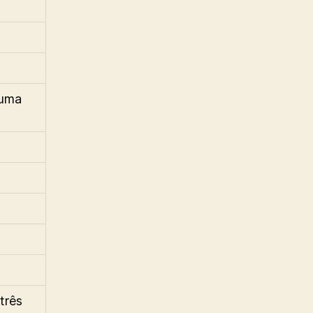
 uma
três