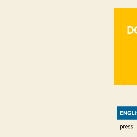
D
_
ENGLI
press