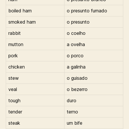
boiled ham
o presunto fumado
smoked ham
o presunto
rabbit
o coelho
mutton
a ovelha
pork
o porco
chicken
a galinha
stew
o guisado
veal
o bezerro
tough
duro
tender
terno
steak
um bife