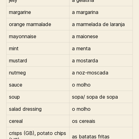
jelly
a gelatina
margarine
a margarina
orange marmalade
a marmelada de laranja
mayonnaise
a maionese
mint
a menta
mustard
a mostarda
nutmeg
a noz-moscada
sauce
o molho
soup
sopa/ sopa de sopa
salad dressing
o molho
cereal
os cereais
crisps (GB), potato chips
as batatas fritas