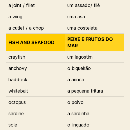
a joint / fillet
um assado/ filé
a wing
uma asa
a cutlet / a chop
uma costeleta
PEIXE E FRUTOS DO
FISH AND SEAFOOD
MAR
crayfish
um lagostim
anchovy
o biqueirão
haddock
a arinca
whitebait
a pequena fritura
octopus
o polvo
sardine
a sardinha
sole
o linguado