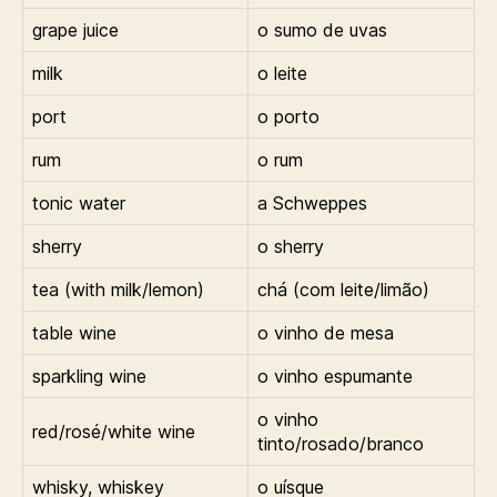
grape juice
o sumo de uvas
milk
o leite
port
o porto
rum
o rum
tonic water
a Schweppes
sherry
o sherry
tea (with milk/lemon)
chá (com leite/limão)
table wine
o vinho de mesa
sparkling wine
o vinho espumante
o vinho
red/rosé/white wine
tinto/rosado/branco
whisky, whiskey
o uísque