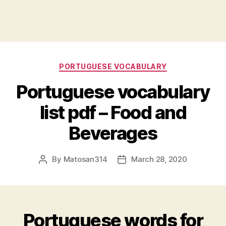
Categories
PORTUGUESE VOCABULARY
Portuguese vocabulary
list pdf – Food and
Beverages
By
Matosan314
March 28, 2020
Post
Post
author
date
Portuguese words for