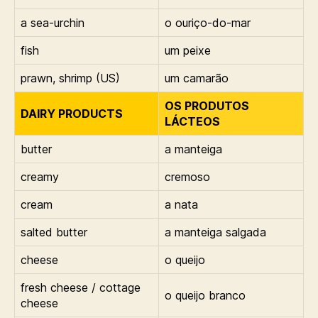
a sea-urchin
o ouriço-do-mar
fish
um peixe
prawn, shrimp (US)
um camarão
OS PRODUTOS
DAIRY PRODUCTS
LÁCTEOS
butter
a manteiga
creamy
cremoso
cream
a nata
salted butter
a manteiga salgada
cheese
o queijo
fresh cheese / cottage
o queijo branco
cheese