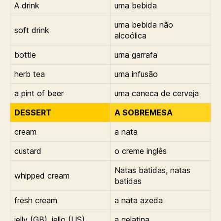
A drink
uma bebida
uma bebida não
soft drink
alcoólica
bottle
uma garrafa
herb tea
uma infusão
a pint of beer
uma caneca de cerveja
DESSERT
A SOBREMESA
cream
a nata
custard
o creme inglês
Natas batidas, natas
whipped cream
batidas
fresh cream
a nata azeda
jelly (GB), jello (US)
a gelatina