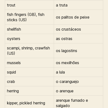
trout
a truta
fish fingers (GB), fish
os palitos de peixe
sticks (US)
shellfish
os crustáceos
oysters
as ostras
scampi, shrimp, crawfish
os lagostins
(US)
mussels
os mexilhões
squid
a lula
crab
o caranguejo
herring
o arenque
arenque fumado e
kipper, pickled herring
salgado