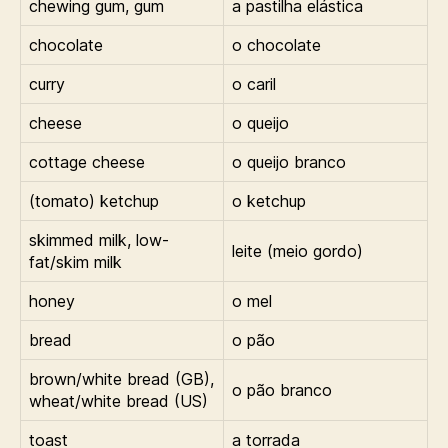
chewing gum, gum
a pastilha elástica
chocolate
o chocolate
curry
o caril
cheese
o queijo
cottage cheese
o queijo branco
(tomato) ketchup
o ketchup
skimmed milk, low-
leite (meio gordo)
fat/skim milk
honey
o mel
bread
o pão
brown/white bread (GB),
o pão branco
wheat/white bread (US)
toast
a torrada