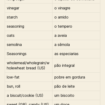
vinegar
o vinagre
starch
o amido
seasoning
o tempero
oats
a aveia
semolina
a sêmola
Seasonings
as especiarias
wholemeal/wholegrain/w
pão integral
holewheat bread (US)
low-fat
pobre em gordura
bun, roll
pão de leite
a biscuit/cookie (US)
um biscoito
sweet (GB), candy (US)
um doce