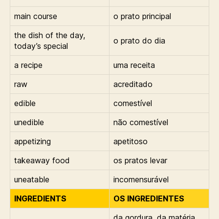
main course
o prato principal
the dish of the day,
o prato do dia
today’s special
a recipe
uma receita
raw
acreditado
edible
comestível
unedible
não comestível
appetizing
apetitoso
takeaway food
os pratos levar
uneatable
incomensurável
INGREDIENTS
OS INGREDIENTES
da gordura, da matéria