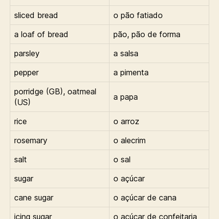
sliced bread
o pão fatiado
a loaf of bread
pão, pão de forma
parsley
a salsa
pepper
a pimenta
porridge (GB), oatmeal
a papa
(US)
rice
o arroz
rosemary
o alecrim
salt
o sal
sugar
o açúcar
cane sugar
o açúcar de cana
icing sugar
o açúcar de confeitaria