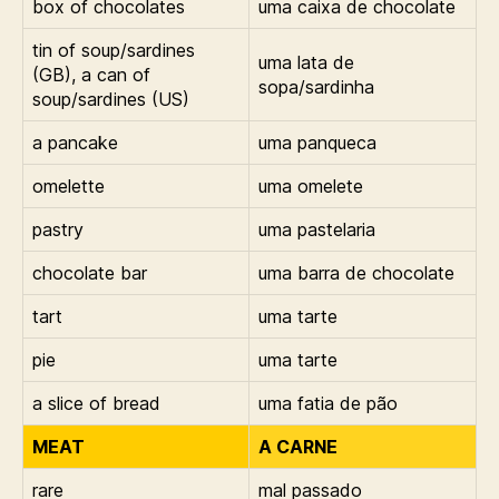
box of chocolates
uma caixa de chocolate
tin of soup/sardines
uma lata de
(GB), a can of
sopa/sardinha
soup/sardines (US)
a pancake
uma panqueca
omelette
uma omelete
pastry
uma pastelaria
chocolate bar
uma barra de chocolate
tart
uma tarte
pie
uma tarte
a slice of bread
uma fatia de pão
MEAT
A CARNE
rare
mal passado