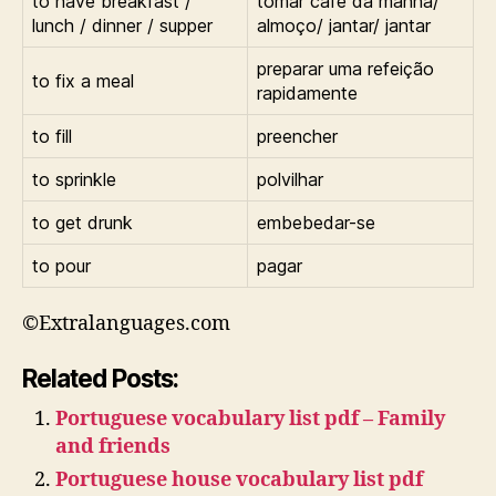
to have breakfast /
tomar café da manhã/
lunch / dinner / supper
almoço/ jantar/ jantar
preparar uma refeição
to fix a meal
rapidamente
to fill
preencher
to sprinkle
polvilhar
to get drunk
embebedar-se
to pour
pagar
©Extralanguages.com
Related Posts:
Portuguese vocabulary list pdf – Family
and friends
Portuguese house vocabulary list pdf