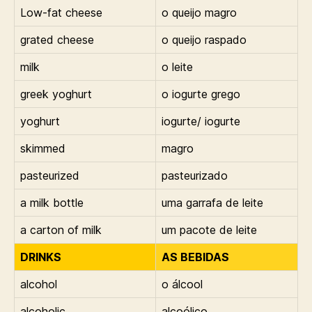
Low-fat cheese
o queijo magro
grated cheese
o queijo raspado
milk
o leite
greek yoghurt
o iogurte grego
yoghurt
iogurte/ iogurte
skimmed
magro
pasteurized
pasteurizado
a milk bottle
uma garrafa de leite
a carton of milk
um pacote de leite
DRINKS
AS BEBIDAS
alcohol
o álcool
alcoholic
alcoólico