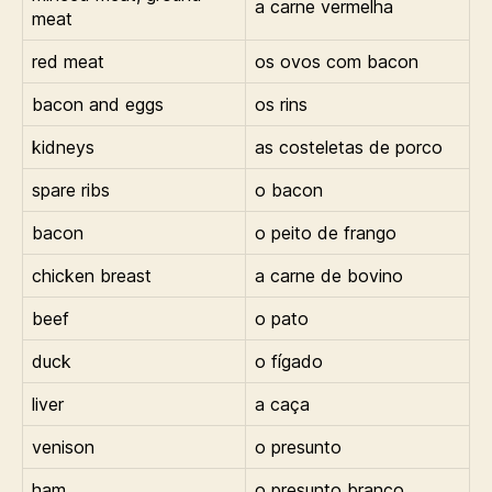
a carne vermelha
meat
red meat
os ovos com bacon
bacon and eggs
os rins
kidneys
as costeletas de porco
spare ribs
o bacon
bacon
o peito de frango
chicken breast
a carne de bovino
beef
o pato
duck
o fígado
liver
a caça
venison
o presunto
ham
o presunto branco