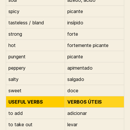
sour
azedo, ácido
spicy
picante
tasteless / bland
insípido
strong
forte
hot
fortemente picante
pungent
picante
peppery
apimentado
salty
salgado
sweet
doce
USEFUL VERBS
VERBOS ÚTEIS
to add
adicionar
to take out
levar