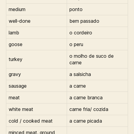
medium
ponto
well-done
bem passado
lamb
o cordeiro
goose
o peru
o molho de suco de
turkey
carne
gravy
a salsicha
sausage
a carne
meat
a carne branca
white meat
carne fria/ cozida
cold / cooked meat
a carne picada
minced meat, ground