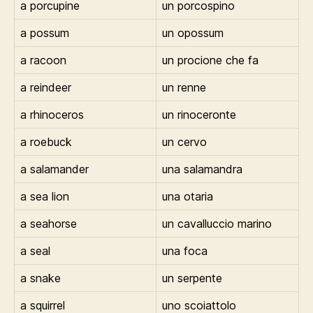
a porcupine
un porcospino
a possum
un opossum
a racoon
un procione che fa
a reindeer
un renne
a rhinoceros
un rinoceronte
a roebuck
un cervo
a salamander
una salamandra
a sea lion
una otaria
a seahorse
un cavalluccio marino
a seal
una foca
a snake
un serpente
a squirrel
uno scoiattolo