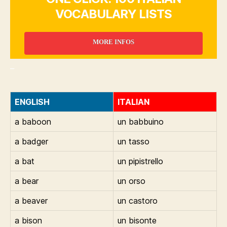
VOCABULARY LISTS
MORE INFOS
_
ENGLISH
ITALIAN
a baboon
un babbuino
a badger
un tasso
a bat
un pipistrello
a bear
un orso
a beaver
un castoro
a bison
un bisonte