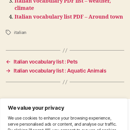
Italian vocabulary PDF list – weather,
climate
Italian vocabulary list PDF – Around town
italian
Tags
←
Italian vocabulary list : Pets
→
Italian vocabulary list : Aquatic Animals
We value your privacy
CONTACT
•
ABOUT
•
PRIVACY POLICY
•
We use cookies to enhance your browsing experience,
COPYRIGHT
•
PINTEREST
serve personalised ads or content, and analyse our traffic.