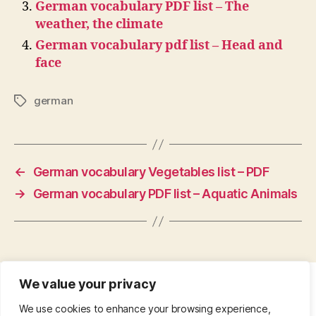
German vocabulary PDF list – The
weather, the climate
German vocabulary pdf list – Head and
face
german
Tags
←
German vocabulary Vegetables list – PDF
→
German vocabulary PDF list – Aquatic Animals
We value your privacy
CONTACT
•
ABOUT
•
PRIVACY POLICY
•
We use cookies to enhance your browsing experience,
COPYRIGHT
•
PINTEREST