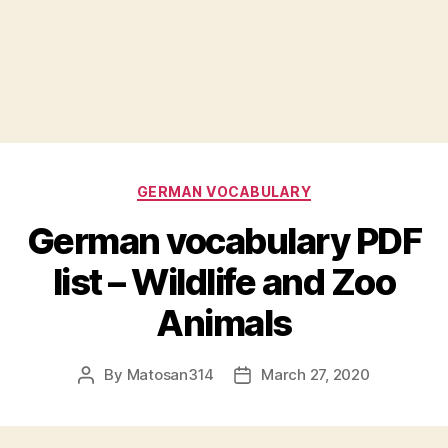
Categories
GERMAN VOCABULARY
German vocabulary PDF
list – Wildlife and Zoo
Animals
By
Matosan314
March 27, 2020
Post
Post
author
date