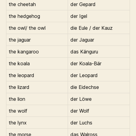
the cheetah
der Gepard
the hedgehog
der Igel
the owl/ the owl
die Eule / der Kauz
the jaguar
der Jaguar
the kangaroo
das Känguru
the koala
der Koala-Bär
the leopard
der Leopard
the lizard
die Eidechse
the lion
der Löwe
the wolf
der Wolf
the lynx
der Luchs
the morse
das Walross