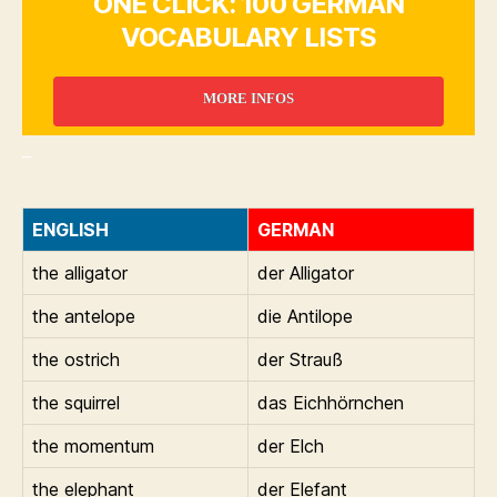
ONE CLICK: 100 GERMAN
VOCABULARY LISTS
MORE INFOS
_
ENGLISH
GERMAN
the alligator
der Alligator
the antelope
die Antilope
the ostrich
der Strauß
the squirrel
das Eichhörnchen
the momentum
der Elch
the elephant
der Elefant