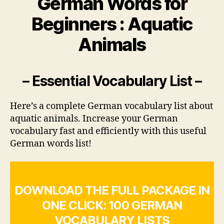
German Words for
Beginners : Aquatic
Animals
– Essential Vocabulary List –
Here’s a complete German vocabulary list about
aquatic animals. Increase your German
vocabulary fast and efficiently with this useful
German words list!
DOWNLOAD THE FULL PACKAGE IN
ONE CLICK: 100 GERMAN
VOCABULARY LISTS