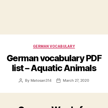
Categories
GERMAN VOCABULARY
German vocabulary PDF
list – Aquatic Animals
By
Matosan314
March 27, 2020
Post
Post
author
date