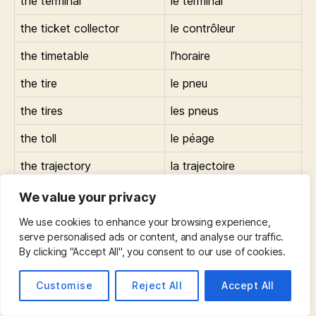
the terminal
le terminal
the ticket collector
le contrôleur
the timetable
l’horaire
the tire
le pneu
the tires
les pneus
the toll
le péage
the trajectory
la trajectoire
the tunnel
le tunnel
We value your privacy
le pont
We use cookies to enhance your browsing experience,
the upper/lower deck
supérieur/inférieur
serve personalised ads or content, and analyse our traffic.
By clicking "Accept All", you consent to our use of cookies.
the visibility
la visibilité
Customise
Reject All
Accept All
the wagon
le wagon