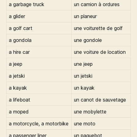
a garbage truck
un camion à ordures
a glider
un planeur
a golf cart
une voiturette de golf
a gondola
une gondole
a hire car
une voiture de location
a jeep
une jeep
a jetski
un jetski
a kayak
un kayak
a lifeboat
un canot de sauvetage
a moped
une mobylette
a motorcycle, a motorbike
une moto
a passenger liner
un paquebot