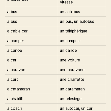
vitesse
a bus
un autobus
a bus
un bus, un autobus
a cable car
un téléphérique
a camper
un campeur
a canoe
un canoë
a car
une voiture
a caravan
une caravane
a cart
une charrette
a catamaran
un catamaran
a chairlift
un télésiège
a coach
un autocar, un car