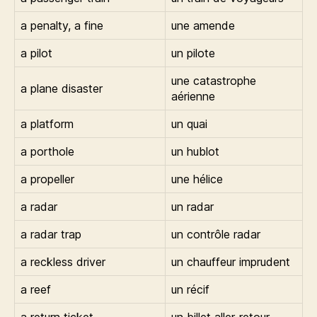
a penalty, a fine
une amende
a pilot
un pilote
une catastrophe
a plane disaster
aérienne
a platform
un quai
a porthole
un hublot
a propeller
une hélice
a radar
un radar
a radar trap
un contrôle radar
a reckless driver
un chauffeur imprudent
a reef
un récif