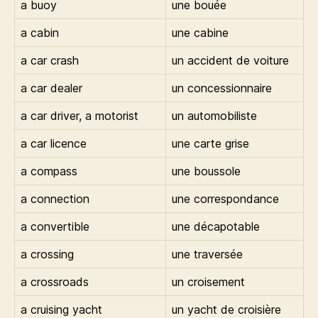
a buoy
une bouée
a cabin
une cabine
a car crash
un accident de voiture
a car dealer
un concessionnaire
a car driver, a motorist
un automobiliste
a car licence
une carte grise
a compass
une boussole
a connection
une correspondance
a convertible
une décapotable
a crossing
une traversée
a crossroads
un croisement
a cruising yacht
un yacht de croisière