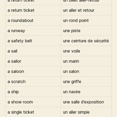
a return ticket
un billet aller-retour
a return ticket
un aller et retour
a roundabout
un rond point
a runway
une piste
a safety belt
une ceinture de sécurité
a sail
une voile
a sailor
un marin
a saloon
un salon
a scratch
une griffe
a ship
un navire
a show room
une salle d’exposition
a single ticket
un aller simple