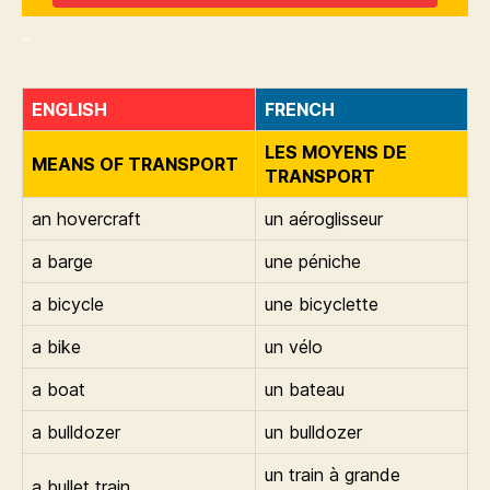
_
ENGLISH
FRENCH
LES MOYENS DE
MEANS OF TRANSPORT
TRANSPORT
an hovercraft
un aéroglisseur
a barge
une péniche
a bicycle
une bicyclette
a bike
un vélo
a boat
un bateau
a bulldozer
un bulldozer
un train à grande
a bullet train