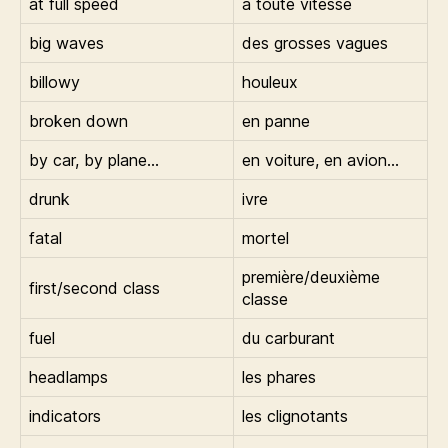
at full speed
à toute vitesse
big waves
des grosses vagues
billowy
houleux
broken down
en panne
by car, by plane…
en voiture, en avion…
drunk
ivre
fatal
mortel
première/deuxième
first/second class
classe
fuel
du carburant
headlamps
les phares
indicators
les clignotants