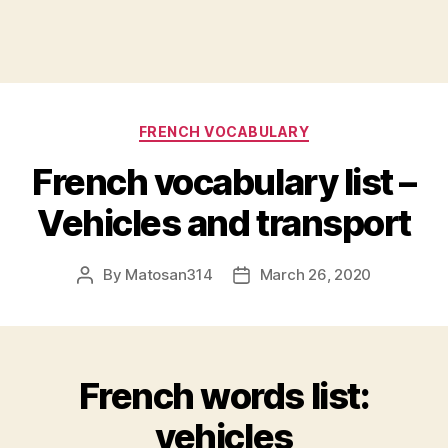
Categories
FRENCH VOCABULARY
French vocabulary list –
Vehicles and transport
By
Matosan314
March 26, 2020
Post
Post
author
date
French words list:
vehicles