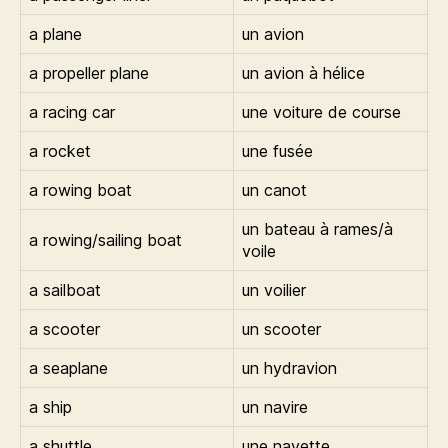
a plane
un avion
a propeller plane
un avion à hélice
a racing car
une voiture de course
a rocket
une fusée
a rowing boat
un canot
un bateau à rames/à
a rowing/sailing boat
voile
a sailboat
un voilier
a scooter
un scooter
a seaplane
un hydravion
a ship
un navire
a shuttle
une navette