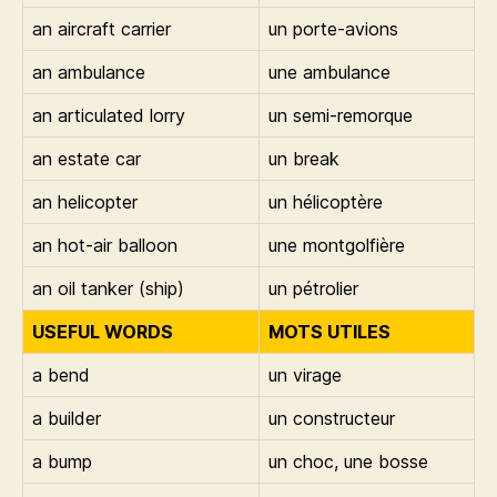
an aircraft carrier
un porte-avions
an ambulance
une ambulance
an articulated lorry
un semi-remorque
an estate car
un break
an helicopter
un hélicoptère
an hot-air balloon
une montgolfière
an oil tanker (ship)
un pétrolier
USEFUL WORDS
MOTS UTILES
a bend
un virage
a builder
un constructeur
a bump
un choc, une bosse