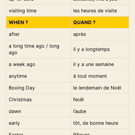
visiting time
les heures de visite
WHEN ?
QUAND ?
after
après
a long time ago / long
il y a longtemps
ago
a week ago
il y a une semaine
anytime
à tout moment
Boxing Day
le lendemain de Noël
Christmas
Noël
dawn
l’aube
early
tôt, de bonne heure
Easter
Pâques