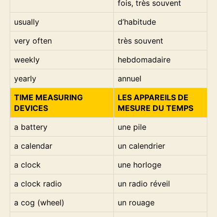
fois, très souvent
usually
d’habitude
very often
très souvent
weekly
hebdomadaire
yearly
annuel
TIME MEASURING
LES APPAREILS DE
DEVICES
MESURE DU TEMPS
a battery
une pile
a calendar
un calendrier
a clock
une horloge
a clock radio
un radio réveil
a cog (wheel)
un rouage