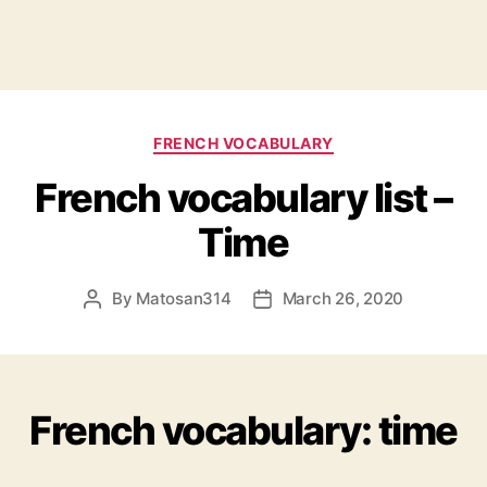
Categories
FRENCH VOCABULARY
French vocabulary list –
Time
By
Matosan314
March 26, 2020
Post
Post
author
date
French vocabulary: time