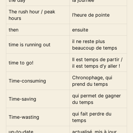
the day
la journée
The rush hour / peak
l’heure de pointe
hours
then
ensuite
il ne reste plus
time is running out
beaucoup de temps
Il est temps de partir /
time to go!
il est temps d’y aller !
Chronophage, qui
Time-consuming
prend du temps
qui permet de gagner
Time-saving
du temps
qui fait perdre du
Time-wasting
temps
up-to-date
actualisé, mis à jour