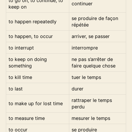
to go on, to continue, to
continuer
keep on
se produire de façon
to happen repeatedly
répétée
to happen, to occur
arriver, se passer
to interrupt
interrompre
to keep on doing
ne pas s’arrêter de
something
faire quelque chose
to kill time
tuer le temps
to last
durer
rattraper le temps
to make up for lost time
perdu
to measure time
mesurer le temps
to occur
se produire