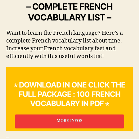
– COMPLETE FRENCH
VOCABULARY LIST –
Want to learn the French language? Here’s a
complete French vocabulary list about time.
Increase your French vocabulary fast and
efficiently with this useful words list!
⋆ DOWNLOAD IN ONE CLICK THE
FULL PACKAGE : 100 FRENCH
VOCABULARY IN PDF ⋆
MORE INFOS
_