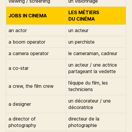
viewing / screening
un visionnage
LES MÉTIERS
JOBS IN CINEMA
DU CINÉMA
an actor
un acteur
a boom operator
un perchiste
a camera operator
le cameraman, cadreur
un acteur / une actrice
a co-star
partageant la vedette
l’équipe du film, les
a crew, the film crew
techniciens
un décorateur / une
a designer
décoratrice
a director of
directeur de la
photography
photographie