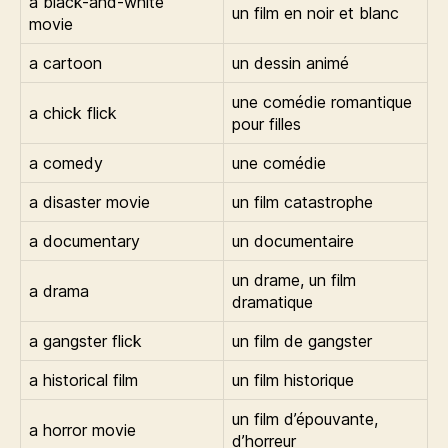
a black-and-white
un film en noir et blanc
movie
a cartoon
un dessin animé
une comédie romantique
a chick flick
pour filles
a comedy
une comédie
a disaster movie
un film catastrophe
a documentary
un documentaire
un drame, un film
a drama
dramatique
a gangster flick
un film de gangster
a historical film
un film historique
un film d’épouvante,
a horror movie
d’horreur