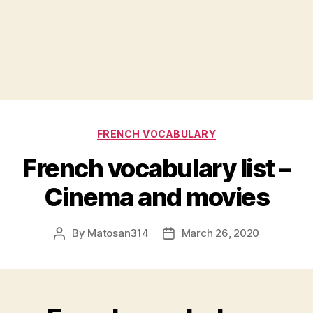
Categories
FRENCH VOCABULARY
French vocabulary list –
Cinema and movies
By
Matosan314
March 26, 2020
Post
Post
author
date