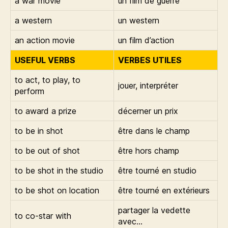
a war movie
un film de guerre
a western
un western
an action movie
un film d’action
USEFUL VERBS
VERBES UTILES
to act, to play, to
jouer, interpréter
perform
to award a prize
décerner un prix
to be in shot
être dans le champ
to be out of shot
être hors champ
to be shot in the studio
être tourné en studio
to be shot on location
être tourné en extérieurs
partager la vedette
to co-star with
avec…