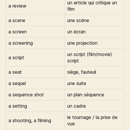
un article qui critique un
a review
film
a scene
une scène
a screen
un écran
a screening
une projection
un script (film/movie)
a script
script
a seat
siège, fauteuil
a sequel
une suite
a sequence shot
un plan séquence
a setting
un cadre
le tournage / la prise de
a shooting, a filming
vue