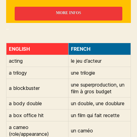
MORE INFOS
_
ENGLISH
FRENCH
acting
le jeu d’acteur
a trilogy
une trilogie
une superproduction, un
a blockbuster
film à gros budget
a body double
un double, une doublure
a box office hit
un film qui fait recette
a cameo
un caméo
(role/appearance)