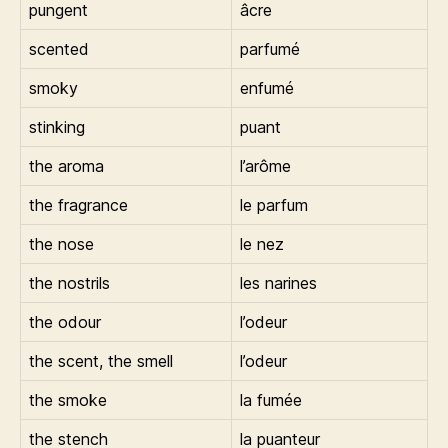
pungent
âcre
scented
parfumé
smoky
enfumé
stinking
puant
the aroma
l’arôme
the fragrance
le parfum
the nose
le nez
the nostrils
les narines
the odour
l’odeur
the scent, the smell
l’odeur
the smoke
la fumée
the stench
la puanteur