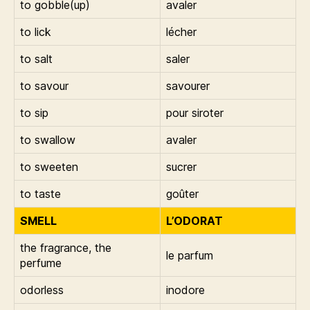
to gobble(up)
avaler
to lick
lécher
to salt
saler
to savour
savourer
to sip
pour siroter
to swallow
avaler
to sweeten
sucrer
to taste
goûter
SMELL
L’ODORAT
the fragrance, the
le parfum
perfume
odorless
inodore