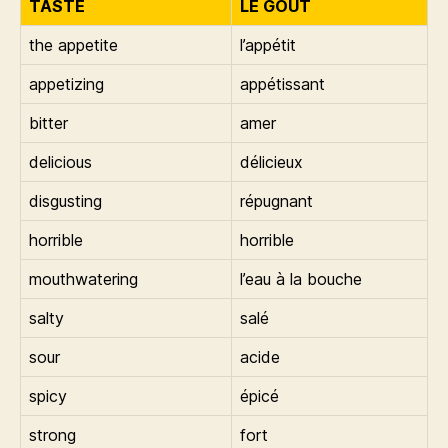
TASTE
LE GOUT
the appetite
l’appétit
appetizing
appétissant
bitter
amer
delicious
délicieux
disgusting
répugnant
horrible
horrible
mouthwatering
l’eau à la bouche
salty
salé
sour
acide
spicy
épicé
strong
fort