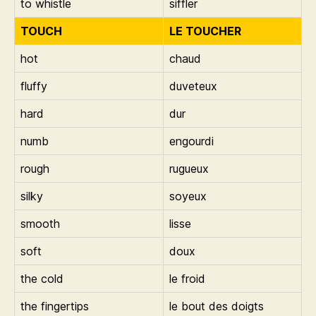
to whistle
siffler
TOUCH
LE TOUCHER
hot
chaud
fluffy
duveteux
hard
dur
numb
engourdi
rough
rugueux
silky
soyeux
smooth
lisse
soft
doux
the cold
le froid
the fingertips
le bout des doigts