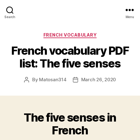
Search
Menu
Categories
FRENCH VOCABULARY
French vocabulary PDF
list: The five senses
By
Matosan314
March 26, 2020
Post
Post
author
date
The five senses in
French