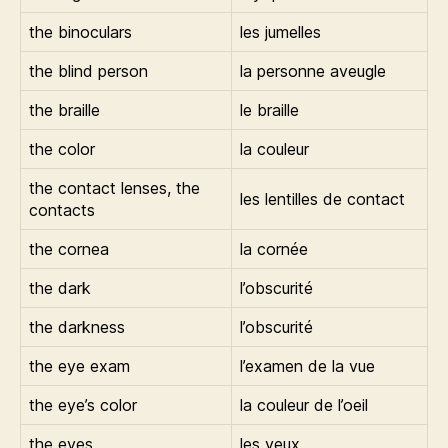
the binoculars
les jumelles
the blind person
la personne aveugle
the braille
le braille
the color
la couleur
the contact lenses, the
les lentilles de contact
contacts
the cornea
la cornée
the dark
l’obscurité
the darkness
l’obscurité
the eye exam
l’examen de la vue
the eye’s color
la couleur de l’oeil
the eyes
les yeux