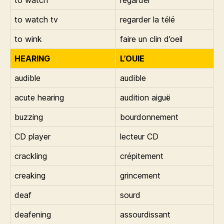
to watch
regarder
to watch tv
regarder la télé
to wink
faire un clin d’oeil
HEARING
L’OUIE
audible
audible
acute hearing
audition aiguë
buzzing
bourdonnement
CD player
lecteur CD
crackling
crépitement
creaking
grincement
deaf
sourd
deafening
assourdissant