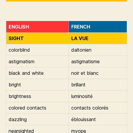
_
ENGLISH
FRENCH
SIGHT
LA VUE
colorblind
daltonien
astigmatism
astigmatisme
black and white
noir et blanc
bright
brillant
brightness
luminosité
colored contacts
contacts colorés
dazzling
éblouissant
nearsighted
myope