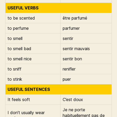
USEFUL VERBS
to be scented
être parfumé
to perfume
parfumer
to smell
sentir
to smell bad
sentir mauvais
to smell nice
sentir bon
to sniff
renifler
to stink
puer
USEFUL SENTENCES
It feels soft
C’est doux
Je ne porte
I don’t usually wear
habituellement pas de