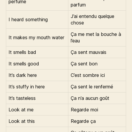
perfume
parfum
J’ai entendu quelque
I heard something
chose
Ça me met la bouche à
It makes my mouth water
l’eau
It smells bad
Ça sent mauvais
It smells good
Ça sent bon
It’s dark here
C’est sombre ici
It’s stuffy in here
Ça sent le renfermé
It’s tasteless
Ça n’a aucun goût
Look at me
Regarde moi
Look at this
Regarde ça