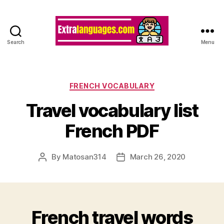
Search
Menu
Categories
FRENCH VOCABULARY
Travel vocabulary list
French PDF
By
Matosan314
March 26, 2020
Post
Post
author
date
French travel words