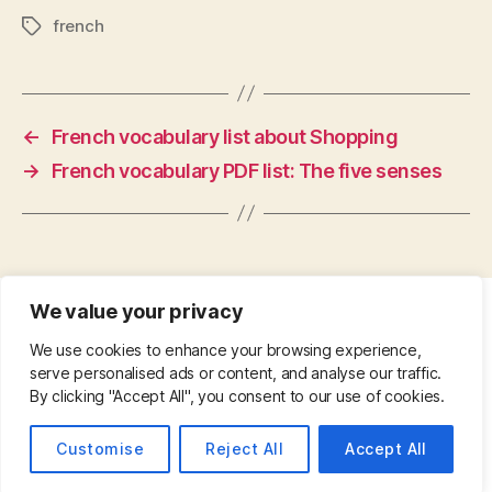
french
Tags
←
French vocabulary list about Shopping
→
French vocabulary PDF list: The five senses
We value your privacy
CONTACT
•
ABOUT
•
PRIVACY POLICY
•
We use cookies to enhance your browsing experience,
COPYRIGHT
•
PINTEREST
serve personalised ads or content, and analyse our traffic.
By clicking "Accept All", you consent to our use of cookies.
© 2026
Up
↑
Customise
Reject All
Accept All