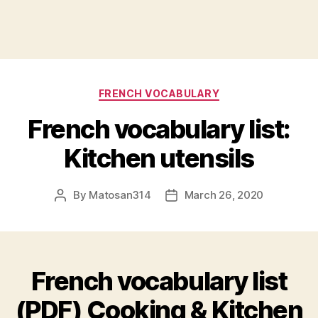
Categories
FRENCH VOCABULARY
French vocabulary list:
Kitchen utensils
By
Matosan314
March 26, 2020
Post
Post
author
date
French vocabulary list
(PDF) Cooking & Kitchen