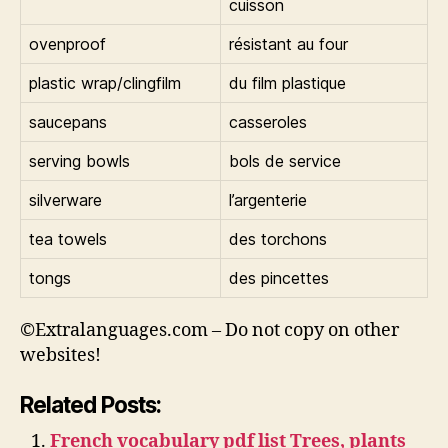
cuisson
ovenproof
résistant au four
plastic wrap/clingfilm
du film plastique
saucepans
casseroles
serving bowls
bols de service
silverware
l’argenterie
tea towels
des torchons
tongs
des pincettes
©Extralanguages.com – Do not copy on other
websites!
Related Posts:
French vocabulary pdf list Trees, plants