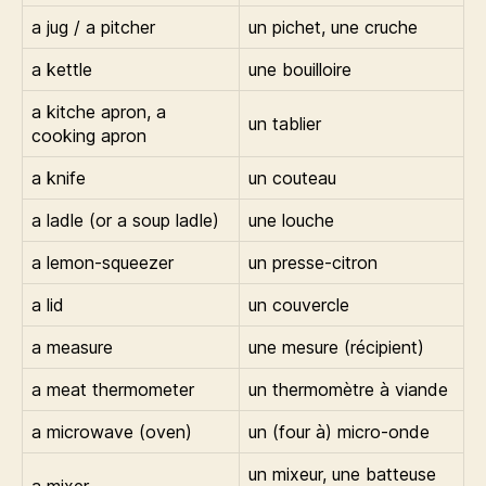
a jug / a pitcher
un pichet, une cruche
a kettle
une bouilloire
a kitche apron, a
un tablier
cooking apron
a knife
un couteau
a ladle (or a soup ladle)
une louche
a lemon-squeezer
un presse-citron
a lid
un couvercle
a measure
une mesure (récipient)
a meat thermometer
un thermomètre à viande
a microwave (oven)
un (four à) micro-onde
un mixeur, une batteuse