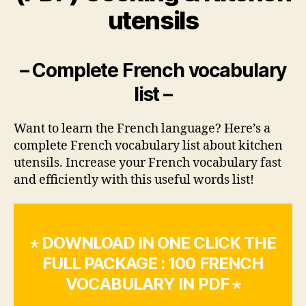
utensils
– Complete French vocabulary
list –
Want to learn the French language? Here’s a
complete French vocabulary list about kitchen
utensils. Increase your French vocabulary fast
and efficiently with this useful words list!
⋆ DOWNLOAD IN ONE CLICK THE
FULL PACKAGE : 100 FRENCH
VOCABULARY IN PDF ⋆