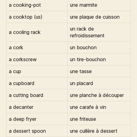
a cooking-pot
une marmite
a cooktop (us)
une plaque de cuisson
un rack de
a cooling rack
refroidissement
a cork
un bouchon
a corkscrew
un tire-bouchon
a cup
une tasse
a cupboard
un placard
a cutting board
une planche à découper
a decanter
une carafe à vin
a deep fryer
une friteuse
a dessert spoon
une cuillère à dessert