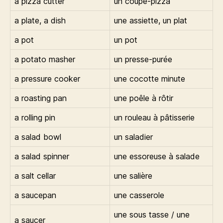
a pizza cutter
un coupe-pizza
a plate, a dish
une assiette, un plat
a pot
un pot
a potato masher
un presse-purée
a pressure cooker
une cocotte minute
a roasting pan
une poêle à rôtir
a rolling pin
un rouleau à pâtisserie
a salad bowl
un saladier
a salad spinner
une essoreuse à salade
a salt cellar
une salière
a saucepan
une casserole
une sous tasse / une
a saucer