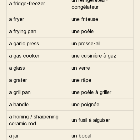
un réfrigérateur-
a fridge-freezer
congélateur
a fryer
une friteuse
a frying pan
une poêle
a garlic press
un presse-ail
a gas cooker
une cuisinière à gaz
a glass
un verre
a grater
une râpe
a grill pan
une poêle à griller
a handle
une poignée
a honing / sharpening
un fusil à aiguiser
ceramic rod
a jar
un bocal