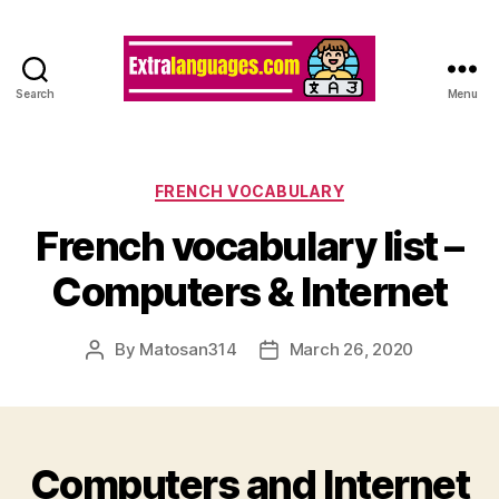
Search
Menu
Categories
FRENCH VOCABULARY
French vocabulary list –
Computers & Internet
By
Matosan314
March 26, 2020
Post
Post
author
date
Computers and Internet