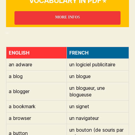
VOCABULARY IN PDF ⋆
MORE INFOS
_
ENGLISH
FRENCH
an adware
un logiciel publicitaire
a blog
un blogue
un blogueur, une
a blogger
blogueuse
a bookmark
un signet
a browser
un navigateur
un bouton (de souris par
a button