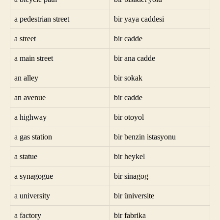
a pedestrian street
bir yaya caddesi
a street
bir cadde
a main street
bir ana cadde
an alley
bir sokak
an avenue
bir cadde
a highway
bir otoyol
a gas station
bir benzin istasyonu
a statue
bir heykel
a synagogue
bir sinagog
a university
bir üniversite
a factory
bir fabrika