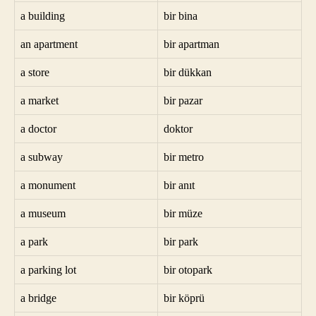
a building
bir bina
an apartment
bir apartman
a store
bir dükkan
a market
bir pazar
a doctor
doktor
a subway
bir metro
a monument
bir anıt
a museum
bir müze
a park
bir park
a parking lot
bir otopark
a bridge
bir köprü