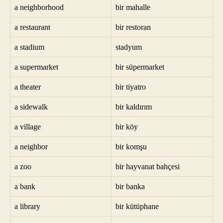
a neighborhood
bir mahalle
a restaurant
bir restoran
a stadium
stadyum
a supermarket
bir süpermarket
a theater
bir tiyatro
a sidewalk
bir kaldırım
a village
bir köy
a neighbor
bir komşu
a zoo
bir hayvanat bahçesi
a bank
bir banka
a library
bir kütüphane