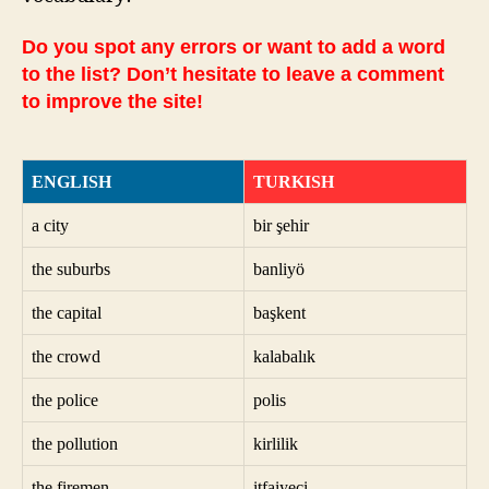
Do you spot any errors or want to add a word
to the list? Don’t hesitate to leave a comment
to improve the site!
ENGLISH
TURKISH
a city
bir şehir
the suburbs
banliyö
the capital
başkent
the crowd
kalabalık
the police
polis
the pollution
kirlilik
the firemen
itfaiyeci