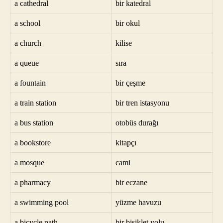
a cathedral
bir katedral
a school
bir okul
a church
kilise
a queue
sıra
a fountain
bir çeşme
a train station
bir tren istasyonu
a bus station
otobüs durağı
a bookstore
kitapçı
a mosque
cami
a pharmacy
bir eczane
a swimming pool
yüzme havuzu
a bicycle path
bir bisiklet yolu