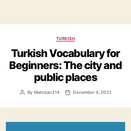
Categories
TURKISH
Turkish Vocabulary for
Beginners: The city and
public places
By
Matosan314
December 4, 2022
Post
Post
author
date