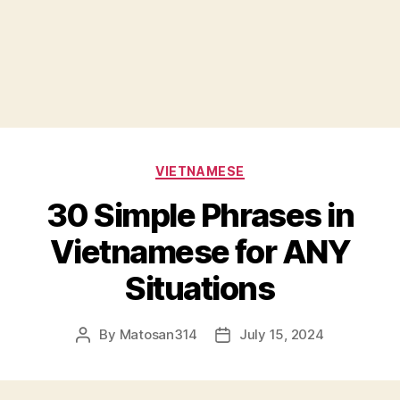
Categories
VIETNAMESE
30 Simple Phrases in
Vietnamese for ANY
Situations
By
Matosan314
July 15, 2024
Post
Post
author
date