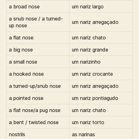
a broad nose
um nariz largo
a snub nose / a turned-
um nariz arregaçado
up nose
a flat nose
um nariz chato
a big nose
um nariz grande
a small nose
um narizinho
a hooked nose
um nariz crocante
a turned-up/snub nose
um nariz arregaçado
a pointed nose
um nariz pontiagudo
a flat nose/a pug nose
um nariz chato
a bent / twisted nose
um nariz torto
nostrils
as narinas