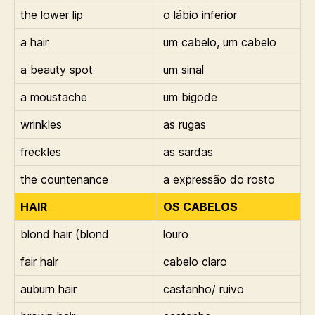
the lower lip
o lábio inferior
a hair
um cabelo, um cabelo
a beauty spot
um sinal
a moustache
um bigode
wrinkles
as rugas
freckles
as sardas
the countenance
a expressão do rosto
HAIR
OS CABELOS
blond hair (blond
louro
fair hair
cabelo claro
auburn hair
castanho/ ruivo