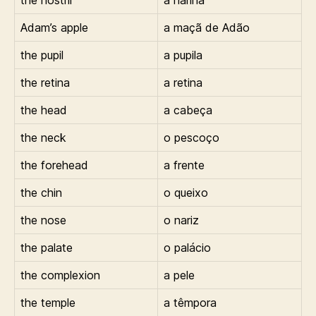
the nostril
a narina
Adam’s apple
a maçã de Adão
the pupil
a pupila
the retina
a retina
the head
a cabeça
the neck
o pescoço
the forehead
a frente
the chin
o queixo
the nose
o nariz
the palate
o palácio
the complexion
a pele
the temple
a têmpora