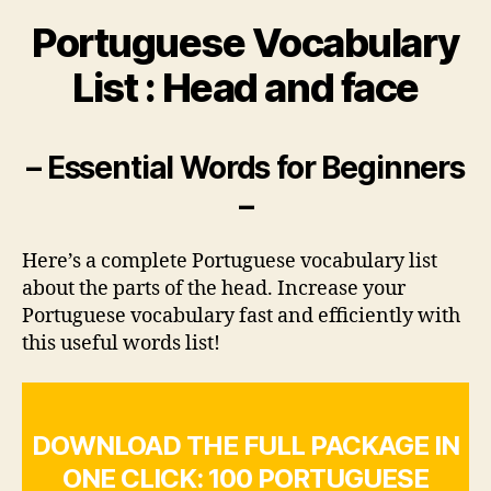
PDF
Portuguese Vocabulary
–
Head
List : Head and face
and
face
– Essential Words for Beginners
–
Here’s a complete Portuguese vocabulary list
about the parts of the head. Increase your
Portuguese vocabulary fast and efficiently with
this useful words list!
DOWNLOAD THE FULL PACKAGE IN
ONE CLICK: 100 PORTUGUESE