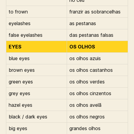
no céu
to frown
franzir as sobrancelhas
eyelashes
as pestanas
false eyelashes
das pestanas falsas
EYES
OS OLHOS
blue eyes
os olhos azuis
brown eyes
os olhos castanhos
green eyes
os olhos verdes
grey eyes
os olhos cinzentos
hazel eyes
os olhos avelã
black / dark eyes
os olhos negros
big eyes
grandes olhos