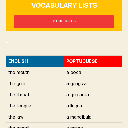
VOCABULARY LISTS
MORE INFOS
_
ENGLISH
PORTUGUESE
the mouth
a boca
the gum
a gengiva
the throat
a garganta
the tongue
a língua
the jaw
a mandíbula