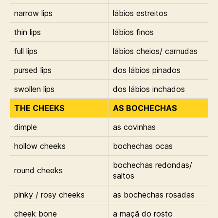
narrow lips
lábios estreitos
thin lips
lábios finos
full lips
lábios cheios/ carnudas
pursed lips
dos lábios pinados
swollen lips
dos lábios inchados
THE CHEEKS
AS BOCHECHAS
dimple
as covinhas
hollow cheeks
bochechas ocas
bochechas redondas/
round cheeks
saltos
pinky / rosy cheeks
as bochechas rosadas
cheek bone
a maçã do rosto