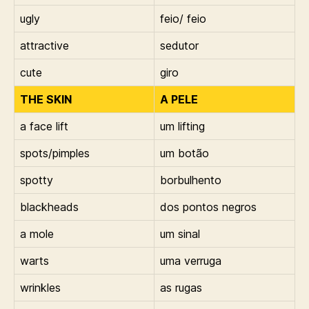
ugly
feio/ feio
attractive
sedutor
cute
giro
THE SKIN
A PELE
a face lift
um lifting
spots/pimples
um botão
spotty
borbulhento
blackheads
dos pontos negros
a mole
um sinal
warts
uma verruga
wrinkles
as rugas