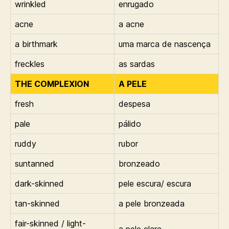
wrinkled
enrugado
acne
a acne
a birthmark
uma marca de nascença
freckles
as sardas
THE COMPLEXION
A PELE
fresh
despesa
pale
pálido
ruddy
rubor
suntanned
bronzeado
dark-skinned
pele escura/ escura
tan-skinned
a pele bronzeada
fair-skinned / light-