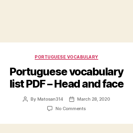
Categories
PORTUGUESE VOCABULARY
Portuguese vocabulary
list PDF – Head and face
By
Matosan314
March 28, 2020
Post
Post
author
date
on
No Comments
Portuguese
vocabulary
list