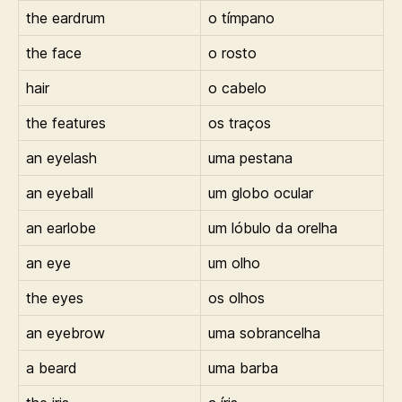
the eardrum
o tímpano
the face
o rosto
hair
o cabelo
the features
os traços
an eyelash
uma pestana
an eyeball
um globo ocular
an earlobe
um lóbulo da orelha
an eye
um olho
the eyes
os olhos
an eyebrow
uma sobrancelha
a beard
uma barba