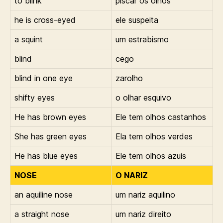
to blink
piscar os olhos
he is cross-eyed
ele suspeita
a squint
um estrabismo
blind
cego
blind in one eye
zarolho
shifty eyes
o olhar esquivo
He has brown eyes
Ele tem olhos castanhos
She has green eyes
Ela tem olhos verdes
He has blue eyes
Ele tem olhos azuis
NOSE
O NARIZ
an aquiline nose
um nariz aquilino
a straight nose
um nariz direito