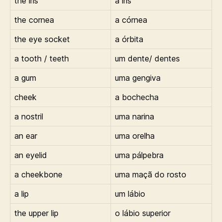
the iris
a íris
the cornea
a córnea
the eye socket
a órbita
a tooth / teeth
um dente/ dentes
a gum
uma gengiva
cheek
a bochecha
a nostril
uma narina
an ear
uma orelha
an eyelid
uma pálpebra
a cheekbone
uma maçã do rosto
a lip
um lábio
the upper lip
o lábio superior