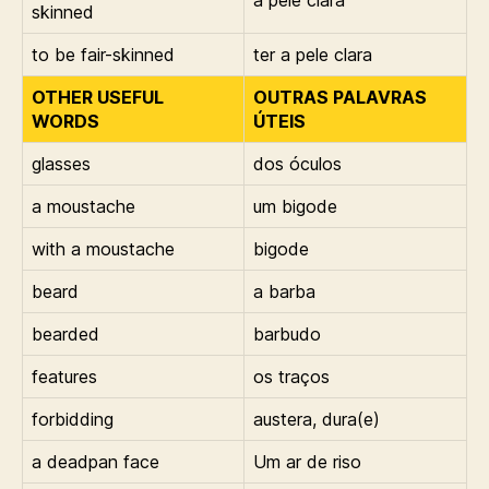
a pele clara
skinned
to be fair-skinned
ter a pele clara
OTHER USEFUL
OUTRAS PALAVRAS
WORDS
ÚTEIS
glasses
dos óculos
a moustache
um bigode
with a moustache
bigode
beard
a barba
bearded
barbudo
features
os traços
forbidding
austera, dura(e)
a deadpan face
Um ar de riso