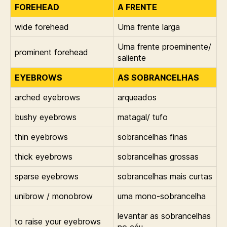
FOREHEAD
A FRENTE
wide forehead
Uma frente larga
Uma frente proeminente/
prominent forehead
saliente
EYEBROWS
AS SOBRANCELHAS
arched eyebrows
arqueados
bushy eyebrows
matagal/ tufo
thin eyebrows
sobrancelhas finas
thick eyebrows
sobrancelhas grossas
sparse eyebrows
sobrancelhas mais curtas
unibrow / monobrow
uma mono-sobrancelha
levantar as sobrancelhas
to raise your eyebrows