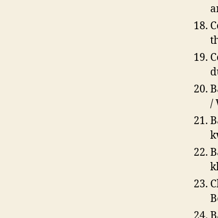
a
C
t
C
d
B
/
B
k
B
k
C
B
B