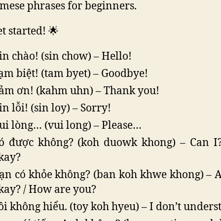
mese phrases for beginners.
et started! 🌟
in chào! (sin chow) – Hello!
ạm biệt! (tam byet) – Goodbye!
ảm ơn! (kahm uhn) – Thank you!
in lỗi! (sin loy) – Sorry!
ui lòng… (vui long) – Please…
ó được không? (koh duowk khong) – Can I? 
kay?
ạn có khỏe không? (ban koh khwe khong) – 
kay? / How are you?
ôi không hiểu. (toy koh hyeu) – I don’t unders