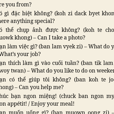
re you from?
ó gì đặc biệt không? (koh zi dack byet khon
here anything special?
ó thể chụp ảnh được không? (koh te ch
uowk khong) – Can I take a photo?
ạn làm việc gì? (ban lam vyek zi) – What do 
 What’s your job?
ạn thích làm gì vào cuối tuần? (ban tik lam
woy twan) – What do you like to do on weeke
ạn có thể giúp tôi không? (ban koh te jo
hong) – Can you help me?
húc bạn ngon miệng! (chuck ban ngon my
on appétit! / Enjoy your meal!
ạn muốn uống gì? (ban muown oong zi) 