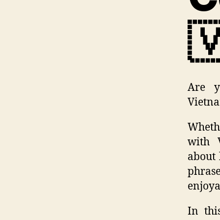

Are y
Vietna
Whethe
with 
about 
phras
enjoya
In thi