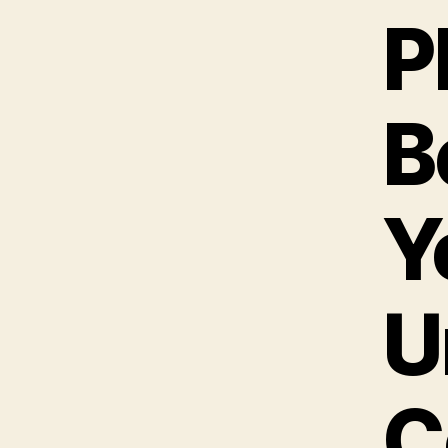
P
B
Y
U
C