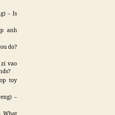
g) – Is
op anh
you do?
 zi vao
nds?
op toy
eng) –
– What