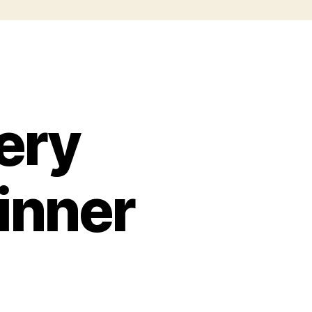
ery
inner