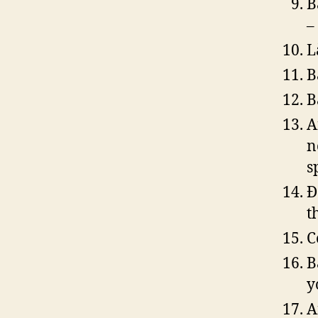
B
–
L
B
B
A
n
s
Đ
t
C
B
y
A