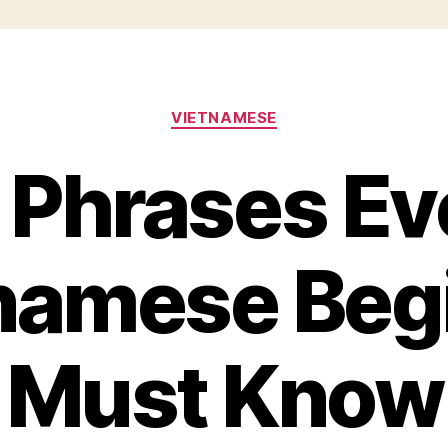
Categories
VIETNAMESE
 Phrases Ev
namese Beg
Must Know