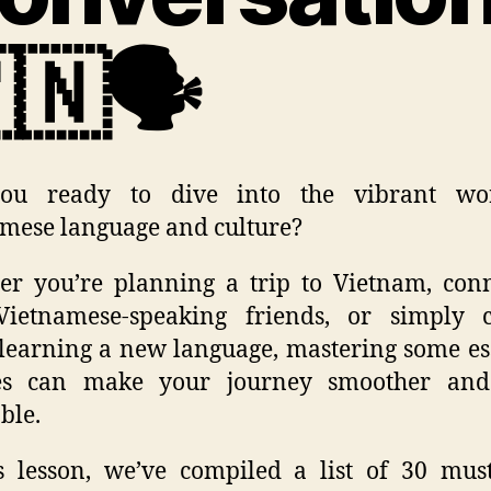
🇳🗣️
ou ready to dive into the vibrant wo
mese language and culture?
r you’re planning a trip to Vietnam, con
Vietnamese-speaking friends, or simply c
learning a new language, mastering some es
es can make your journey smoother an
ble.
s lesson, we’ve compiled a list of 30 mu