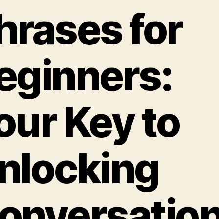
hrases for
eginners:
our Key to
nlocking
onversatio