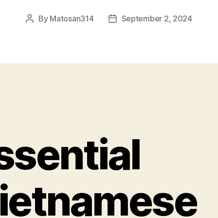
By
Matosan314
September 2, 2024
Post
Post
author
date
ssential
ietnamese