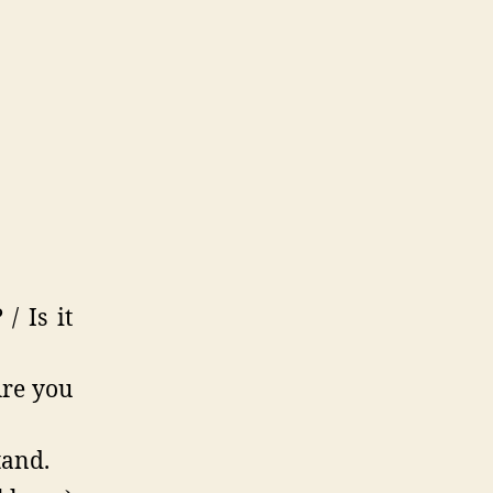
/ Is it
Are you
tand.