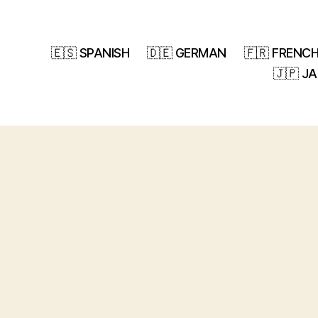
🇪🇸 SPANISH
🇩🇪 GERMAN
🇫🇷 FRENC
🇯🇵 J