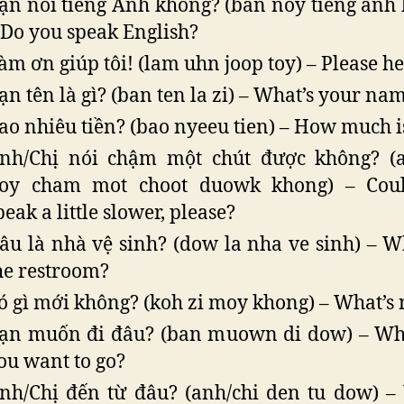
ạn nói tiếng Anh không? (ban noy tieng anh
 Do you speak English?
àm ơn giúp tôi! (lam uhn joop toy) – Please h
ạn tên là gì? (ban ten la zi) – What’s your na
ao nhiêu tiền? (bao nyeeu tien) – How much is
nh/Chị nói chậm một chút được không? (a
oy cham mot choot duowk khong) – Cou
peak a little slower, please?
âu là nhà vệ sinh? (dow la nha ve sinh) – W
he restroom?
ó gì mới không? (koh zi moy khong) – What’s
ạn muốn đi đâu? (ban muown di dow) – Wh
ou want to go?
nh/Chị đến từ đâu? (anh/chi den tu dow) –