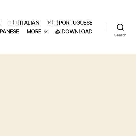
H
🇮🇹 ITALIAN
🇵🇹 PORTUGUESE
APANESE
MORE
📥 DOWNLOAD
Search