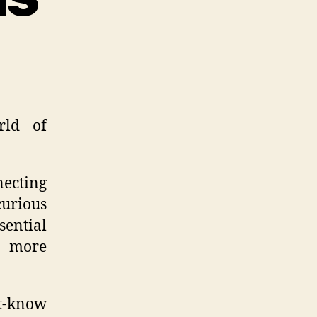
rld of
necting
urious
sential
d more
st-know