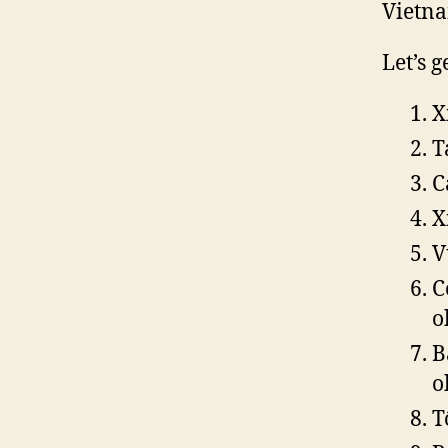
Vietna
Let’s g
X
T
C
X
V
C
o
B
o
T