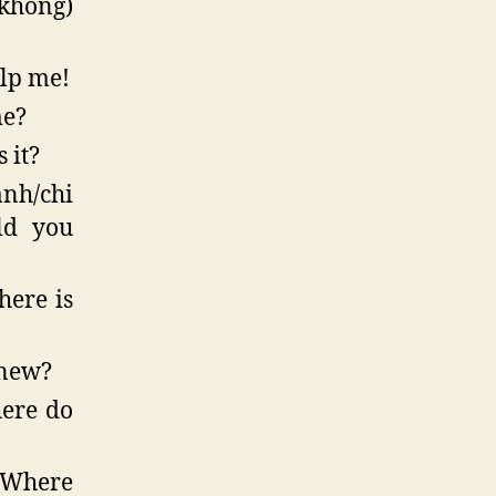
 khong)
elp me!
me?
 it?
nh/chi
ld you
here is
 new?
ere do
 Where