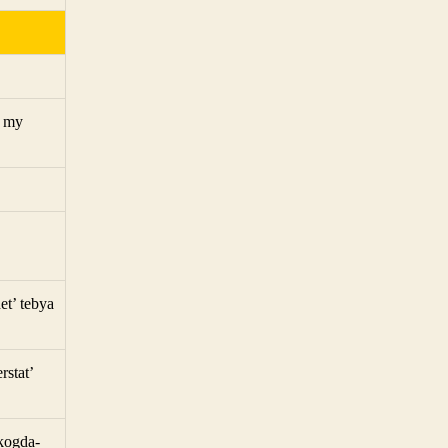
o my
et’ tebya
rstat’
kogda-