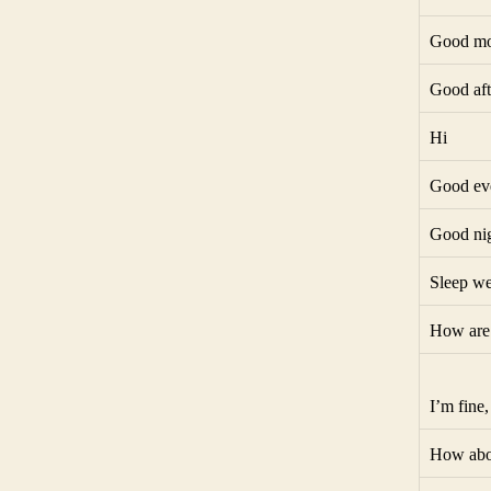
Good mo
Good aft
Hi
Good ev
Good ni
Sleep we
How are
I’m fine
How abo