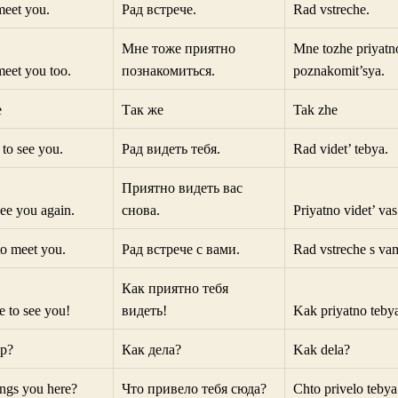
meet you.
Рад встрече.
Rad vstreche.
Мне тоже приятно
Mne tozhe priyatn
meet you too.
познакомиться.
poznakomit’sya.
e
Так же
Tak zhe
 to see you.
Рад видеть тебя.
Rad videt’ tebya.
Приятно видеть вас
see you again.
снова.
Priyatno videt’ va
to meet you.
Рад встрече с вами.
Rad vstreche s vam
Как приятно тебя
 to see you!
видеть!
Kak priyatno tebya
up?
Как дела?
Kak dela?
ngs you here?
Что привело тебя сюда?
Chto privelo teby