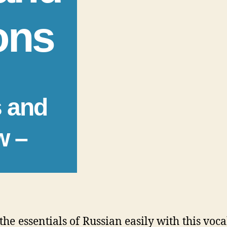
ons
s and
w –
the essentials of Russian easily with this voc