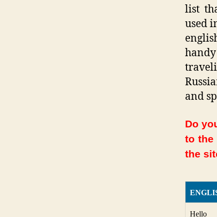
list t
used i
englis
handy
trave
Russia
and sp
Do you
to the
the sit
ENGLI
Hello