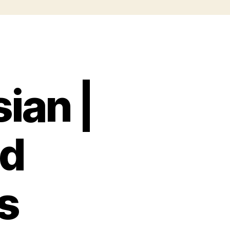
ian |
nd
s