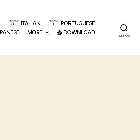
H
🇮🇹 ITALIAN
🇵🇹 PORTUGUESE
APANESE
MORE
📥 DOWNLOAD
Search