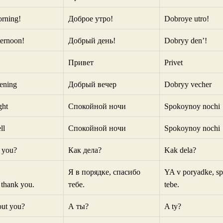
rning!
Доброе утро!
Dobroye utro!
ernoon!
Добрый день!
Dobryy den’!
Привет
Privet
ening
Добрый вечер
Dobryy vecher
ght
Спокойной ночи
Spokoynoy nochi
ll
Спокойной ночи
Spokoynoy nochi
 you?
Как дела?
Kak dela?
Я в порядке, спасибо
YA v poryadke, sp
, thank you.
тебе.
tebe.
ut you?
А ты?
A ty?