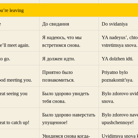
’re leaving
e
До свидания
Do svidaniya
Я надеюсь, что мы
YA nadeyus’, cht
e’ll meet again.
встретимся снова.
vstretimsya snova.
to go.
Я должен идти.
YA dolzhen idti.
Приятно было
Priyatno bylo
ood meeting you.
познакомиться.
poznakomit’sya.
reat seeing you
Было здорово увидеть
Bylo zdorovo uvid
тебя снова.
snova.
Было здорово наверстать
Bylo zdorovo nave
eat to catch up!
упущенное!
upushchennoye!
Увидимся снова когда-
Uvidimsya snova 