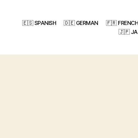
🇪🇸 SPANISH
🇩🇪 GERMAN
🇫🇷 FRENC
🇯🇵 J