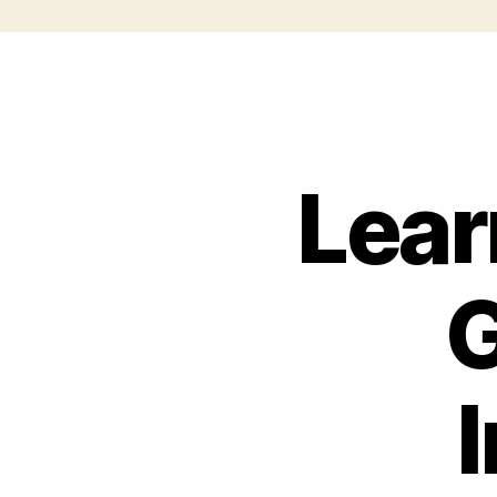
Lear
G