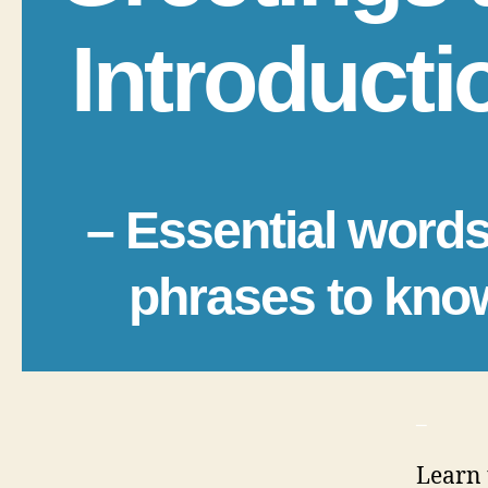
Introducti
– Essential word
phrases to kno
_
Learn 