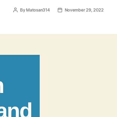
By
Matosan314
November 29, 2022
Post
Post
author
date
n
 and