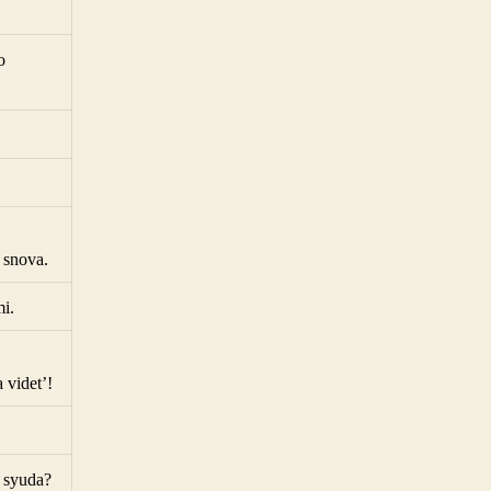
o
s snova.
i.
 videt’!
a syuda?