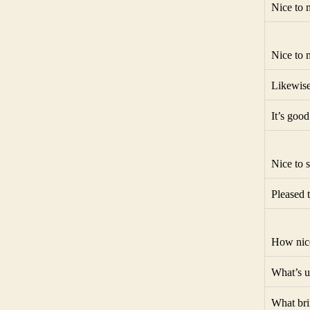
Nice to 
Nice to 
Likewis
It’s good
Nice to 
Pleased 
How nice
What’s 
What bri