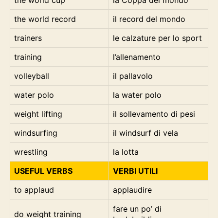
the world cup
la Coppa del mondo
the world record
il record del mondo
trainers
le calzature per lo sport
training
l’allenamento
volleyball
il pallavolo
water polo
la water polo
weight lifting
il sollevamento di pesi
windsurfing
il windsurf di vela
wrestling
la lotta
USEFUL VERBS
VERBI UTILI
to applaud
applaudire
fare un po’ di
do weight training