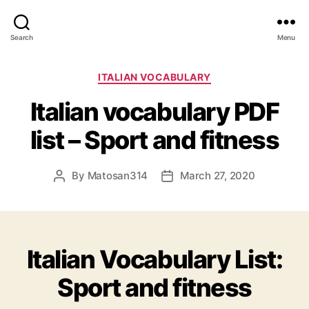
Search
Menu
Categories
ITALIAN VOCABULARY
Italian vocabulary PDF
list – Sport and fitness
By
Matosan314
March 27, 2020
Post
Post
author
date
Italian Vocabulary List:
Sport and fitness