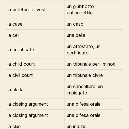
un giubbotto
a bulletproof vest
antiproiettile
a case
un caso
a cell
una cella
un attestato, un
a certificate
certificato
a child court
un tribunale per i minori
a civil court
un tribunale civile
un cancelliere, un
a clerk
impiegato
a closing argument
una difesa orale
a closing argument
una difesa orale
a clue
un indizio