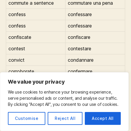
commute a sentence
commutare una pena
confess
confessare
confess
confessare
confiscate
confiscare
contest
contestare
convict
condannare
corroborate
confermare
We value your privacy
corrupt
corrompere
We use cookies to enhance your browsing experience,
counterfeit/falsify
falsificare
serve personalised ads or content, and analyse our traffic.
By clicking "Accept All", you consent to our use of cookies.
dichiarare non
declare not guilty
riproducibile
Customise
Reject All
Accept All
defer
differire