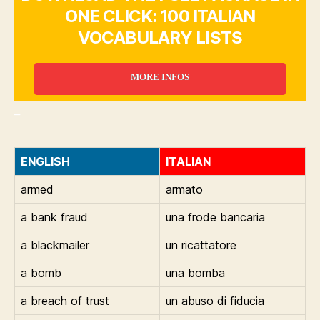
ONE CLICK: 100 ITALIAN
VOCABULARY LISTS
MORE INFOS
_
ENGLISH
ITALIAN
armed
armato
a bank fraud
una frode bancaria
a blackmailer
un ricattatore
a bomb
una bomba
a breach of trust
un abuso di fiducia