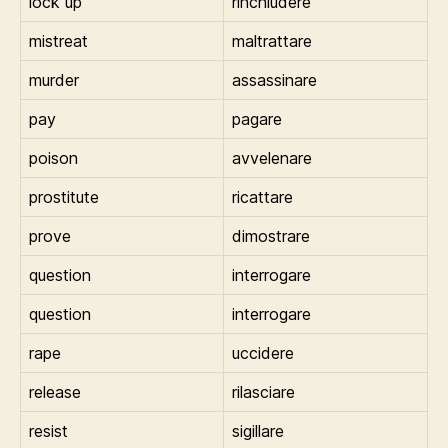
lock up
rinchiudere
mistreat
maltrattare
murder
assassinare
pay
pagare
poison
avvelenare
prostitute
ricattare
prove
dimostrare
question
interrogare
question
interrogare
rape
uccidere
release
rilasciare
resist
sigillare