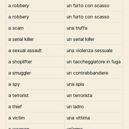
a robbery
un furto con scasso
a robbery
un furto con scasso
a scam
una truffa
a serial killer
un serial killer
a sexual assault
una violenza sessuale
a shoplifter
un taccheggiatore in fuga
a smuggler
un contrabbandiere
a spy
una spia
a terrorist
un terrorista
a thief
un ladro
a victim
una vittima
a weapon
un’arma