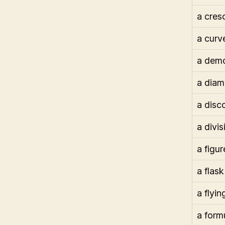
a cres
a curv
a demo
a dia
a disc
a divis
a figur
a flask
a flyin
a form