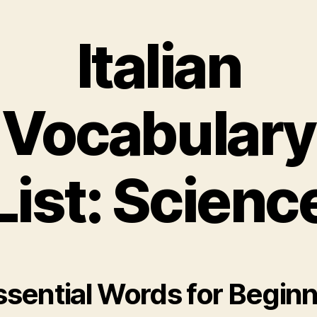
Italian
Vocabulary
List: Scienc
ssential Words for Begin