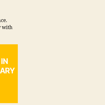
nce.
y with
IN
LARY