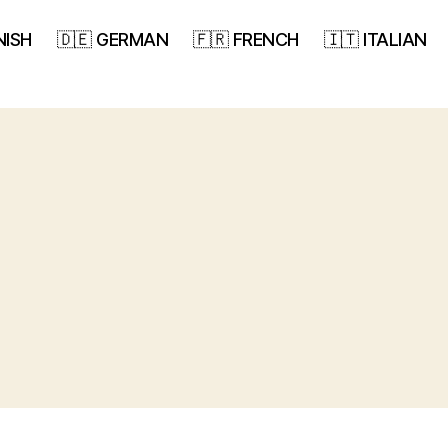
NISH
🇩🇪 GERMAN
🇫🇷 FRENCH
🇮🇹 ITALIAN