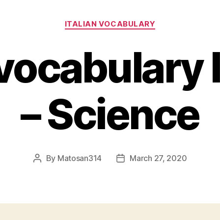
Categories
ITALIAN VOCABULARY
 vocabulary 
– Science
By
Matosan314
March 27, 2020
Post
Post
author
date