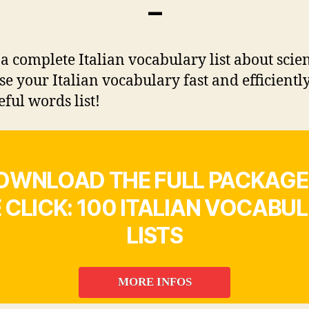
–
 a complete Italian vocabulary list about scie
se your Italian vocabulary fast and efficientl
eful words list!
OWNLOAD THE FULL PACKAGE 
 CLICK: 100 ITALIAN VOCABU
LISTS
MORE INFOS