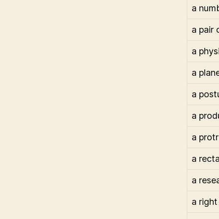
a num
a pair
a physi
a plan
a post
a prod
a prot
a rect
a rese
a right