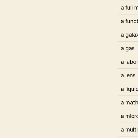
a full
a func
a gala
a gas
a labo
a lens
a liqui
a math
a micr
a multi