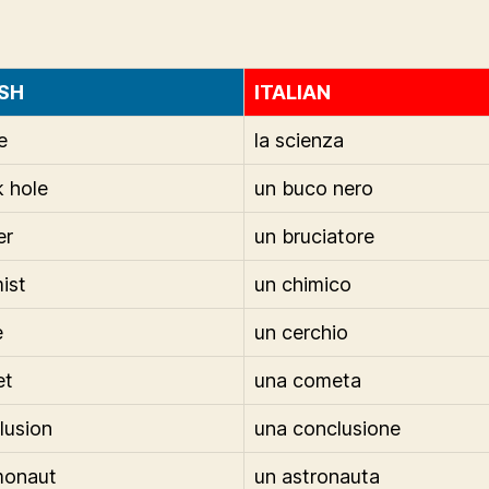
SH
ITALIAN
e
la scienza
k hole
un buco nero
er
un bruciatore
ist
un chimico
e
un cerchio
et
una cometa
lusion
una conclusione
monaut
un astronauta