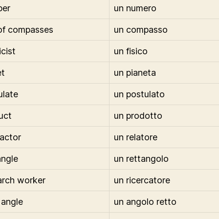
ber
un numero
 of compasses
un compasso
cist
un fisico
et
un pianeta
ulate
un postulato
uct
un prodotto
ractor
un relatore
angle
un rettangolo
arch worker
un ricercatore
 angle
un angolo retto