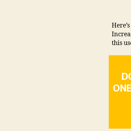
Here’s
Increa
this us
D
ONE