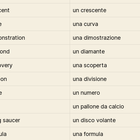
cent
un crescente
e
una curva
nstration
una dimostrazione
mond
un diamante
overy
una scoperta
ion
una divisione
e
un numero
un pallone da calcio
g saucer
un disco volante
ula
una formula