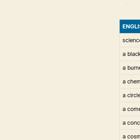
_
ENGLI
scienc
a blac
a burn
a chem
a circl
a com
a conc
a cos