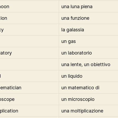
 moon
una luna piena
tion
una funzione
xy
la galassia
un gas
ratory
un laboratorio
una lente, un obiettivo
d
un liquido
ematician
un matematico di
oscope
un microscopio
plication
una moltiplicazione