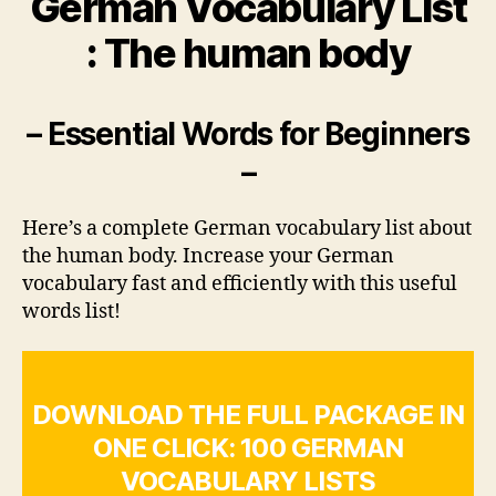
German Vocabulary List
: The human body
– Essential Words for Beginners
–
Here’s a complete German vocabulary list about
the human body. Increase your German
vocabulary fast and efficiently with this useful
words list!
DOWNLOAD THE FULL PACKAGE IN
ONE CLICK: 100 GERMAN
VOCABULARY LISTS