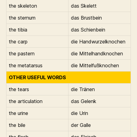
the skeleton
das Skelett
the sternum
das Brustbein
the tibia
das Schienbein
the carp
die Handwurzelknochen
the pastern
die Mittelhandknochen
the metatarsus
die Mittelfußknochen
OTHER USEFUL WORDS
the tears
die Tränen
the articulation
das Gelenk
the urine
die Urin
the bile
der Galle
the flesh
das Fleisch