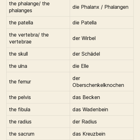
the phalange/ the
die Phalanx / Phalangen
phalanges
the patella
die Patella
the vertebra/ the
der Wirbel
vertebrae
the skull
der Schädel
the ulna
die Elle
der
the femur
Oberschenkelknochen
the pelvis
das Becken
the fibula
das Wadenbein
the radius
der Radius
the sacrum
das Kreuzbein