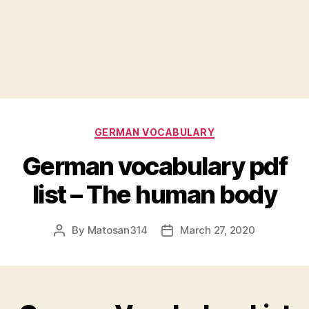
Categories
GERMAN VOCABULARY
German vocabulary pdf
list – The human body
By
Matosan314
March 27, 2020
Post
Post
author
date