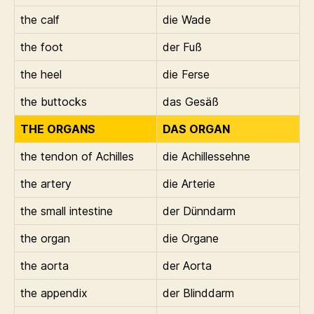
the calf
die Wade
the foot
der Fuß
the heel
die Ferse
the buttocks
das Gesäß
THE ORGANS
DAS ORGAN
the tendon of Achilles
die Achillessehne
the artery
die Arterie
the small intestine
der Dünndarm
the organ
die Organe
the aorta
der Aorta
the appendix
der Blinddarm