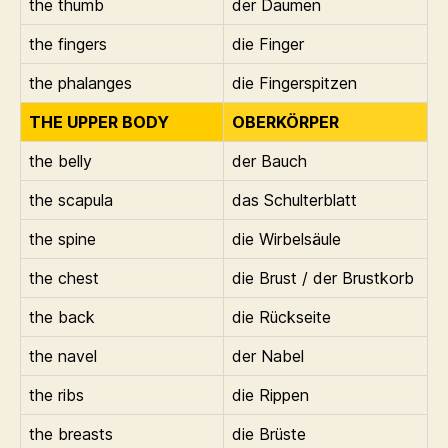
the thumb
der Daumen
the fingers
die Finger
the phalanges
die Fingerspitzen
THE UPPER BODY
OBERKÖRPER
the belly
der Bauch
the scapula
das Schulterblatt
the spine
die Wirbelsäule
the chest
die Brust / der Brustkorb
the back
die Rückseite
the navel
der Nabel
the ribs
die Rippen
the breasts
die Brüste