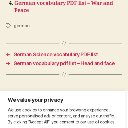
German vocabulary PDF list – War and
Peace
german
Tags
←
German Science vocabulary PDF list
→
German vocabulary pdf list – Head and face
We value your privacy
CONTACT
•
ABOUT
•
PRIVACY POLICY
•
We use cookies to enhance your browsing experience,
COPYRIGHT
•
PINTEREST
serve personalised ads or content, and analyse our traffic.
By clicking "Accept All", you consent to our use of cookies.