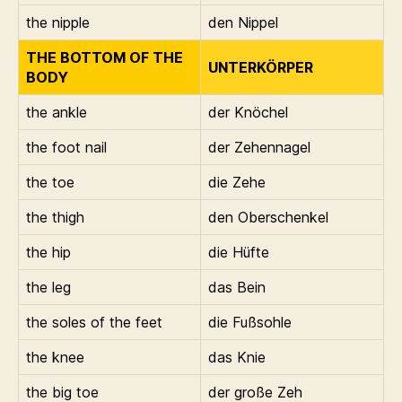
the nipple
den Nippel
THE BOTTOM OF THE
UNTERKÖRPER
BODY
the ankle
der Knöchel
the foot nail
der Zehennagel
the toe
die Zehe
the thigh
den Oberschenkel
the hip
die Hüfte
the leg
das Bein
the soles of the feet
die Fußsohle
the knee
das Knie
the big toe
der große Zeh