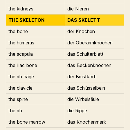
the kidneys
die Nieren
THE SKELETON
DAS SKELETT
the bone
der Knochen
the humerus
der Oberarmknochen
the scapula
das Schulterblatt
the iliac bone
das Beckenknochen
the rib cage
der Brustkorb
the clavicle
das Schlüsselbein
the spine
die Wirbelsäule
the rib
die Rippe
the bone marrow
das Knochenmark