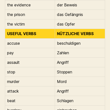
the evidence
der Beweis
the prison
das Gefängnis
the victim
das Opfer
USEFUL VERBS
NÜTZLICHE VERBS
accuse
beschuldigen
pay
Zahlen
assault
Angriff
stop
Stoppen
murder
Mord
attack
Angriff
beat
Schlagen