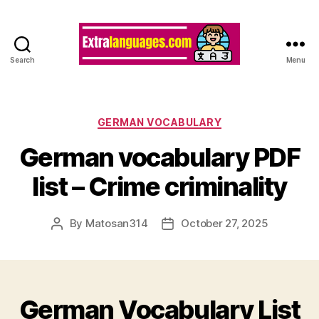
Search
Menu
Categories
GERMAN VOCABULARY
German vocabulary PDF
list – Crime criminality
By
Matosan314
October 27, 2025
Post
Post
author
date
German Vocabulary List