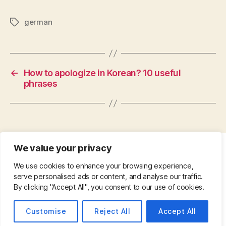
german
Tags
←
How to apologize in Korean? 10 useful
phrases
We value your privacy
CONTACT
•
ABOUT
•
PRIVACY POLICY
•
We use cookies to enhance your browsing experience,
COPYRIGHT
•
PINTEREST
serve personalised ads or content, and analyse our traffic.
By clicking "Accept All", you consent to our use of cookies.
Customise
Reject All
Accept All
© 2026
Up
↑