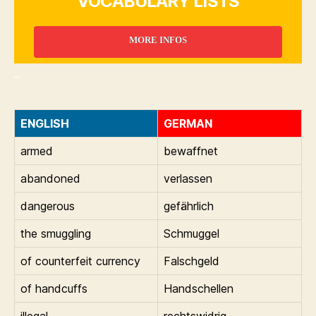
VOCABULARY LISTS
MORE INFOS
_
ENGLISH
GERMAN
armed
bewaffnet
abandoned
verlassen
dangerous
gefährlich
the smuggling
Schmuggel
of counterfeit currency
Falschgeld
of handcuffs
Handschellen
illegal
rechtswidrig