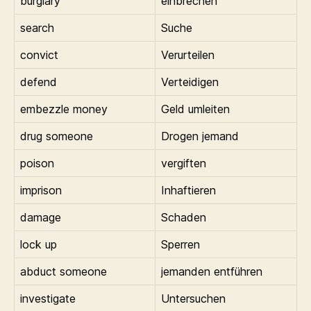
burglary
einbrechen
search
Suche
convict
Verurteilen
defend
Verteidigen
embezzle money
Geld umleiten
drug someone
Drogen jemand
poison
vergiften
imprison
Inhaftieren
damage
Schaden
lock up
Sperren
abduct someone
jemanden entführen
investigate
Untersuchen