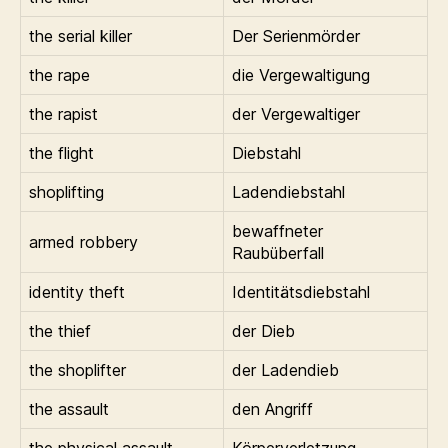
the serial killer
Der Serienmörder
the rape
die Vergewaltigung
the rapist
der Vergewaltiger
the flight
Diebstahl
shoplifting
Ladendiebstahl
bewaffneter
armed robbery
Raubüberfall
identity theft
Identitätsdiebstahl
the thief
der Dieb
the shoplifter
der Ladendieb
the assault
den Angriff
the physical assault
Körperverletzung