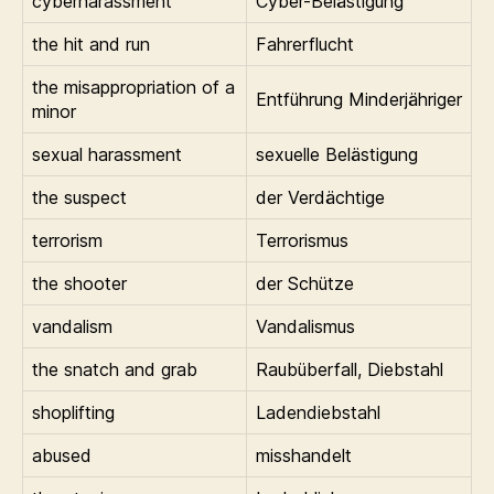
cyberharassment
Cyber-Belästigung
the hit and run
Fahrerflucht
the misappropriation of a
Entführung Minderjähriger
minor
sexual harassment
sexuelle Belästigung
the suspect
der Verdächtige
terrorism
Terrorismus
the shooter
der Schütze
vandalism
Vandalismus
the snatch and grab
Raubüberfall, Diebstahl
shoplifting
Ladendiebstahl
abused
misshandelt