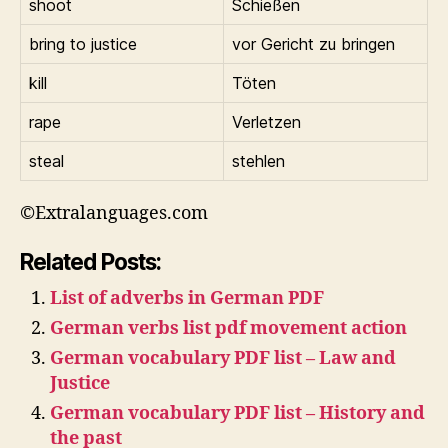
shoot
Schießen
bring to justice
vor Gericht zu bringen
kill
Töten
rape
Verletzen
steal
stehlen
©Extralanguages.com
Related Posts:
List of adverbs in German PDF
German verbs list pdf movement action
German vocabulary PDF list – Law and
Justice
German vocabulary PDF list – History and
the past