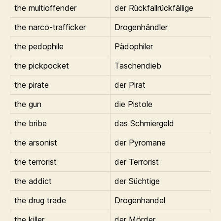
the multioffender
der Rückfallrückfällige
the narco-trafficker
Drogenhändler
the pedophile
Pädophiler
the pickpocket
Taschendieb
the pirate
der Pirat
the gun
die Pistole
the bribe
das Schmiergeld
the arsonist
der Pyromane
the terrorist
der Terrorist
the addict
der Süchtige
the drug trade
Drogenhandel
the killer
der Mörder