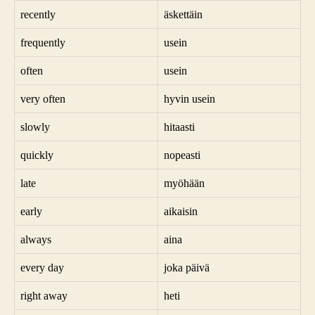
recently
äskettäin
frequently
usein
often
usein
very often
hyvin usein
slowly
hitaasti
quickly
nopeasti
late
myöhään
early
aikaisin
always
aina
every day
joka päivä
right away
heti