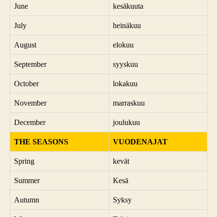
June
kesäkuuta
July
heinäkuu
August
elokuu
September
syyskuu
October
lokakuu
November
marraskuu
December
joulukuu
THE SEASONS
VUODENAJAT
Spring
kevät
Summer
Kesä
Autumn
Syksy