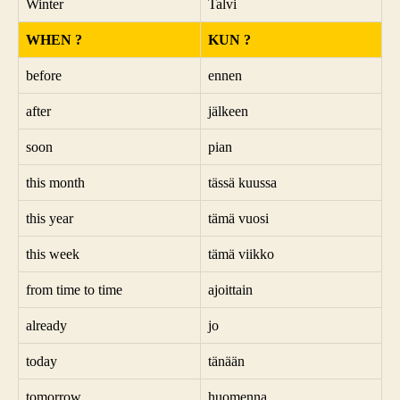
Winter
Talvi
WHEN ?
KUN ?
before
ennen
after
jälkeen
soon
pian
this month
tässä kuussa
this year
tämä vuosi
this week
tämä viikko
from time to time
ajoittain
already
jo
today
tänään
tomorrow
huomenna