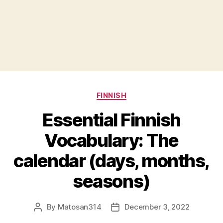
Categories
FINNISH
Essential Finnish
Vocabulary: The
calendar (days, months,
seasons)
By
Matosan314
December 3, 2022
Post
Post
author
date