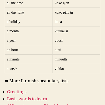
all the time
koko ajan
all day long
koko päivän
a holiday
loma
a month
kuukausi
a year
vuosi
an hour
tunti
a minute
minuutti
a week
viikko
➡️ More Finnish vocabulary lists:
Greetings
Basic words to learn