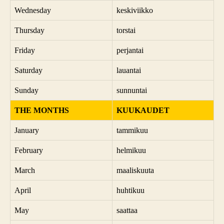
Wednesday
keskiviikko
Thursday
torstai
Friday
perjantai
Saturday
lauantai
Sunday
sunnuntai
THE MONTHS
KUUKAUDET
January
tammikuu
February
helmikuu
March
maaliskuuta
April
huhtikuu
May
saattaa