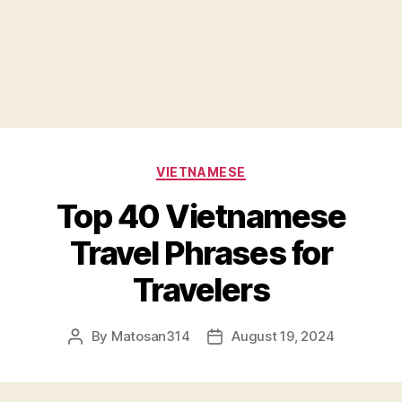
Categories
VIETNAMESE
Top 40 Vietnamese
Travel Phrases for
Travelers
By
Matosan314
August 19, 2024
Post
Post
author
date