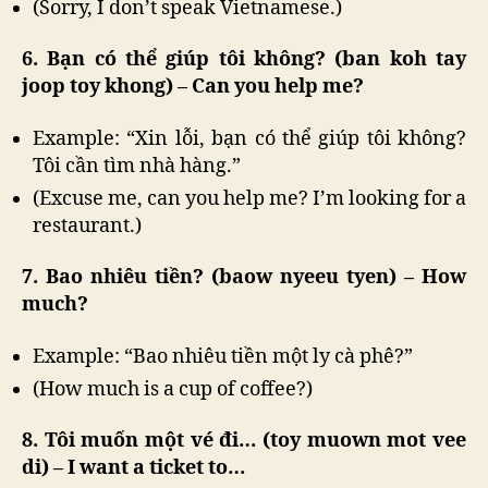
(Sorry, I don’t speak Vietnamese.)
6. Bạn có thể giúp tôi không? (ban koh tay
joop toy khong) – Can you help me?
Example: “Xin lỗi, bạn có thể giúp tôi không?
Tôi cần tìm nhà hàng.”
(Excuse me, can you help me? I’m looking for a
restaurant.)
7. Bao nhiêu tiền? (baow nyeeu tyen) – How
much?
Example: “Bao nhiêu tiền một ly cà phê?”
(How much is a cup of coffee?)
8. Tôi muốn một vé đi… (toy muown mot vee
di) – I want a ticket to…