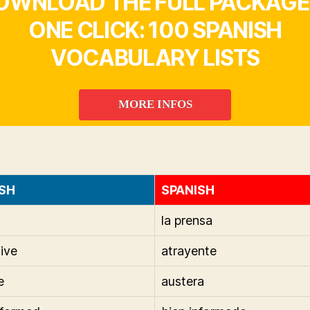
OWNLOAD THE FULL PACKAGE 
ONE CLICK: 100 SPANISH
VOCABULARY LISTS
MORE INFOS
SH
SPANISH
la prensa
tive
atrayente
e
austera