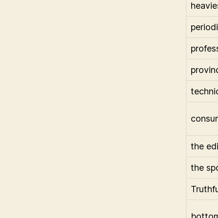
heavie
period
profes
provinc
techni
consu
the edi
the sp
Truthf
bottom 