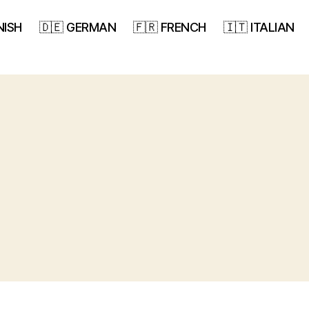
NISH
🇩🇪 GERMAN
🇫🇷 FRENCH
🇮🇹 ITALIAN