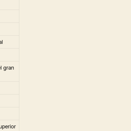
al
l gran
superior