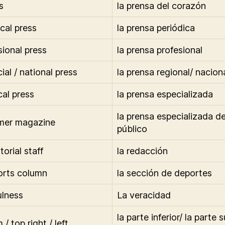
s
la prensa del corazón
ical press
la prensa periódica
sional press
la prensa profesional
ial / national press
la prensa regional/ nacion
cal press
la prensa especializada
la prensa especializada de
mer magazine
público
torial staff
la redacción
orts column
la sección de deportes
ulness
La veracidad
la parte inferior/ la parte 
/ top right / left