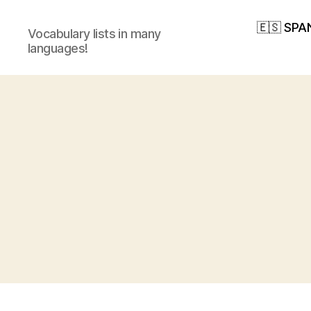
🇪🇸 SPA
Vocabulary lists in many
languages!