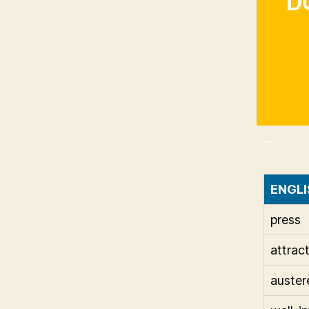
D
_
ENGLI
press
attrac
auster