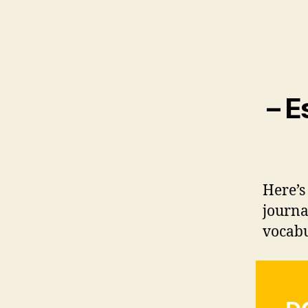
– E
Here’s
journa
vocabu