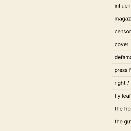
influen
magazi
censor
cover
defama
press 
right /
fly lea
the fr
the gu