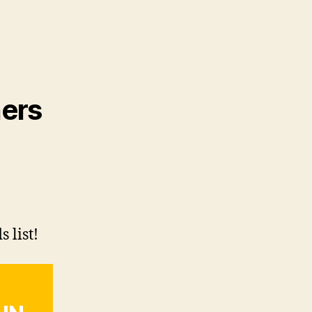
ners
 list!