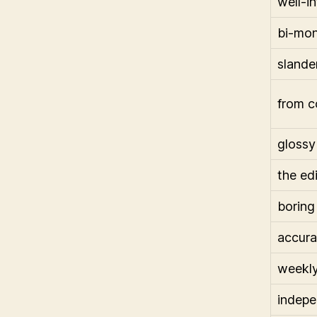
well-i
bi-mon
slande
from c
glossy
the edi
boring
accura
weekl
indep