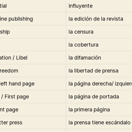
tial
influyente
ne publishing
la edición de la revista
ship
la censura
la cobertura
tion / Libel
la difamación
freedom
la libertad de prensa
 left hand page
la página derecha/ izquie
f / First page
la página de portada
ont page
la primera página
tter press
la prensa tiene escándalo