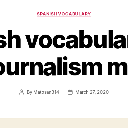
Categories
SPANISH VOCABULARY
sh vocabula
Journalism 
By
Matosan314
March 27, 2020
Post
Post
author
date