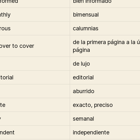
nformed
bien informado
thly
bimensual
rous
calumnias
de la primera página a la 
over to cover
página
de lujo
torial
editorial
aburrido
te
exacto, preciso
y
semanal
endent
independiente