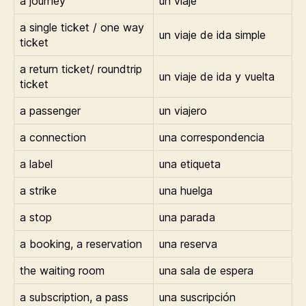
a journey
un viaje
a single ticket / one way
un viaje de ida simple
ticket
a return ticket/ roundtrip
un viaje de ida y vuelta
ticket
a passenger
un viajero
a connection
una correspondencia
a label
una etiqueta
a strike
una huelga
a stop
una parada
a booking, a reservation
una reserva
the waiting room
una sala de espera
a subscription, a pass
una suscripción