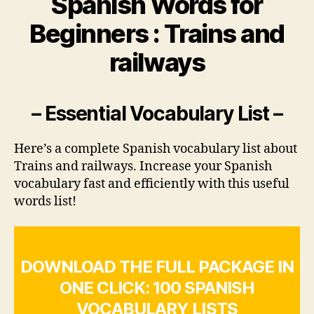
Spanish Words for
Beginners : Trains and
railways
– Essential Vocabulary List –
Here’s a complete Spanish vocabulary list about
Trains and railways. Increase your Spanish
vocabulary fast and efficiently with this useful
words list!
DOWNLOAD THE FULL PACKAGE IN
ONE CLICK: 100 SPANISH
VOCABULARY LISTS