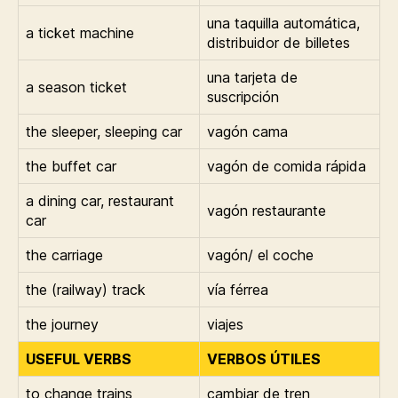
una taquilla automática,
a ticket machine
distribuidor de billetes
una tarjeta de
a season ticket
suscripción
the sleeper, sleeping car
vagón cama
the buffet car
vagón de comida rápida
a dining car, restaurant
vagón restaurante
car
the carriage
vagón/ el coche
the (railway) track
vía férrea
the journey
viajes
USEFUL VERBS
VERBOS ÚTILES
to change trains
cambiar de tren