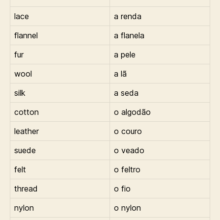
lace
a renda
flannel
a flanela
fur
a pele
wool
a lã
silk
a seda
cotton
o algodão
leather
o couro
suede
o veado
felt
o feltro
thread
o fio
nylon
o nylon