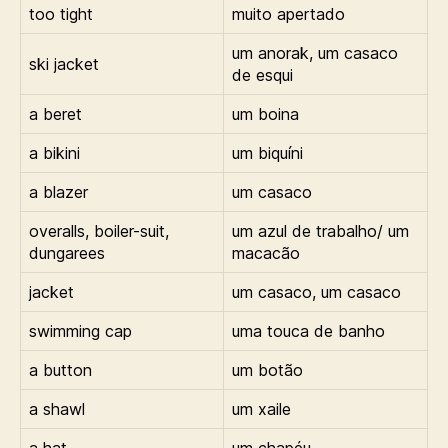
too tight
muito apertado
um anorak, um casaco
ski jacket
de esqui
a beret
um boina
a bikini
um biquíni
a blazer
um casaco
overalls, boiler-suit,
um azul de trabalho/ um
dungarees
macacão
jacket
um casaco, um casaco
swimming cap
uma touca de banho
a button
um botão
a shawl
um xaile
a hat
um chapéu