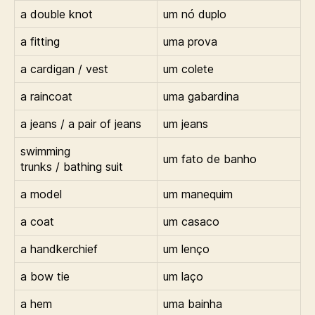
a double knot
um nó duplo
a fitting
uma prova
a cardigan / vest
um colete
a raincoat
uma gabardina
a jeans / a pair of jeans
um jeans
swimming
um fato de banho
trunks / bathing suit
a model
um manequim
a coat
um casaco
a handkerchief
um lenço
a bow tie
um laço
a hem
uma bainha