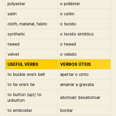
polyester
o poliéster
satin
o cetim
cloth, material, fabric
o tecido
synthetic
o tecido sintético
tweed
o tweed
velvet
o veludo
USEFUL VERBS
VERBOS ÚTEIS
to buckle one’s belt
apertar o cinto
to tie one’s tie
amarrar a gravata
to button (up)/ to
abotoar/ desabotoar
unbutton
to embroider
bordar