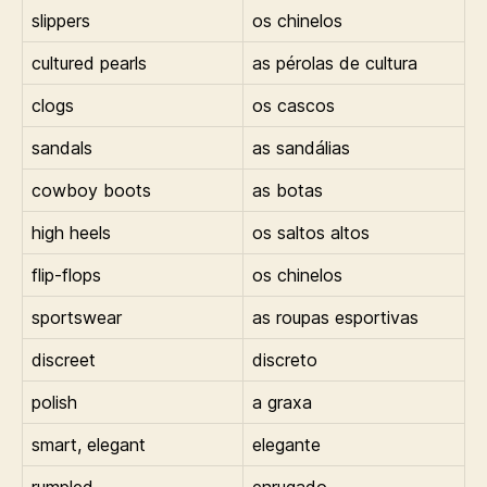
slippers
os chinelos
cultured pearls
as pérolas de cultura
clogs
os cascos
sandals
as sandálias
cowboy boots
as botas
high heels
os saltos altos
flip-flops
os chinelos
sportswear
as roupas esportivas
discreet
discreto
polish
a graxa
smart, elegant
elegante
rumpled
enrugado