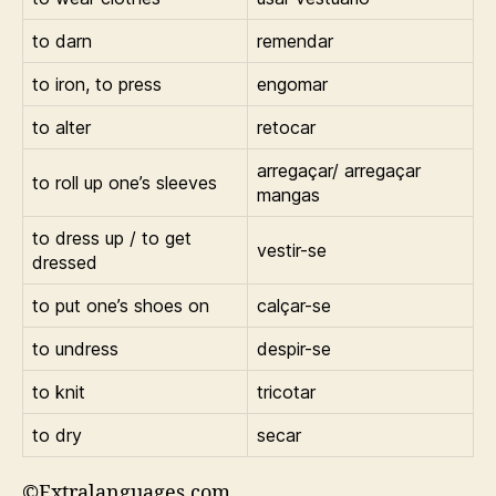
to darn
remendar
to iron, to press
engomar
to alter
retocar
arregaçar/ arregaçar
to roll up one’s sleeves
mangas
to dress up / to get
vestir-se
dressed
to put one’s shoes on
calçar-se
to undress
despir-se
to knit
tricotar
to dry
secar
©Extralanguages.com