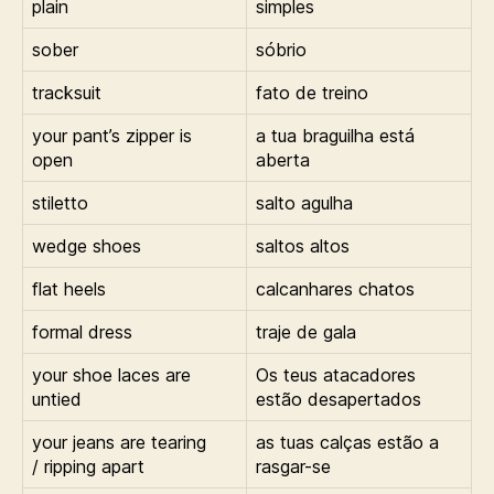
plain
simples
sober
sóbrio
tracksuit
fato de treino
your pant’s zipper is
a tua braguilha está
open
aberta
stiletto
salto agulha
wedge shoes
saltos altos
flat heels
calcanhares chatos
formal dress
traje de gala
your shoe laces are
Os teus atacadores
untied
estão desapertados
your jeans are tearing
as tuas calças estão a
/ ripping apart
rasgar-se