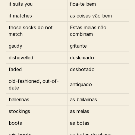
it suits you
fica-te bem
it matches
as coisas vão bem
those socks do not
Estas meias não
match
combinam
gaudy
gritante
dishevelled
desleixado
faded
desbotado
old-fashioned, out-of-
antiquado
date
ballerinas
as bailarinas
stockings
as meias
boots
as botas
rain boots
as botas de chuva