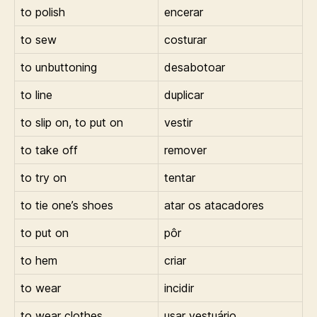
to polish
encerar
to sew
costurar
to unbuttoning
desabotoar
to line
duplicar
to slip on, to put on
vestir
to take off
remover
to try on
tentar
to tie one’s shoes
atar os atacadores
to put on
pôr
to hem
criar
to wear
incidir
to wear clothes
usar vestuário