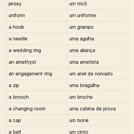
jersey
um tricô
uniform
um uniforme
a hook
um grampo
a needle
uma agulha
a wedding ring
uma aliança
an amethyst
uma ametista
an engagement ring
um anel de noivado
a zip
uma braguilha
a brooch
um broche
a changing room
uma cabina de prova
a cap
um boné
a belt
um cinto