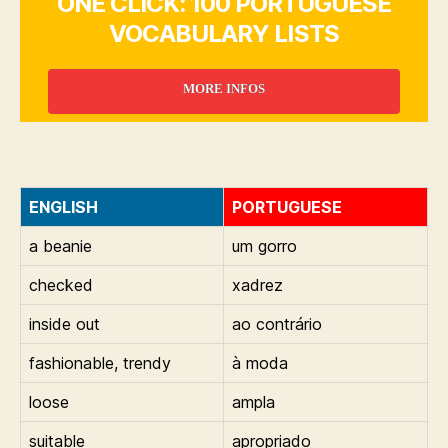
ONE CLICK: 100 PORTUGUESE
VOCABULARY LISTS
MORE INFOS
ENGLISH
PORTUGUESE
a beanie
um gorro
checked
xadrez
inside out
ao contrário
fashionable, trendy
à moda
loose
ampla
suitable
apropriado