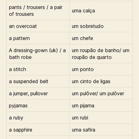
pants / trousers / a pair
uma calça
of trousers
an overcoat
um sobretudo
a pattern
um chefe
A dressing-gown (uk) / a
um roupão de banho/ um
bath robe
roupão de quarto
a stitch
um ponto
a suspended belt
um cinto de ligas
a jumper, pullover
um pulôver/ um pulôver
pyjamas
um pijama
a ruby
um rubi
a sapphire
uma safira