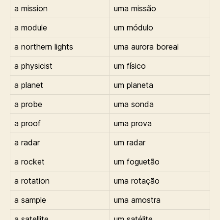
a mission
uma missão
a module
um módulo
a northern lights
uma aurora boreal
a physicist
um físico
a planet
um planeta
a probe
uma sonda
a proof
uma prova
a radar
um radar
a rocket
um foguetão
a rotation
uma rotação
a sample
uma amostra
a satellite
um satélite