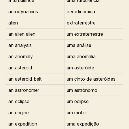
a turbulence
uma turbulência
aerodynamics
aerodinâmica
alien
extraterrestre
an alien alien
um extraterrestre
an analysis
uma análise
an anomaly
uma anomalia
an asteroid
um asteróide
an asteroid belt
um cinto de asteróides
an astronomer
um astrónomo
an eclipse
um eclipse
an engine
um motor
an expedition
uma expedição