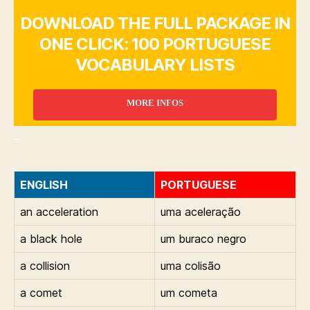
DOWNLOAD THE FULL PACKAGE IN
ONE CLICK: 100 PORTUGUESE
VOCABULARY LISTS
MORE INFOS
_
ENGLISH
PORTUGUESE
an acceleration
uma aceleração
a black hole
um buraco negro
a collision
uma colisão
a comet
um cometa