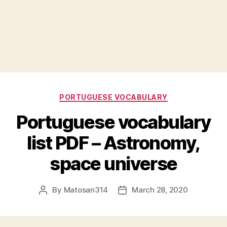
Categories
PORTUGUESE VOCABULARY
Portuguese vocabulary
list PDF – Astronomy,
space universe
By
Matosan314
March 28, 2020
Post
Post
author
date