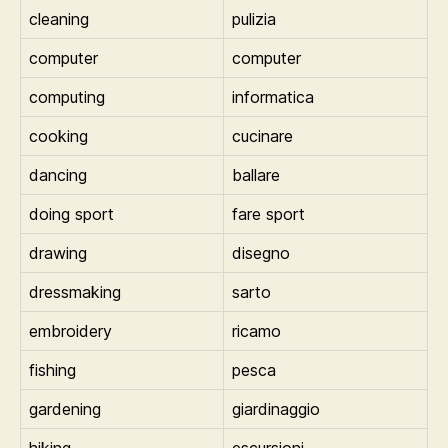
cleaning
pulizia
computer
computer
computing
informatica
cooking
cucinare
dancing
ballare
doing sport
fare sport
drawing
disegno
dressmaking
sarto
embroidery
ricamo
fishing
pesca
gardening
giardinaggio
hiking
escursioni