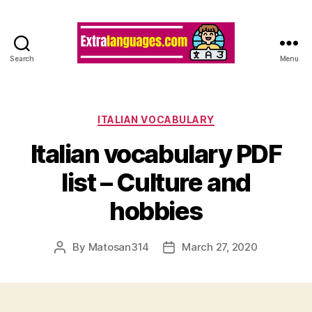
Search
Menu
Categories
ITALIAN VOCABULARY
Italian vocabulary PDF
list – Culture and
hobbies
By
Matosan314
March 27, 2020
Post
Post
author
date