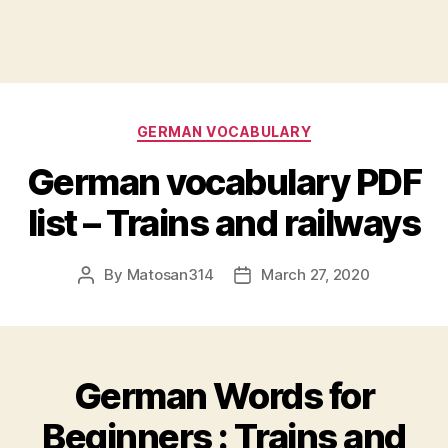
Categories
GERMAN VOCABULARY
German vocabulary PDF
list – Trains and railways
By
Matosan314
March 27, 2020
Post
Post
author
date
German Words for
Beginners : Trains and