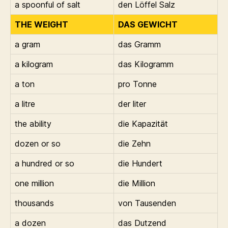
a spoonful of salt
den Löffel Salz
THE WEIGHT
DAS GEWICHT
a gram
das Gramm
a kilogram
das Kilogramm
a ton
pro Tonne
a litre
der liter
the ability
die Kapazität
dozen or so
die Zehn
a hundred or so
die Hundert
one million
die Million
thousands
von Tausenden
a dozen
das Dutzend