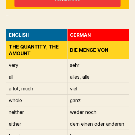
_
ENGLISH
GERMAN
THE QUANTITY, THE
DIE MENGE VON
AMOUNT
very
sehr
all
alles, alle
a lot, much
viel
whole
ganz
neither
weder noch
either
dem einen oder anderen