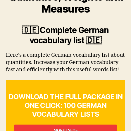
Measures
🇩🇪 Complete German
vocabulary list 🇩🇪
Here’s a complete German vocabulary list about
quantities. Increase your German vocabulary
fast and efficiently with this useful words list!
DOWNLOAD THE FULL PACKAGE IN
ONE CLICK: 100 GERMAN
VOCABULARY LISTS
MORE INFOS