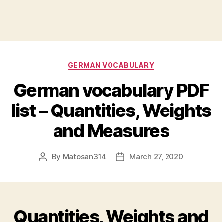
Categories
GERMAN VOCABULARY
German vocabulary PDF
list – Quantities, Weights
and Measures
By
Matosan314
March 27, 2020
Post
Post
author
date
Quantities, Weights and