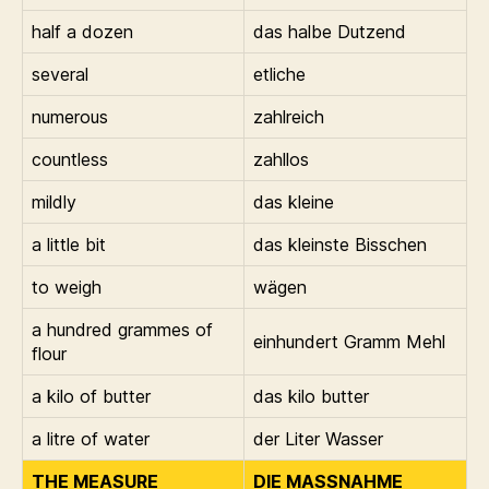
half a dozen
das halbe Dutzend
several
etliche
numerous
zahlreich
countless
zahllos
mildly
das kleine
a little bit
das kleinste Bisschen
to weigh
wägen
a hundred grammes of
einhundert Gramm Mehl
flour
a kilo of butter
das kilo butter
a litre of water
der Liter Wasser
THE MEASURE
DIE MASSNAHME