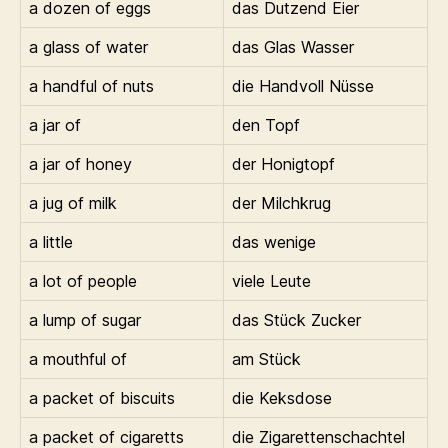
a dozen of eggs
das Dutzend Eier
a glass of water
das Glas Wasser
a handful of nuts
die Handvoll Nüsse
a jar of
den Topf
a jar of honey
der Honigtopf
a jug of milk
der Milchkrug
a little
das wenige
a lot of people
viele Leute
a lump of sugar
das Stück Zucker
a mouthful of
am Stück
a packet of biscuits
die Keksdose
a packet of cigaretts
die Zigarettenschachtel