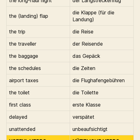
the long-haul flight
der Langstreckenflug
die Klappe (für die
the (landing) flap
Landung)
the trip
die Reise
the traveller
der Reisende
the baggage
das Gepäck
the schedules
die Zeiten
airport taxes
die Flughafengebühren
the toilet
die Toilette
first class
erste Klasse
delayed
verspätet
unattended
unbeaufsichtigt