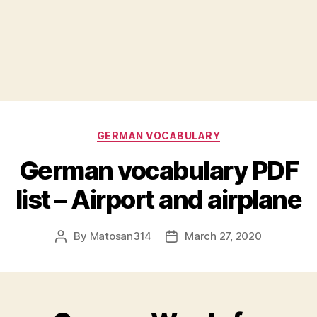
Categories
GERMAN VOCABULARY
German vocabulary PDF
list – Airport and airplane
By
Matosan314
March 27, 2020
Post
Post
author
date