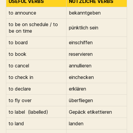
USEFUL VERBS
NÜTZLICHE VERBS
to announce
bekanntgeben
to be on schedule / to
pünktlich sein
be on time
to board
einschiffen
to book
reservieren
to cancel
annullieren
to check in
einchecken
to declare
erklären
to fly over
überfliegen
to label (labelled)
Gepäck etikettieren
to land
landen