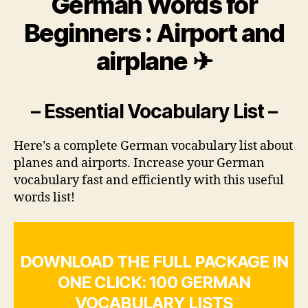
German Words for
Beginners : Airport and
airplane ✈
– Essential Vocabulary List –
Here’s a complete German vocabulary list about
planes and airports. Increase your German
vocabulary fast and efficiently with this useful
words list!
DOWNLOAD THE FULL PACKAGE IN
ONE CLICK: 100 GERMAN
VOCABULARY LISTS