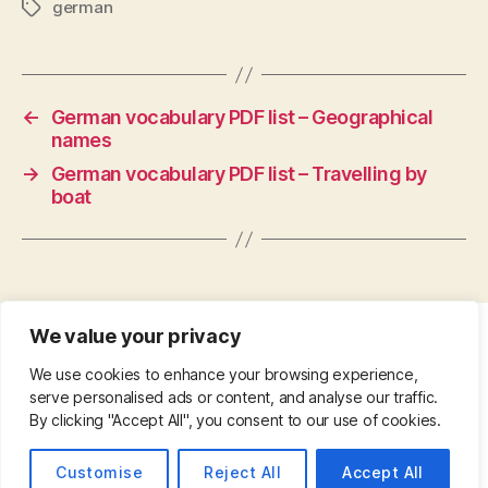
german
Tags
←
German vocabulary PDF list – Geographical
names
→
German vocabulary PDF list – Travelling by
boat
We value your privacy
CONTACT
•
ABOUT
•
PRIVACY POLICY
•
We use cookies to enhance your browsing experience,
COPYRIGHT
•
PINTEREST
serve personalised ads or content, and analyse our traffic.
By clicking "Accept All", you consent to our use of cookies.
Customise
Reject All
Accept All
© 2026
Up
↑