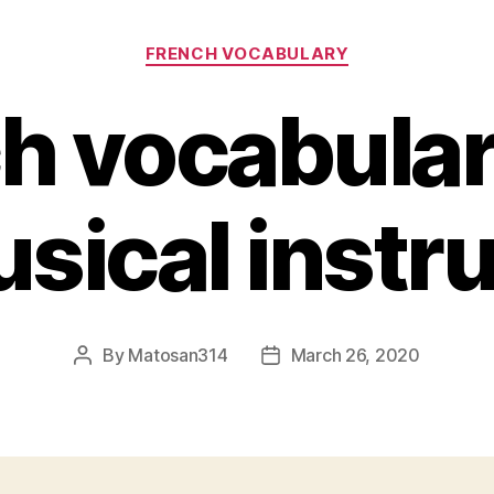
Categories
FRENCH VOCABULARY
h vocabula
musical inst
By
Matosan314
March 26, 2020
Post
Post
author
date