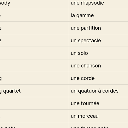
sody
une rhapsodie
e
la gamme
e
une partition
w
un spectacle
un solo
une chanson
g
une corde
ng quartet
un quatuor à cordes
une tournée
k
un morceau