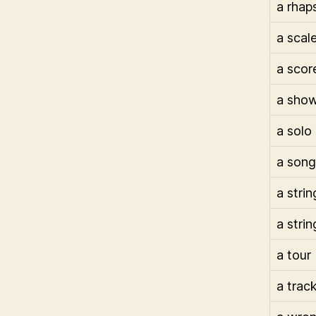
a rhap
a scal
a scor
a sho
a solo
a song
a strin
a stri
a tour
a trac