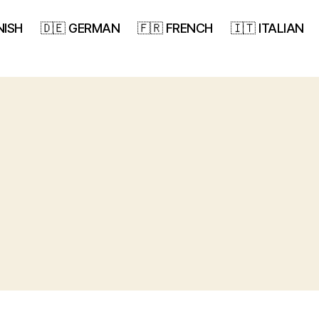
NISH
🇩🇪 GERMAN
🇫🇷 FRENCH
🇮🇹 ITALIAN