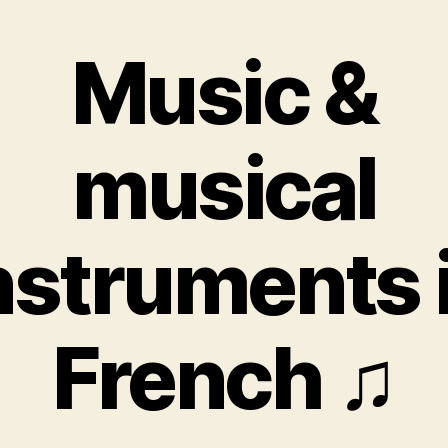
Music &
musical
nstruments 
French ♫