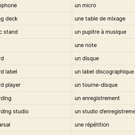
ophone
un micro
ng deck
une table de mixage
c stand
un pupitre à musique
une note
rd
un disque
rd label
un label discographique
rd player
un tourne-disque
rding
un enregistrement
rding studio
un studio d’enregistrem
arsal
une répétition