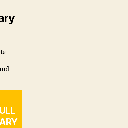
ary
te
 and
FULL
LARY