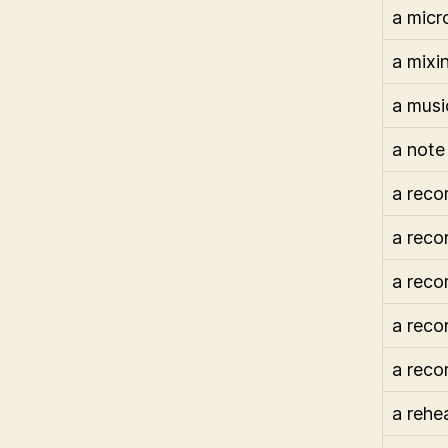
a micr
a mixi
a musi
a note
a reco
a reco
a reco
a reco
a reco
a rehe