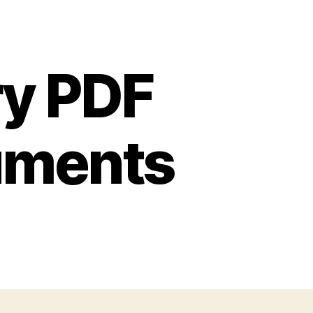
ry PDF
ruments