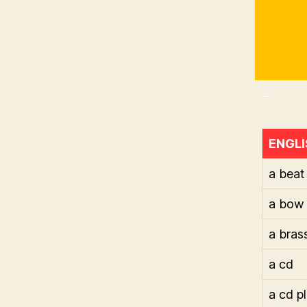
_
ENGLI
a beat
a bow
a bras
a cd
a cd p