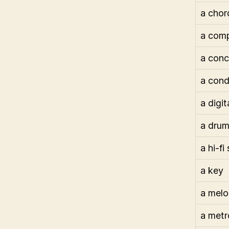
a chor
a comp
a conc
a cond
a digit
a dru
a hi-fi
a key
a melo
a met