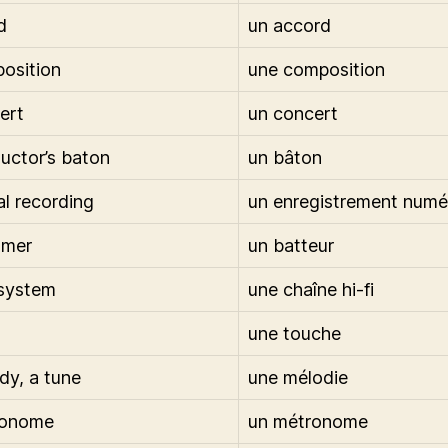
d
un accord
osition
une composition
ert
un concert
uctor’s baton
un bâton
al recording
un enregistrement numé
mmer
un batteur
 system
une chaîne hi-fi
une touche
dy, a tune
une mélodie
ronome
un métronome