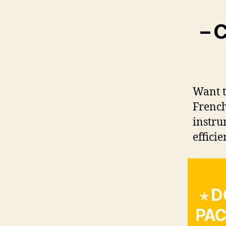
– 
Want t
French
instru
efficie
⋆ D
PAC