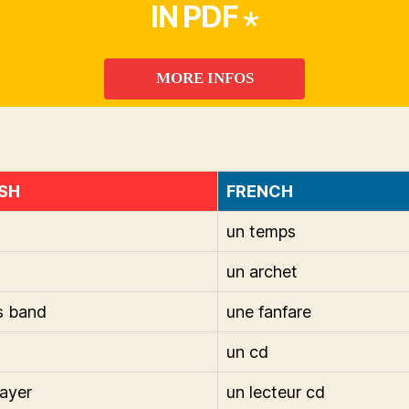
IN PDF ⋆
MORE INFOS
SH
FRENCH
un temps
un archet
s band
une fanfare
un cd
layer
un lecteur cd