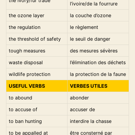
the ivory/fur trade
l’ivoire/de la fourrure
the ozone layer
la couche d’ozone
the regulation
le règlement
the threshold of safety
le seuil de danger
tough measures
des mesures sévères
waste disposal
l’élimination des déchets
wildlife protection
la protection de la faune
USEFUL VERBS
VERBES UTILES
to abound
abonder
to accuse of
accuser de
to ban hunting
interdire la chasse
to be appalled at
être consterné par